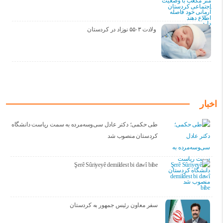
ولادت ۵۵۰۳ نوزاد در کردستان
اخبار
طی حکمی؛ دکتر عادل سی‌وسه‌مرده به سمت ریاست دانشگاه
کردستان منصوب شد
Şerê Sûriyeyê demildest bi dawî bibe
سفر معاون رئیس جمهور به کردستان