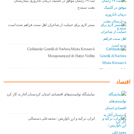
ثبت ۱۹ زایمان موفق در کلینیک درمان ناباروری بیمارستان
بعثت سنندج
بستر لازم برای حمایت از شاعران اهل سنت فراهم شده است
Girêdaneke Genetîk di Navbera Misira Kevnare û
Mezopotamyayê de Hatiye Vedîtin
اقتصاد
نمایشگاه توانمندی‌های اقتصادی استان کردستان آغاز به کار کرد
ایران، ترکیه و ارزِ تاواریش / محمدعلی دستمالی