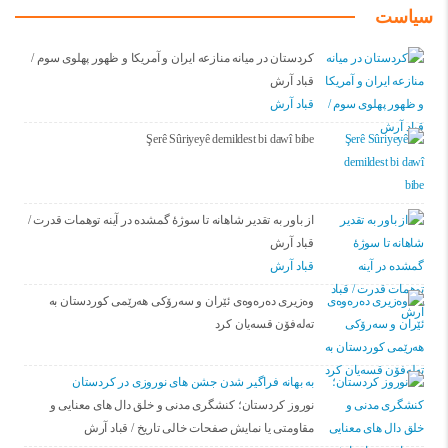
سیاست
کردستان در میانه منازعە ایران و آمریکا و ظهور پهلوی سوم /
قباد آرش
قباد آرش
Şerê Sûriyeyê demildest bi dawî bibe
از باور بە تقدیر شاهانه تا سوژهٔ گمشده در آینه توهمات قدرت /
قباد آرش
قباد آرش
وەزیری دەرەوەی ئێران و سەرۆکی هەرێمی کوردستان بە
تەلەفۆن قسەیان کرد
به بهانه فراگیر شدن جشن های نوروزی در کردستان
نوروز کردستان؛ کنشگری مدنی و خلق دال های معنایی و
مقاومتی یا نمایش صفحات خالی تاریخ / قباد آرش