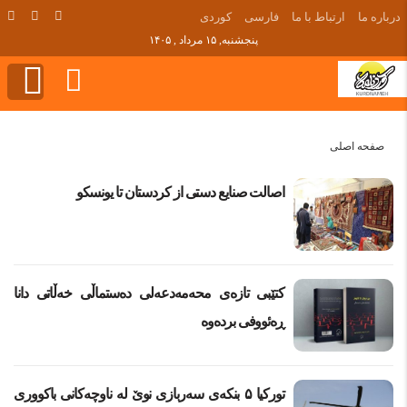
درباره ما
ارتباط با ما
فارسی
کوردی
پنجشنبه, ۱۵ مرداد , ۱۴۰۵
صفحه اصلی
اصالت صنایع دستی از کردستان تا یونسکو
کتێبی تازەی محەمەدعەلی دەستماڵی خەڵاتی دانا
ڕەئووفی بردەوە
تورکیا ۵ بنکەی سەربازی نوێ لە ناوچەکانی باکووری