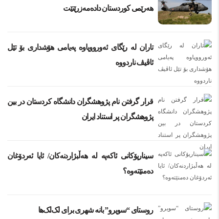
هەرێمی کوردستان دادەمەزرێنێت
تاران لە رێگای ئەورووپاوە پەیامی هۆشداری بۆ تێل
ئاڤیڤ ناردووە
قرار گرفتن نام پژوهشگران دانشگاه کردستان در بین
پژوهشگران پر استناد ایران
سیناریۆکانی ئاکەپە لە هەڵبژاردنەکان/ ئایا ئەردۆغان
دەمنێتەوە؟
روستای “سویرو” بانه شهری برای لک‌لک‌ها