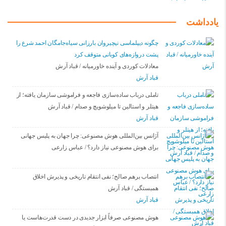
یادداشت
چگونه دیپلماسی نیچیروان بارزانی سیاەجامگان احمد شرع را
پشت دروازەهای کوبانی متوقف کرد
معادلات کوردی و آینده خاورمیانه / قباد آرش
قباد آرش
تاملی درباب سادەسازی فاجعە و فراموشی سازمان یافتە؛ از
هیتلر و استالین تا میلوشویچ و صدام / قباد آرش
قباد آرش
آژانس بین‌المللی هوش مصنوعی: چرا جهان به پلیس جهانی
برای هوش مصنوعی نیاز دارد؟ / عباس زارعی
انتصاب برهم صالح؛ نفی انتقام تاریخی و پذیرش اخلاق
همبستگی / قباد آرش
قباد آرش
هوش مصنوعی صرفاً ابزار جدیدی در دست قدرت‌هاست یا