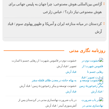
آژانس بین‌المللی هوش مصنوعی: چرا جهان به پلیس جهانی برای
هوش مصنوعی نیاز دارد؟ / عباس زارعی
کردستان در میانه منازعە ایران و آمریکا و ظهور پهلوی سوم / قباد
آرش
روزنامه نگاری مدنی
خشونت دوم در قاموس شهرت؛ از رهایی جسم تا اسارت
تصویر / قباد آرش
قباد آرش
بە بهانه حادثە در معدن طلای قلقله سقز
خشونت توسعه و پیکرِ زخم‌خوردهٔ زمین / قباد آرش
قباد آرش
در باب ضرورت نهادسازی مدنی در کردستان پس از
آتش‌سوزی آبیدر / قباد آرش