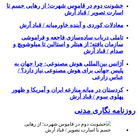
خشونت دوم در قاموس شهرت؛ از رهایی جسم تا
اسارت تصویر / قباد آرش
معادلات کوردی و آینده خاورمیانه / قباد آرش
تاملی درباب سادەسازی فاجعە و فراموشی
سازمان یافتە؛ از هیتلر و استالین تا میلوشویچ و
صدام / قباد آرش
آژانس بین‌المللی هوش مصنوعی: چرا جهان به
پلیس جهانی برای هوش مصنوعی نیاز دارد؟ /
عباس زارعی
کردستان در میانه منازعە ایران و آمریکا و ظهور
پهلوی سوم / قباد آرش
روزنامه نگاری مدنی