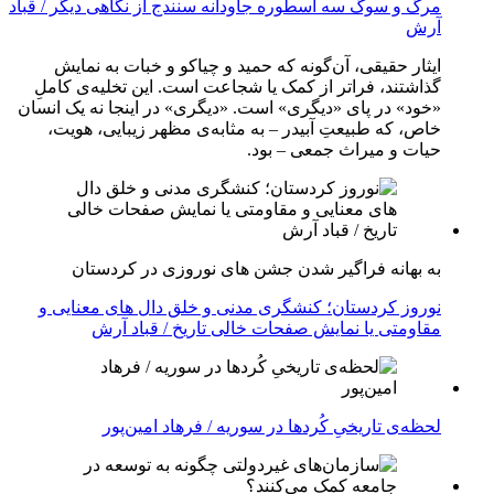
مرگ و سوگ سه اسطوره جاودانه سنندج از نگاهی دیگر / قباد
آرش
ایثار حقیقی، آن‌گونه که حمید و چیاکو و خبات به نمایش
گذاشتند، فراتر از کمک یا شجاعت است. این تخلیه‌ی کاملِ
«خود» در پای «دیگری» است. «دیگری» در اینجا نه یک انسان
خاص، که طبیعتِ آبیدر – به مثابه‌ی مظهر زیبایی، هویت،
حیات و میراث جمعی – بود.
به بهانه فراگیر شدن جشن های نوروزی در کردستان
نوروز کردستان؛ کنشگری مدنی و خلق دال های معنایی و
مقاومتی یا نمایش صفحات خالی تاریخ / قباد آرش
لحظه‌ی تاریخیِ کُردها در سوریه / فرهاد امین‌پور