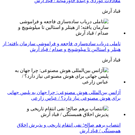
معادلات کوردی و آینده خاورمیانه / قباد آرش
قباد آرش
تاملی درباب سادەسازی فاجعە و فراموشی سازمان یافتە؛ از
هیتلر و استالین تا میلوشویچ و صدام / قباد آرش
قباد آرش
آژانس بین‌المللی هوش مصنوعی: چرا جهان به پلیس جهانی
برای هوش مصنوعی نیاز دارد؟ / عباس زارعی
انتصاب برهم صالح؛ نفی انتقام تاریخی و پذیرش اخلاق
همبستگی / قباد آرش