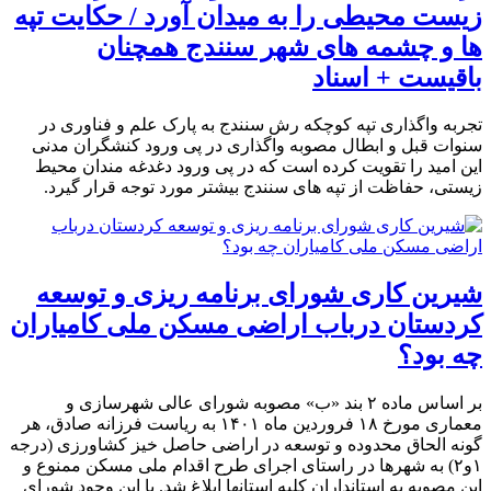
زیست محیطی را به میدان آورد / حکایت تپه
ها و چشمه های شهر سنندج همچنان
باقیست + اسناد
تجربه واگذاری تپه کوچکه رش سنندج به پارک علم و فناوری در
سنوات قبل و ابطال مصوبه واگذاری در پی ورود کنشگران مدنی
این امید را تقویت کرده است که در پی ورود دغدغه مندان محیط
زیستی، حفاظت از تپه های سنندج بیشتر مورد توجه قرار گیرد.
شیرین کاری شورای برنامه ریزی و توسعه
کردستان درباب اراضی مسکن ملی کامیاران
چه بود؟
بر اساس ماده ۲ بند «ب» مصوبه شورای عالی شهرسازی و
معماری مورخ ۱۸ فروردین ماه ۱۴۰۱ به ریاست فرزانه صادق، هر
گونه الحاق محدوده و توسعه در اراضی حاصل خیز کشاورزی (درجه
۱و۲) به شهرها در راستای اجرای طرح اقدام ملی مسکن ممنوع و
این مصوبه به استانداران کلیه استانها ابلاغ شد. با این وجود شورای