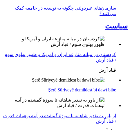
سازمان‌های غیردولتی چگونه به توسعه در جامعه کمک
می‌کنند؟
سیاست
کردستان در میانه منازعە ایران و آمریکا و ظهور پهلوی سوم
/ قباد آرش
قباد آرش
Şerê Sûriyeyê demildest bi dawî bibe
از باور بە تقدیر شاهانه تا سوژهٔ گمشده در آینه توهمات قدرت
/ قباد آرش