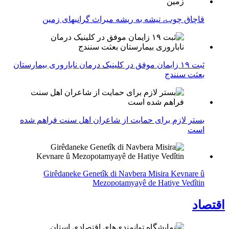
قاچاق چوب، تیشه به ریشه میراث گرانبهای زمین
ثبت ۱۹ زایمان موفق در کلینیک درمان ناباروری بیمارستان
بعثت سنندج
بستر لازم برای حمایت از شاعران اهل سنت فراهم شده
است
Girêdaneke Genetîk di Navbera Misira Kevnare û
Mezopotamyayê de Hatiye Vedîtin
اقتصاد