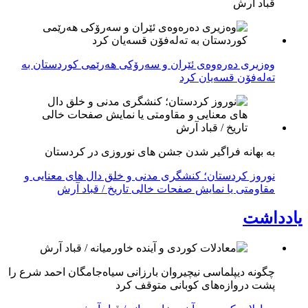
قباد آرش
وەزیری دەرەوەی ئێران و سەرۆکی هەرێمی کوردستان بە
تەلەفۆن قسەیان کرد
به بهانه فراگیر شدن جشن های نوروزی در کردستان
نوروز کردستان؛ کنشگری مدنی و خلق دال های معنایی و
مقاومتی یا نمایش صفحات خالی تاریخ / قباد آرش
یادداشت
چگونه دیپلماسی نیچیروان بارزانی سیاەجامگان احمد شرع را
پشت دروازەهای کوبانی متوقف کرد