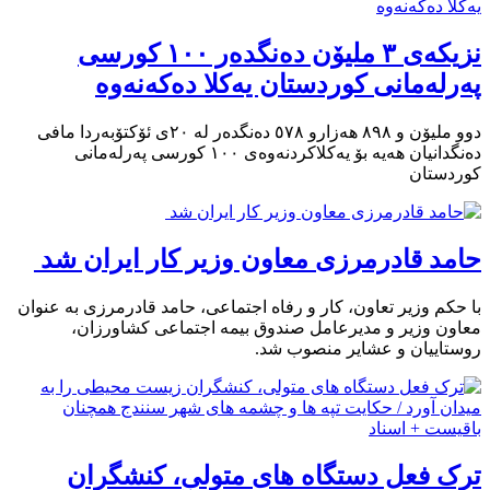
نزیکەی ۳ ملیۆن دەنگدەر ۱۰۰ کورسی
پەرلەمانی کوردستان یەکلا دەکەنەوە
دوو ملیۆن و ٨٩٨ هەزارو ٥٧٨ دەنگدەر لە ٢٠ی ئۆکتۆبەردا مافی
دەنگدانیان هەیە بۆ یەکلاکردنەوەی ١٠٠ کورسی پەرلەمانی
کوردستان
حامد قادرمرزی معاون وزیر کار ایران شد
با حکم وزیر تعاون، کار و رفاه اجتماعی، حامد قادرمرزی به عنوان
معاون وزیر و مدیرعامل صندوق بیمه اجتماعی کشاورزان،
روستاییان و عشایر منصوب شد.
ترک فعل دستگاه های متولی، کنشگران