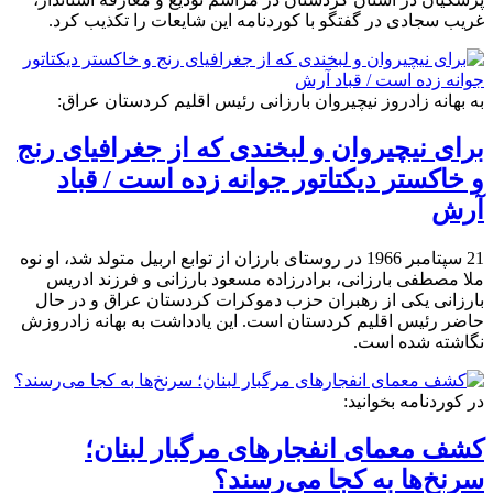
غریب سجادی در گفتگو با کوردنامه این شایعات را تکذیب کرد.
به بهانه زادروز نیچیروان بارزانی رئیس اقلیم کردستان عراق:
برای نیچیروان و لبخندی که از جغرافیای رنج
و خاکستر دیکتاتور جوانه زده است / قباد
آرش
21 سپتامبر 1966 در روستای بارزان از توابع اربیل متولد شد، او نوه
ملا مصطفی بارزانی، برادرزاده مسعود بارزانی و فرزند ادریس
بارزانی یکی از رهبران حزب دموکرات کردستان عراق و در حال
حاضر رئیس اقلیم کردستان است. این یادداشت به بهانه زادروزش
نگاشته شده است.
در کوردنامە بخوانید:
کشف معمای انفجار‌های مرگبار لبنان؛
سرنخ‌ها به کجا می‌رسند؟