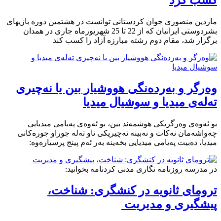
کسب کرد
ماردین منصوری جوان کردستانی توانست در هشتمین دوره بازیهای
بشردوستی ایرانیان که از 22 تا 25 شهریورماه جاری در همدان
برگزار شد، مقام دوم رشته مبارزه آزاد را کسب کند
وەرگر و بەردەنگی هووشیار بین یا نەچیری
تەلەی میدیا و سوشیال میدیا
بو ئەوەی وەرگریکی هوشمەند بین، بو ئەوەی پەیامی میدیایی
چەواشەمان نەکات و نەبینە نەچیریکی ناو تەلە جوراو جورەکانی
میدیا، دەبیت پەیامی میدیایی بخەینە بەر ئەم پینج پرسیارەوە:
در مدرسه روزنامه نگاری مدنی کردنامه بخوانید:
ترومای ثانویه در کنشگری: شناخت،
پیشگیری و مدیریت ‍