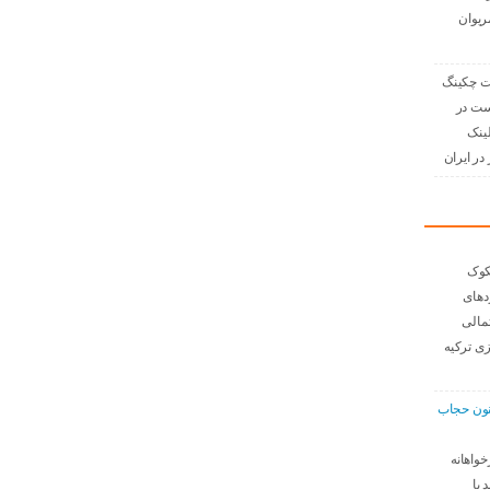
ریوان
 چکینگ
ست در
لینک
در ایران
کوک
دهای
مالی
ی ترکیه
نون حجاب
خواهانه
 با