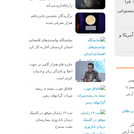
 چرا
را راه‌اندازی می‌کند
 مصنوعی
برگزیدگان نخستین جایزه قلم
هه‌ژار معرفی شدند
آمریکا و
نمایشگاه توانمندی‌های اقتصادی
استان کردستان آغاز به کار کرد
جایزه قلم هه‌ژار گامی در جهت
اعتلا و بالندگی زبان و ادبیات
کردی است
موس
م تا
قاچاق چوب، تیشه به ریشه
د آرش
میراث گرانبهای زمین
عدن طلای
ثبت ۱۹ زایمان موفق در کلینیک
درمان ناباروری بیمارستان
رِ
بعثت سنندج
باد آرش