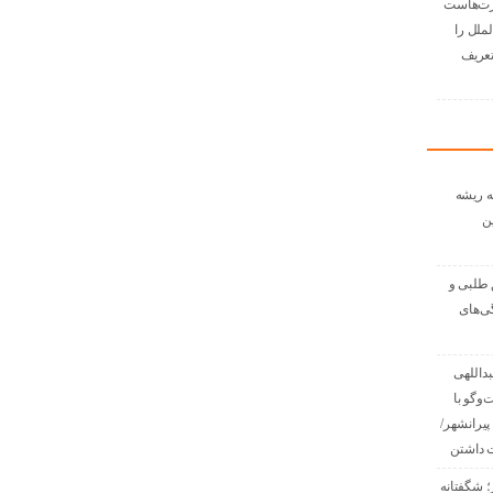
رت‌هاست
لملل را
زتعریف
ه ریشه
ن
 طلبی و
گی‌های
داللهی
گفت‌وگو با
پیرانشهر/
 داشتن
؛ شگفتانه