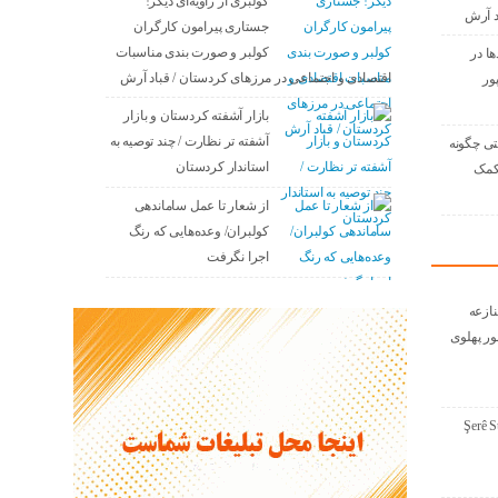
کولبری از زاویه‌ای دیگر!
د آرش
جستاری پیرامون کارگران
کولبر و صورت بندی مناسبات
ها در
اقتصادی و اجتماعی در مرزهای کردستان / قباد آرش
ور
بازار آشفته کردستان و بازار
آشفته­ تر نظارت / چند توصیه به
تی چگونه
استاندار کردستان
 کمک
از شعار تا عمل ساماندهی
کولبران/ وعده‌هایی که رنگ
اجرا نگرفت
نازعە
ور پهلوی
Şerê S