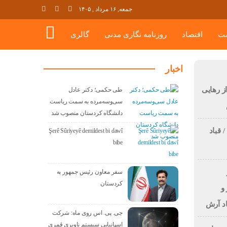
جمعه, ۱۶ مرداد , ۱۴۰۵
ت
اقتصاد
روزنامه نگاری مدنی
گالری
اخبار
 رهایی
طی حکمی؛ دکتر عادل
سی‌وسه‌مرده به سمت ریاست
دانشگاه کردستان منصوب شد
 قباد
Şerê Sûriyeyê demildest bi dawî
bibe
سفر معاون رئیس جمهور به
کردستان
و
اد آرش
جی. پی. اس روی ماه: شرکت
اسپانیایی سیستم ناوبری قمری