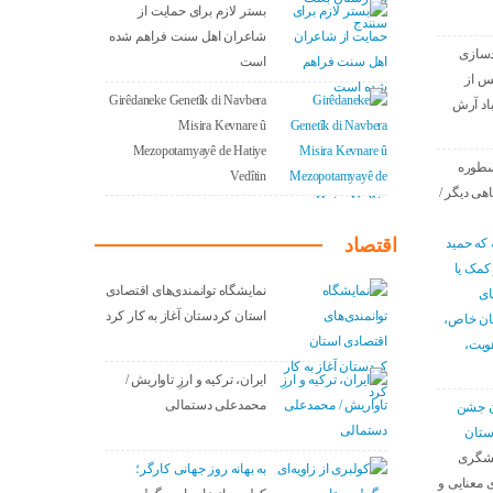
بستر لازم برای حمایت از
شاعران اهل سنت فراهم شده
دسازی
است
س از
Girêdaneke Genetîk di Navbera
باد آرش
Misira Kevnare û
Mezopotamyayê de Hatiye
سطوره
Vedîtin
اهی دیگر /
اقتصاد
 که حمید
 کمک یا
نمایشگاه توانمندی‌های اقتصادی
ای
استان کردستان آغاز به کار کرد
سان خاص،
هویت،
ایران، ترکیه و ارزِ تاواریش /
محمدعلی دستمالی
دن جشن
ستان
نشگری
به بهانه روز جهانی کارگر؛
 معنایی و