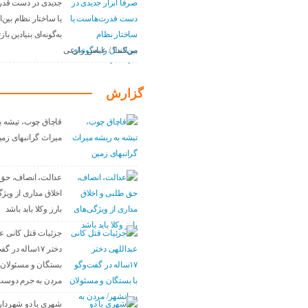
جدیدی در دست قد
یا ساختار نظام بین‌ا
به‌گونه‌ای بنیادین با
می‌کند؟ / عباس زارعی
گزارش
قاچاق چوب، تیشه ب
میراث گرانبهای زمی
عدالت، انصاف، حق
اخلاق مداری از ویژ
بارز وکلا باید باشد
جزئیات قتل کانی عب
دختر ۱۷ساله در 
بستگان و مسئولان 
مردن به جرم دوست
شهری با دو شهردار