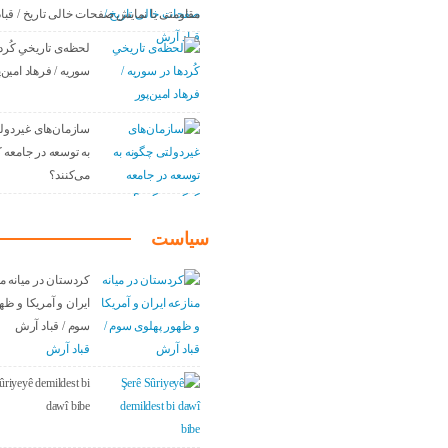
مقاومتی یا نمایش صفحات خالی تاریخ / قبا
لحظه‌ی تاریخیِ کُرد
سوریه / فرهاد امین‌پ
سازمان‌های غیردول
به توسعه در جامعه
می‌کنند؟
سیاست
کردستان در میانه م
ایران و آمریکا و ظه
سوم / قباد آرش
قباد آرش
ûriyeyê demildest bi
dawî bibe