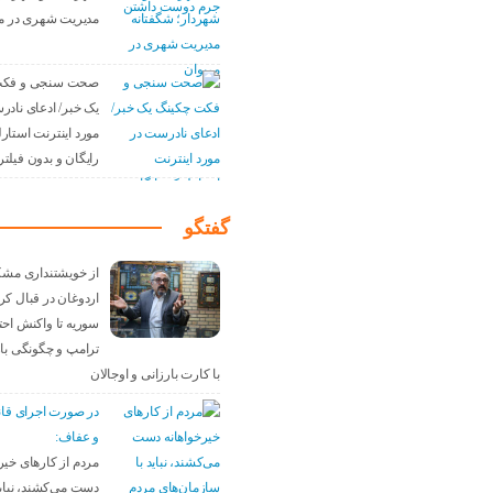
مدیریت شهری در م
صحت سنجی و فکت
یک خبر/ ادعای نادر
مورد اینترنت استار
رایگان و بدون فیلتر 
گفتگو
از خویشتنداری مش
اردوغان در قبال کر
سوریه تا واکنش احت
ترامپ و چگونگی باز
با کارت بارزانی و اوجالان
در صورت اجرای قا
و عفاف:
مردم از کارهای خیر
دست می‌کشند، نباید