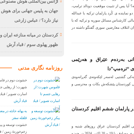
آژانس بین‌المللی هوش مصنوعی:
ه؟ آیا پس از تثبیت موقعیت دونالد ترامپ،
جهان به پلیس جهانی برای هوش
و نماینده ی کُرد پارلمان ترکیه با عبدالله
نیاز دارد؟ / عباس زارعی
تمالی کارشناس مسائل سوریه و ترکیه که با
سوریه اعم از PYD و ENKS و برخی از سران ائتلاف معارضین سوری گفتگو داشته در
کردستان در میانه منازعە ایران و 
ظهور پهلوی سوم / قباد آرش
نی بەردەم عێراق و هەرێمی
روزنامه نگاری مدنی
ی “ترەمپ”دا
یەكی گشتیی لەسەر لێكەوتەی گەڕانەوەی
خشونت دوم در قا
ی كوردستان پێشكەش بكات و، مەترسی و
شهرت؛ از رهایی جس
اسارت تصویر / قبا
قباد آرش
در پارلمان ششم اقلیم کردستان
بە بهانه حادثە در م
قلقله سقز
خشونت توسعه و پیک
نی اقلیم کردستان عراق روزهای شنبه و
زخم‌خوردهٔ زمین / ق
یکشنبه 28 و 29 مهرماه سالجاری مصادف با 19 و 20 اکتبر 2024 در حوزه