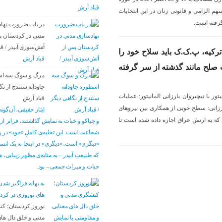
قباد آرش
سهم الزامی و قانونی زنان در این انتخابات
گرفته است.
در باب ضرورت نها
مدنی در کردستان پ
آتش‌سوزی آبیدر / ق
رکیه، پ.ک.ک باید سلاح خود را
قباد آرش
 صلح مانند گذشته از سر گرفته
مرگ و سوگ سه ا
جاودانه سنندج از نگ
ور با نیچیروان بارزانی المانیتور: عملیات
قباد آرش
زانی: سطح خوبی از همکاری بین نیروهای
ایثار حقیقی، آن‌گونه
ین اولین بار در ۲۵ سال گذشته است که به ارتش عراق اجازه داده شده است تا
و چیاکو و خبات به نمایش گذاشتند، فراتر از
شجاعت است. این تخلیه‌ی کاملِ «خود» در پ
«دیگری» است. «دیگری» در اینجا نه یک ان
که طبیعتِ آبیدر – به مثابه‌ی مظهر زیبایی، 
حیات و میراث جمعی – بود.
به بهانه فراگیر ش
های نوروزی در کرد
نوروز کردستان؛ ک
مدنی و خلق دال های