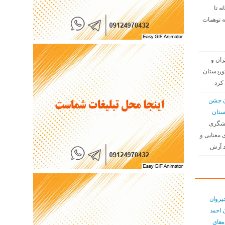
نه تا
ه توهمات
ران و
وردستان
کرد
دن جشن
ستان
نشگری
 معنایی و
د آرش
یروان
 احمد
ەهای