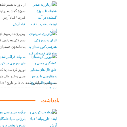
از باور بە تقدیر شاها
سوژهٔ گمشده در آین
قدرت / قباد آرش
قباد آرش
وەزیری دەرەوەی ئێ
سەرۆکی هەرێمی ک
بە تەلەفۆن قسەیان 
به بهانه فراگیر ش
های نوروزی در کرد
نوروز کردستان؛ ک
مدنی و خلق دال های
مقاومتی یا نمایش صفحات خالی تاریخ / قبا
یادداشت
چگونه دیپلماسی نیچ
بارزانی سیاەجامگان
شرع را پشت درواز