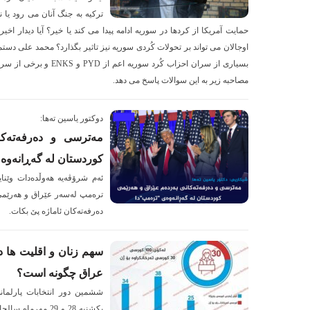
ترکیه به جنگ آنان می رود یا ن
حمایت آمریکا از کردها در سوریه ادامه پیدا می کند یا خیر؟ آیا دیدار اخیر د
اوجالان می تواند بر تحولات کُردی سوریه نیز تاثیر بگذارد؟ محمد علی دس
بسیاری از سران احزاب کُرد 
مصاحبه زیر به این سوالات پاسخ می دهد.
دوکتور یاسین تەها:
مەترسی و دەرفەتەکا
کوردستان لە گەڕانەوە
ئەم شرۆڤەیە هەوڵدەدات وێنا
ترەمپ لەسەر عێراق و هەرێم
دەرفەتەكان ئاماژە پێ بكات.
سهم زنان و اقلیت ها 
عراق چگونه است؟
ششمین دور انتخابات پارلما