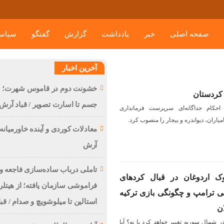
صفحه اصلی
خبر
یادداشت
گزارش
گفتگو
سیاس
آخرین اخبار
خشونت دوم در قاموس شهرت؛ از
 کردستان
جسم تا اسارت تصویر / قباد آرش
احکام جداگانه‌ای سرپرست فرمانداری
اران، دیواندره و بیجار را منصوب کرد.
معادلات کوردی و آینده خاورمیانه /
آرش
تاملی درباب سادەسازی فاجعە و
ک اردوغان در قبال کردهای
فراموشی سازمان یافتە؛ از هیتلر 
لی ترامپ و چگونگی بازی ترکیه
استالین تا میلوشویچ و صدام / قب
ان
ر شمال سوریه تغییر خواهد کرد یا نه؟ آیا