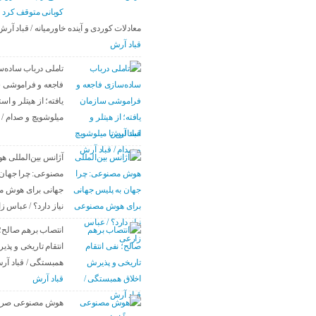
کوبانی متوقف کرد
معادلات کوردی و آینده خاورمیانه / قباد آرش
قباد آرش
تاملی درباب سادەس
فاجعە و فراموشی 
یافتە؛ از هیتلر و است
میلوشویچ و صدام / 
قباد آرش
آژانس بین‌المللی 
مصنوعی: چرا جهان 
جهانی برای هوش 
نیاز دارد؟ / عباس ز
انتصاب برهم صالح؛
انتقام تاریخی و پذی
همبستگی / قباد آر
قباد آرش
هوش مصنوعی صرفاً