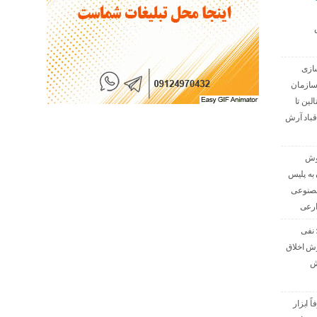
ازی
سازمان
الین تا
قباد آرش
هوش
به پلیس
مصنوعی
ارعی
 نفی
رش اخلاق
ش
 ابزار