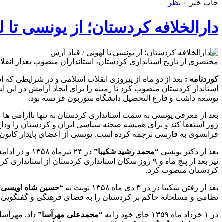
چاپ خبر
۰ نظر
دارالخلافه کردستان؛ از یونسی تا ل
مختصری از تاریخ استانداری کردستان، استانداران منصوب بعداز انقلاب 57 و فراز و نشیب های صدارت در دارالخلافه کردستان را در کوردنامه بخو
کوردنامه :
بعد از دو ماه از پیروزی انقلاب اسلامی و در شرایطی که ا
توسعه داشت و فارغ التحصیل دانشگاه سوربون فرانسه بود.
فرانسوی به فارسی ترجمه کرده‌ است. یونسی از اعضای پایدار کانون نویسندگان ایران بود. وی در ۱۹ بهمن ۱۳۹۰ در تهران دار فانی را وداع گف
بعد از دکتر یونسی
“محمد رشید شکیبا”
در ۲۴ تیرما
کردستان منصوب کرد.
بعد از رفتن شکیبا در در ۳ دی ماه ۱۳۵۸ نوبت به
“حسین شاه اویسی
نظامی و مسلحانه حاکم بر کردستان را به فضای فرهنگی و گفتگویی بدل کند 
در ۱ خرداد ماه ۱۳۵۹ جای خود را به
“محمدعلی مهرآسا”
داد. مهرآسا