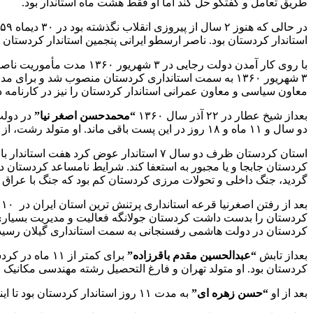
طریق تعامل و گفتگو حل کند اما او فقط هشت ماه استاندار بود.
در حالی که هنوز ۲ سال از پیروزی انقلاب نگذشته بود در ۳۰ دیماه ۱۳۵۹ مهرآسا از استانداری کردستان کنار گذاشته شد و
استاندار کردستان بود. ناصر ارسطو ایرانی پنجمین استاندار کردستان در ۲ سال اول انقلاب بود. بعداز دولت ابوالحسن بنی صدر نوبت به دولت محمدعلی رجایی
با روی کار آمدن دولت رجایی در ۳ شهریور ۱۳۶۰ مدت مأموریت ناصر ارسطو ایرانی نیز در این استان خیلی سریع به پایان رسید و وی بعد از ۷ ماه و سه روز از کردستان رفت و این بار
معاون سیاسی و معاون عمرانی استاندار کردستان را نیز در کارنامه 
بعداز شیخ عطار در ۲۲ آذر سال ۱۳۶۰
“محمدحسن اصغر نیا”
دو سال و ۱۱ ماه و ۱۸ روز در این پست باقی ماند. او متولد رشت، از اعضای شورای مرکزی و مسئول آموزش حزب جمهوری اسلامی و از بازماندگان انفجار ۷ تیر بود.
استان کردستان ظرف دو سال ۷ استاندار عو
گردید، جنگ داخلی و تحولات مرزی کردستان کم بود که جنگ با عراق نیز
بعد از رفتن اصغرنیا قرعه استانداری پرتنش ترین استان ایران در ۱۰ آذر ۱۳۶۳ بنام
کردستان را بدست داشت کردستان جولانگه فعالیت و مدیریت بسیاری از 
کردستان در دولت هاشمی رفسنجانی به سمت استانداری گیلان رسید. وی در سال ۱۴۰۰ بر اثر ابتلا به ب
بعداز تابش
“عبدالحسین مقدم باقرزاده”
برای کمتر از ۱۱ ماه در کردستان استاندار شد و سپس
کردستان بود. او متولد تهران و فارغ التحصیل رشته مهندسی مکانیک
بعد از او
“حسن زهره ای”
به مدت ۱۱ روز استاندار کردستان بود تا اینکه اتفاقی عجیب افتاد، اتفاقی که تعجب بسیاری از قشرهای داخل و خارج استان را برانگیخت.