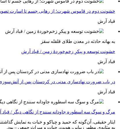
خشونت دوم در قاموس شهرت؛ از رهایی جسم تا اسارت تصویر 
قباد آرش
بە بهانه حادثە در معدن طلای قلقله سقز
خشونت توسعه و پیکرِ زخم‌خوردهٔ زمین / قباد آرش
قباد آرش
در باب ضرورت نهادسازی مدنی در کردستان پس از آتش‌سوزی آب
قباد آرش
مرگ و سوگ سه اسطوره جاودانه سنندج از نگاهی دیگر / قباد 
ایثار حقیقی، آن‌گونه که حمید و چیاکو و خبات به نمایش گذاشت
به مثابه‌ی مظهر زیبایی، هویت، حیات و میراث جمعی – بود.