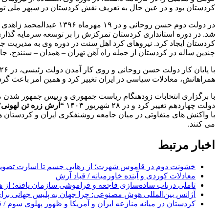
کردستان بود و در عین حال به تعریف نقش کردستان در سپهر ملی تو
در دولت دوم حسن روحانی و در ۱۹ مهرماه ۱۳۹۶ عبدالمحمد زاهدی جای خود را به
شد. در دوره استانداری کردستان تمرکزش را بر توسعه سرمایه گذاری 
کردستان ایجاد کرد. نیروهای کرد اهل سنت در دوره وی به مدیریت جه
چندین ساله در کردستان از جمله راه آهن تهران – همدان – سنندج، جا
با پایان کار دولت حسن روحانی و روی کار آمدن دولت رئیسی، در ۲۶ آبان ۹۶ مرادنیا جای خود را به
همراهانش، معادلات سیاسی در ایران تغییر کرد و همین امر باعث گ
دولت چهاردهم تغییر کرد و در ۲۸ شهریور ۱۴۰۳
“آرش زره تن لهونی”
با واکنش های متفاوتی در میان جامعه روشنفکری ایران و کردستان ه
می کنند.
اخبار مرتبط
خشونت دوم در قاموس شهرت؛ از رهایی جسم تا اسارت تصویر 
معادلات کوردی و آینده خاورمیانه / قباد آرش
تاملی درباب سادەسازی فاجعە و فراموشی سازمان یافتە؛ از هیت
آژانس بین‌المللی هوش مصنوعی: چرا جهان به پلیس جهانی بر
کردستان در میانه منازعە ایران و آمریکا و ظهور پهلوی سوم / 