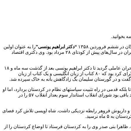
 در ششم فروردین ۱۳۵۸
“دکتر ابراهیم یونسی”
را به عنوان اولین
استاندار کردستان منصوب کرد تا زمینه را برای ایجاد آرامش در این استان مرزی فراهم کند. ابراهیم یونسی از افسران بازمانده حزب توده ایران در سال‌های پیش از کودتای ۲۸ مرداد بود. وی دکتری اقتصاد
بعد از معرفی یونسی به سمت استانداری کردستان نه تنها ناآرامی ها در کردستان کاهش پیدا نکرد و اوضاع به شرایط عادی بازنگشت بلکه بحران عاملی گردید تا دکتر ابراهیم یونسی بعد از گذشت سه ماه و ۱۸
روز استعفا کند و برای همیشه صحنه سیاسی ایران و کردستان را وداع گوید و به ترجمه و ادبیات روی آورد. یونسی سیاست مدارِ ادیبِ چپ گرای کرد بود که ۸۰ کتاب از زبان انگلیسی و یک کتاب از زبان
رفت تا بلکه قدمی در راه تثبیت سیاستهای نظام در کردستان بردارد، اما او
نیز بعد از پنج ماه و ۹ روز سکان استانداری کردستان از استانداری کردستان رفت و در حالیکه منازعات اوایل انقلاب در کردستان به قوه خود باقی بود شورای انقلاب استاندار سوم بعداز انقلاب ۵۷ را در
ی و داریوش فروهر رابطه نزدیکی داشت. شاه اویسی تلاش کرد فضای
 ماه نرسید.
ظاهرا بنی صدر وی را به کردستان فرستاد تا اوضاع کردستان را از