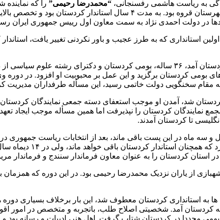
“محمدرضا رحیمی”
را که نماینده 
استانداری کردستان آورد. رحیمی از نیروهای بومی کردستان و اهل شهرستان قر
دها در دولت احمدی نژاد به سمت معاون اول رییس جمهوری ایران رسی
ا تغییر مجدد دولت و روی کار آمدن خاتمی در دوم خرداد سال ۱۳۷۶ اولین استانداری که به طرز عجیب و باو
در ۴ مهر ۱۳۷۶ به کردستان آمد، ۳۶ ساله، بومی کردستان و دکترای رش
های بومی کردستان برگزید و این عمل بر محبوبیت او افزود. در دوره وی
ه مقام سخنگویی دولت خاتمی رسید، این مسأله طرفداران مدیریت کرد
ه 1380استاندار کردستان شد، آمدن او موجب استعفای دسته جمعی نمایندگان کرد
مع نمایندگان کردستان را نپذیرفت اما همین مسأله موجب ایجاد تعهد ب
نگلیسی تا کردستان آمدند.
ن استاندار کردستان باقی خواهد ماند، ولی در ۱۴ دیماه سال ۱۳۸۴
ن کردستان را به عنوان معاون فرماندار سنندج و فرماندار مریوان در سال ها
شهبازی از یاران نزدیک محمدرضا رحیمی بود. در این دوره که همزمان با
 روحانی مجدداً نگاه ها به استانداری کردستان معطوف شد، این بار برخلاف بسیار
 کردستان آمد. شخصیتی اصلاح طلب، باتجربه و متخصص در امور اقوام 
 بومی مجددا در کردستان شتاب گرفت. اهل هنر، ادبیات و رسانه بود 