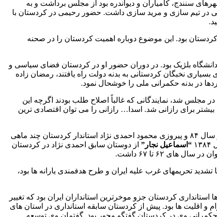
شهرهای سنندج، کامیاران و دیواندره بود از مجلس برداشت و به
وه بود. به مدت ۴ سال استاندار کردستان بود و تخصص بالایی در تیم سازی و مرید سازی داشت. حضور رحیمی در کردستان با
د.
ر نکردنی تغییر یافت، استاندار کردستان بود. این موضوع دوباره اهمیت کردستان را در صحنه
ته علوم سیاسی از دانشگاه بلژیک بود. در دوران حضور او در کردستان فضای سیاسی و
 بسیاری نخبگان کردستانی به بدنه دولت راه یافتند، رمضان زاده
ها در بدنه حکمرانی ملی را خوشحال نمود.
ستان در مجلس شد، نمایندگانی که غالباً اصلاح طلب بودند اگرچه این
یشتر برای رازانی شد. اسدا… رازانی را می توان اقتصادی ترین
رازانی که آخرین استاندار دولت اصلاحات در کردستان بود مدت ۴ سال و سه ماه در این پست باقی ماند، بعد از انتخابات ریاست جمهوری در سال ۸۴ و پیروزی محمود احمدی نژاد استاندار کردستان چند ماهی
“اسماعیل نجار”
از دوستان سابق احمدی نژاد در کردستان
ی ۶۲ تا ۶۷ داشت.
 تشدید تحریمهای غرب علیه ایران و طرح هدفمندی یارانه ها بود،
ی دوره ها استانداری کردستان جزو موخرترین استانداران ایران بود که تغییر
و اقلیت ها بود. پیش از کردستان سابقه استانداری در استان های
و حکمرانی وی در کردستان گفتگو محور بود. گفتمان وی توسعه