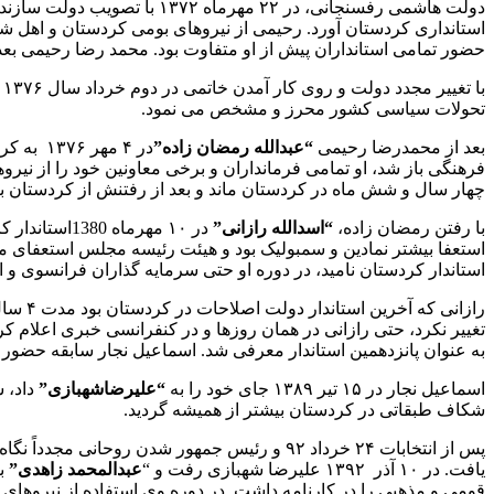
دولت هاشمی رفسنجانی، در ۲۲ مهرماه ۱۳۷۲ با تصویب دولت سازندگی به ریاست هاشمی رفسنجانی،
حضور تمامی استانداران پیش از او متفاوت بود. محمد رضا رحیمی بع
ب
تحولات سیاسی کشور محرز و مشخص می نمود.
بعد از محمدرضا رحیمی
“عبدالله رمضان زاده”
فرهنگی باز شد، او تمامی فرمانداران و برخی معاونین خود را از نیرو
چهار سال و شش ماه در کردستان ماند و بعد از رفتنش از کردستان ب
با رفتن رمضان زاده،
“اسدالله رازانی”
در ۱۰ مهرما
استعفا بیشتر نمادین و سمبولیک بود و هیئت رئیسه مجلس استعفای مج
استاندار کردستان نامید، در دوره او حتی سرمایه گذاران فرانسوی و ا
تغییر نکرد، حتی رازانی در همان روزها و در کنفرانسی خبری اعلام کرد که همچنا
به عنوان پانزدهمین استاندار معرفی شد. اسماعیل نجار سابقه حضور در استا
اسماعیل نجار در ۱۵ تیر ۱۳۸۹ جای خود را به
“علیرضاشهبازی”
داد، 
شکاف طبقاتی در کردستان بیشتر از همیشه گردید.
پس از انتخابات ۲۴ خرداد ۹۲ و رئیس جمهور شدن
یافت. در ۱۰ آذر ۱۳۹۲ علیرضا شهبازی رفت و “
عبدالمحمد زاهدی”
به
قومی و مذهبی را در کارنامه داشت. در دوره وی استفاده از نیروهای