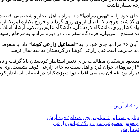
جه بسیار داشت.
“بهمن مرادنیا”
داد. مرادنیا اهل بیجار و شخصیتی اقتص
گذاشت هرچند که اقبال از وی روی گرداند و خروج یکباره آمریکا از ب
اد کشاورزی، دانشگاه کردستان، دانشگاه علوم پزشکی، ارشاد اسلامی 
ده سنندج – مریوان، فرودگاه سقز و… در دوره مرادنیا به فرجام رسید.
“اسماعیل زارعی کوشا”
ردید مدیریت اسماعیل زارعی کوشا در کردستان به سه سال نرسد.
از نیروهای جوان کرد و اهل سنت به جای زارعی کوشا نشست. وی سابق
مراه بود. فعالان سیاسی اقدام دولت پزشکیان در انتصاب استاندار ک
/ قباد آرش
لر و استالین تا میلوشویچ و صدام / قباد آرش
ای هوش مصنوعی نیاز دارد؟ / عباس زارعی
قباد آرش