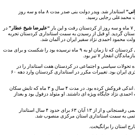
انی”
استاندار شد. ویدر دولت بنی صدر مدت ۸ ماه و سه روز
“علیرضا شیخ عطار”
در
دار مدیریت عالی دولت رجایی در کردستان گردید. او قبل از رسیدن به سمت استانداری کردستان تجربه
لت محمود احمدی نژاد سفیر ایران در آلمان شد.
در دولت آیت الله خامنه ای استاندار کردستان شد. ویرکورد دوام در استانداری کردستان که تا زمان او به ۹ ماه نرسیده بود را شکست و برای مدت
رشد فزاینده تحولات سیاسی و اجتماعی در کردستان هفت استاندار را در
کردستان جابجا و یا مجبور به استعفا کند. شرایط نامساعد کردستان در اوایل انقلاب شاید نه اولین اما یکی از مهمترین چالش های دولت مرکزی ایران بود. تغییرات مکرر در استانداری کردستان وارد دهه ۶۰
افتاد. در زمان تابش بحران در کردستان اندکی فروکش کرده بود. در مدت ۴ سال و ۳ ماه که تابش سکان
دی نژاد جایگاه ویژه ای داشتند. او متولد دزفول بود و بعداز
می رفسنجانی و از
از ۱۳ آبان ۶۳ برای حدود ۴ سال استاندار
 خاتمی به سمت استانداری استان مرکزی منصوب شد.