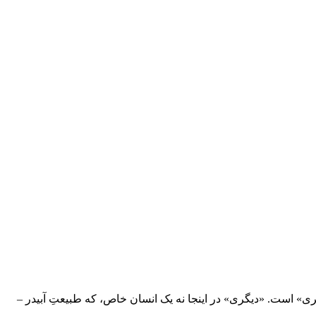
گری» است. «دیگری» در اینجا نه یک انسان خاص، که طبیعتِ آبیدر –