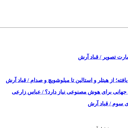
رت تصویر / قباد آرش
ە؛ از هیتلر و استالین تا میلوشویچ و صدام / قباد آرش
جهانی برای هوش مصنوعی نیاز دارد؟ / عباس زارعی
وی سوم / قباد آرش