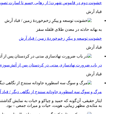
خشونت دوم در قاموس شهرت؛ از رهایی جسم تا اسارت تصویر 
قباد آرش
بە بهانه حادثە در معدن طلای قلقله سقز
خشونت توسعه و پیکرِ زخم‌خوردهٔ زمین / قباد آرش
قباد آرش
در باب ضرورت نهادسازی مدنی در کردستان پس از آتش‌سوزی آب
قباد آرش
مرگ و سوگ سه اسطوره جاودانه سنندج از نگاهی دیگر / قباد 
ایثار حقیقی، آن‌گونه که حمید و چیاکو و خبات به نمایش گذاشت
به مثابه‌ی مظهر زیبایی، هویت، حیات و میراث جمعی – بود.