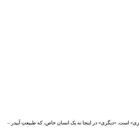
گری» است. «دیگری» در اینجا نه یک انسان خاص، که طبیعتِ آبیدر –