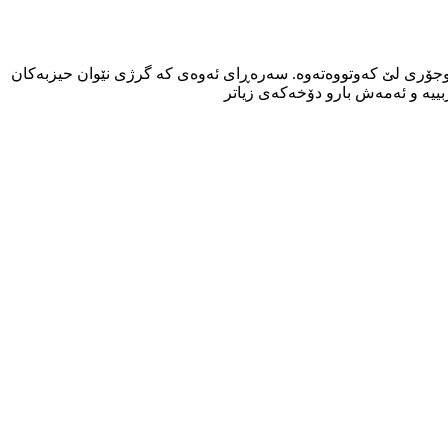
راوجۆری لێ کەوتووەتەوە. سەرەڕای ئەوەی کە گرژی نێوان حیزبەکان
زبییە و ئەمەش بارو دۆخەکەی زیاتر