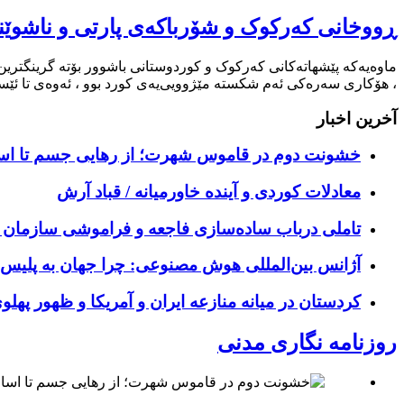
ڕووخانی کەرکوک و شۆرباکەی پارتی و ناشوێن
ماوەیەکە پێشهاتەکانی کەرکوک و کوردوستانی باشوور بۆتە گرینگترین
، هۆکاری سەرەکی ئەم شکستە مێژوویی‌یەی کورد بوو ، ئەوەی تا ئێستا
آخرین اخبار
خشونت دوم در قاموس شهرت؛ از رهایی جسم تا اسا
معادلات کوردی و آینده خاورمیانه / قباد آرش
تاملی درباب سادەسازی فاجعە و فراموشی سازمان یافت
آژانس بین‌المللی هوش مصنوعی: چرا جهان به پلیس 
کردستان در میانه منازعە ایران و آمریکا و ظهور پهل
روزنامه نگاری مدنی