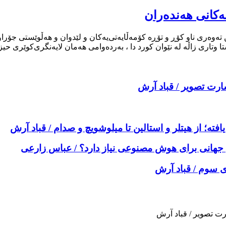
ەکانی هەندەران
 تەوەری ناو کۆڕ و تۆڕە کۆمەڵایەتی‌یەکان و لێدوان و هەڵوێستی جۆ
 وتاری زاڵە لە نێوان کورد دا ، بەردەوامی هەمان لایەنگری‌کوێری حی
رت تصویر / قباد آرش
ە؛ از هیتلر و استالین تا میلوشویچ و صدام / قباد آرش
جهانی برای هوش مصنوعی نیاز دارد؟ / عباس زارعی
وی سوم / قباد آرش