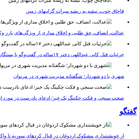
قاچاق چوب، تیشه به ریشه میراث گرانبهای زمین
عدالت، انصاف، حق طلبی و اخلاق مداری از ویژگی‌های بارز وکلا
جزئیات قتل کانی عبداللهی دختر ۱۷ساله در گفت‌وگو با بستگان و مسئولان پیرانشهر/ مردن به جرم دوست داشتن
شهری با دو شهردار؛ شگفتانه مدیریت شهری در مریوان
صحت سنجی و فکت چکینگ یک خبر/ ادعای نادرست در مورد اینترن
گفتگو
از خویشتنداری مشکوک اردوغان در قبال کردهای سوریه تا واکنش