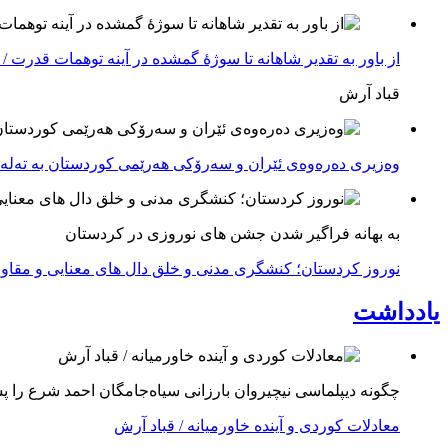
از باور بە تقدیر شاهانه تا سوژهٔ گمشده در آینه توهمات قدرت /
قباد آرش
وەزیری دەرەوەی ئێران و سەرۆکی هەرێمی کوردستان بە تەلە
به بهانه فراگیر شدن جشن های نوروزی در کردستان
نوروز کردستان؛ کنشگری مدنی و خلق دال های معنایی و مقاوم
یادداشت
چگونه دیپلماسی نیچیروان بارزانی سیاەجامگان احمد شرع را 
معادلات کوردی و آینده خاورمیانه / قباد آرش