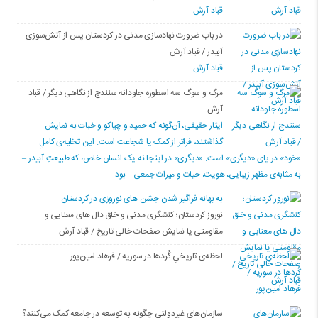
قباد آرش
در باب ضرورت نهادسازی مدنی در کردستان پس از آتش‌سوزی
آبیدر / قباد آرش
قباد آرش
مرگ و سوگ سه اسطوره جاودانه سنندج از نگاهی دیگر / قباد
آرش
ایثار حقیقی، آن‌گونه که حمید و چیاکو و خبات به نمایش
گذاشتند، فراتر از کمک یا شجاعت است. این تخلیه‌ی کاملِ
«خود» در پای «دیگری» است. «دیگری» در اینجا نه یک انسان خاص، که طبیعتِ آبیدر –
به مثابه‌ی مظهر زیبایی، هویت، حیات و میراث جمعی – بود.
به بهانه فراگیر شدن جشن های نوروزی در کردستان
نوروز کردستان؛ کنشگری مدنی و خلق دال های معنایی و
مقاومتی یا نمایش صفحات خالی تاریخ / قباد آرش
لحظه‌ی تاریخیِ کُردها در سوریه / فرهاد امین‌پور
سازمان‌های غیردولتی چگونه به توسعه در جامعه کمک می‌کنند؟