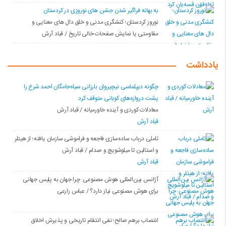
به بهانه فراگیر شدن جشن های نوروزی در کردستان
نوروز کردستان؛ کنشگری مدنی و خلق دال های معنایی و
مقاومتی یا نمایش صفحات خالی تاریخ / قباد آرش
یادداشت
چگونه دیپلماسی نیچیروان بارزانی سیاەجامگان احمد شرع را
پشت دروازەهای کوبانی متوقف کرد
معادلات کوردی و آینده خاورمیانه / قباد آرش
قباد آرش
تاملی درباب سادەسازی فاجعە و فراموشی سازمان یافتە؛ از هیتلر
و استالین تا میلوشویچ و صدام / قباد آرش
قباد آرش
آژانس بین‌المللی هوش مصنوعی: چرا جهان به پلیس جهانی
برای هوش مصنوعی نیاز دارد؟ / عباس زارعی
انتصاب برهم صالح؛ نفی انتقام تاریخی و پذیرش اخلاق