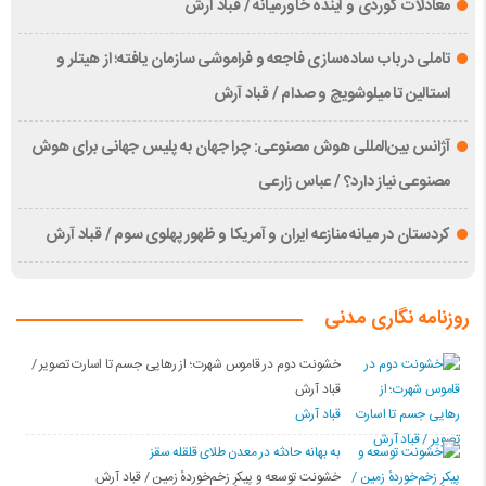
معادلات کوردی و آینده خاورمیانه / قباد آرش
تاملی درباب سادەسازی فاجعە و فراموشی سازمان یافتە؛ از هیتلر و
استالین تا میلوشویچ و صدام / قباد آرش
آژانس بین‌المللی هوش مصنوعی: چرا جهان به پلیس جهانی برای هوش
مصنوعی نیاز دارد؟ / عباس زارعی
کردستان در میانه منازعە ایران و آمریکا و ظهور پهلوی سوم / قباد آرش
روزنامه نگاری مدنی
خشونت دوم در قاموس شهرت؛ از رهایی جسم تا اسارت تصویر /
قباد آرش
قباد آرش
بە بهانه حادثە در معدن طلای قلقله سقز
خشونت توسعه و پیکرِ زخم‌خوردهٔ زمین / قباد آرش