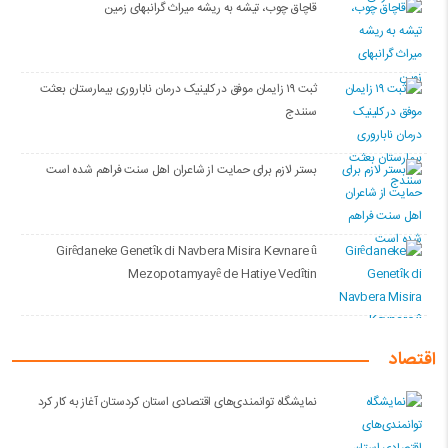
قاچاق چوب، تیشه به ریشه میراث گرانبهای زمین
ثبت ۱۹ زایمان موفق در کلینیک درمان ناباروری بیمارستان بعثت
سنندج
بستر لازم برای حمایت از شاعران اهل سنت فراهم شده است
Girêdaneke Genetîk di Navbera Misira Kevnare û
Mezopotamyayê de Hatiye Vedîtin
اقتصاد
نمایشگاه توانمندی‌های اقتصادی استان کردستان آغاز به کار کرد