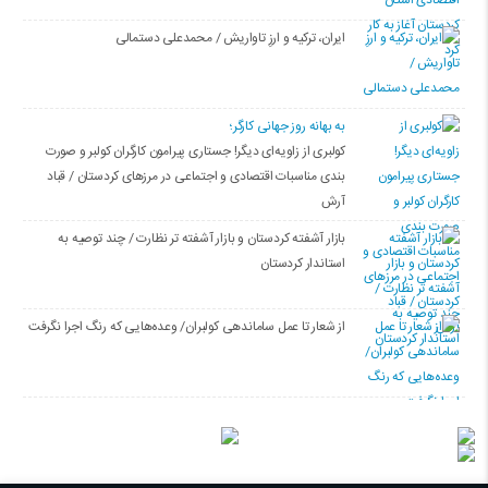
ایران، ترکیه و ارزِ تاواریش / محمدعلی دستمالی
به بهانه روز جهانی کارگر؛
کولبری از زاویه‌ای دیگر! جستاری پیرامون کارگران کولبر و صورت
بندی مناسبات اقتصادی و اجتماعی در مرزهای کردستان / قباد
آرش
بازار آشفته کردستان و بازار آشفته­ تر نظارت / چند توصیه به
استاندار کردستان
از شعار تا عمل ساماندهی کولبران/ وعده‌هایی که رنگ اجرا نگرفت