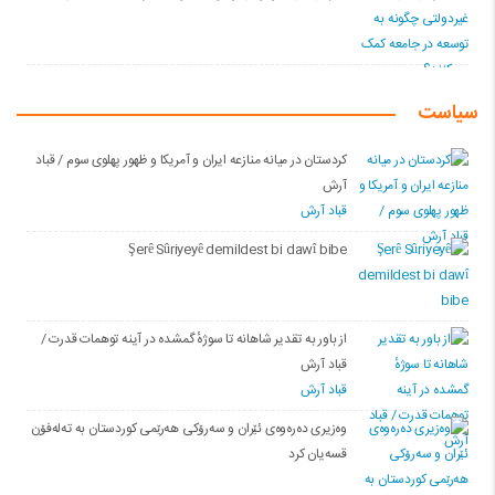
سیاست
کردستان در میانه منازعە ایران و آمریکا و ظهور پهلوی سوم / قباد
آرش
قباد آرش
Şerê Sûriyeyê demildest bi dawî bibe
از باور بە تقدیر شاهانه تا سوژهٔ گمشده در آینه توهمات قدرت /
قباد آرش
قباد آرش
وەزیری دەرەوەی ئێران و سەرۆکی هەرێمی کوردستان بە تەلەفۆن
قسەیان کرد