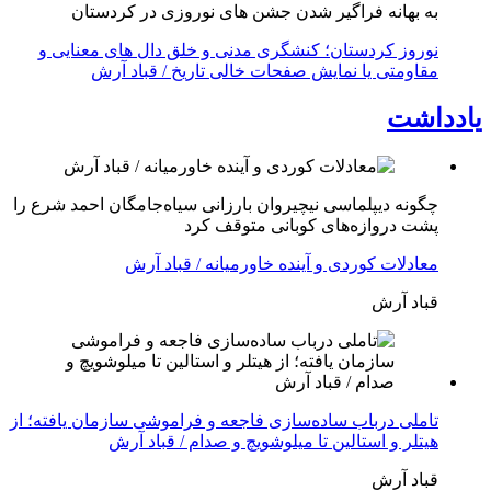
به بهانه فراگیر شدن جشن های نوروزی در کردستان
نوروز کردستان؛ کنشگری مدنی و خلق دال های معنایی و
مقاومتی یا نمایش صفحات خالی تاریخ / قباد آرش
یادداشت
چگونه دیپلماسی نیچیروان بارزانی سیاەجامگان احمد شرع را
پشت دروازەهای کوبانی متوقف کرد
معادلات کوردی و آینده خاورمیانه / قباد آرش
قباد آرش
تاملی درباب سادەسازی فاجعە و فراموشی سازمان یافتە؛ از
هیتلر و استالین تا میلوشویچ و صدام / قباد آرش
قباد آرش