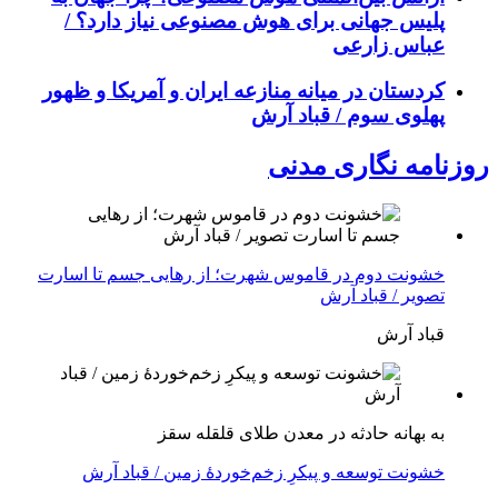
پلیس جهانی برای هوش مصنوعی نیاز دارد؟ /
عباس زارعی
کردستان در میانه منازعە ایران و آمریکا و ظهور
پهلوی سوم / قباد آرش
روزنامه نگاری مدنی
خشونت دوم در قاموس شهرت؛ از رهایی جسم تا اسارت
تصویر / قباد آرش
قباد آرش
بە بهانه حادثە در معدن طلای قلقله سقز
خشونت توسعه و پیکرِ زخم‌خوردهٔ زمین / قباد آرش