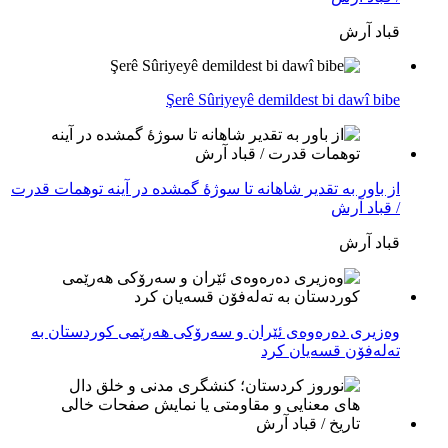
قباد آرش
Şerê Sûriyeyê demildest bi dawî bibe
از باور بە تقدیر شاهانه تا سوژهٔ گمشده در آینه توهمات قدرت
/ قباد آرش
قباد آرش
وەزیری دەرەوەی ئێران و سەرۆکی هەرێمی کوردستان بە
تەلەفۆن قسەیان کرد