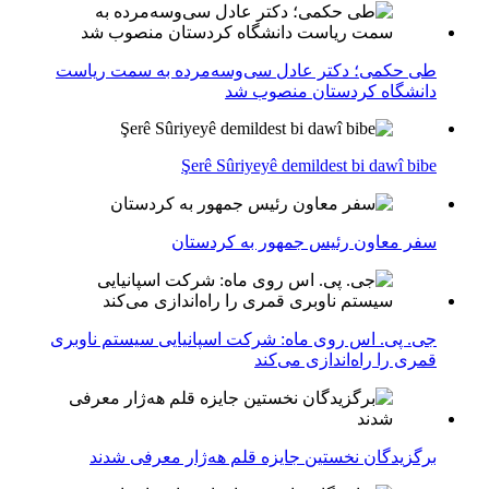
طی حکمی؛ دکتر عادل سی‌وسه‌مرده به سمت ریاست
دانشگاه کردستان منصوب شد
Şerê Sûriyeyê demildest bi dawî bibe
سفر معاون رئیس جمهور به کردستان
جی. پی. اس روی ماه: شرکت اسپانیایی سیستم ناوبری
قمری را راه‌اندازی می‌کند
برگزیدگان نخستین جایزه قلم هه‌ژار معرفی شدند