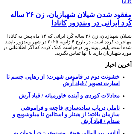
مفقود شدن شیلان شهبازیان، زن ۲۶ ساله
کُرد ایرانی در ویندزور کانادا
شیلان شهبازیان، زن ۲۶ ساله کُرد ایرانی که ۱۴ ماه پیش به کانادا
مهاجرت کرده است، در تاریخ ۴ ژانویه ۲۰۲۵ در شهر ویندزور ناپدید
شده است. پلیس ویندزور درخواست کمک کرده که اگر اطلاعاتی در
مورد شهبازیان دارید با آنها تماس بگیرید.
آخرین اخبار
خشونت دوم در قاموس شهرت؛ از رهایی جسم تا
اسارت تصویر / قباد آرش
معادلات کوردی و آینده خاورمیانه / قباد آرش
تاملی درباب سادەسازی فاجعە و فراموشی
سازمان یافتە؛ از هیتلر و استالین تا میلوشویچ و
صدام / قباد آرش
آژانس بین‌المللی هوش مصنوعی: چرا جهان به