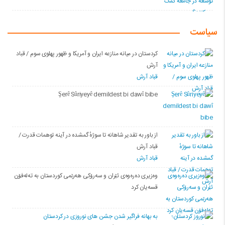
سیاست
کردستان در میانه منازعە ایران و آمریکا و ظهور پهلوی سوم / قباد
آرش
قباد آرش
Şerê Sûriyeyê demildest bi dawî bibe
از باور بە تقدیر شاهانه تا سوژهٔ گمشده در آینه توهمات قدرت /
قباد آرش
قباد آرش
وەزیری دەرەوەی ئێران و سەرۆکی هەرێمی کوردستان بە تەلەفۆن
قسەیان کرد
به بهانه فراگیر شدن جشن های نوروزی در کردستان