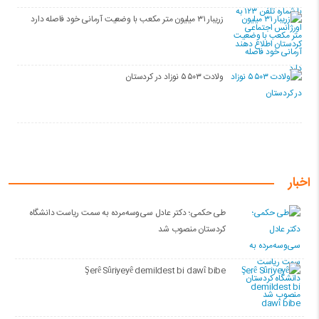
زریبار ۳۱ میلیون متر مکعب با وضعیت آرمانی خود فاصله دارد
ولادت ۵۵۰۳ نوزاد در کردستان
اخبار
طی حکمی؛ دکتر عادل سی‌وسه‌مرده به سمت ریاست دانشگاه
کردستان منصوب شد
Şerê Sûriyeyê demildest bi dawî bibe