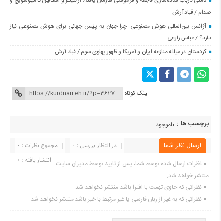
تاملی درباب سادەسازی فاجعە و فراموشی سازمان یافتە؛ از هیتلر و استالین تا میلوشویچ و
صدام / قباد آرش
آژانس بین‌المللی هوش مصنوعی: چرا جهان به پلیس جهانی برای هوش مصنوعی نیاز
دارد؟ / عباس زارعی
کردستان در میانه منازعە ایران و آمریکا و ظهور پهلوی سوم / قباد آرش
لینک کوتاه
برچسب ها :
ناموجود
ارسال نظر شما
در انتظار بررسی : 0
مجموع نظرات : 0
انتشار یافته : ۰
نظرات ارسال شده توسط شما، پس از تایید توسط مدیران سایت
منتشر خواهد شد.
نظراتی که حاوی تهمت یا افترا باشد منتشر نخواهد شد.
نظراتی که به غیر از زبان فارسی یا غیر مرتبط با خبر باشد منتشر نخواهد شد.