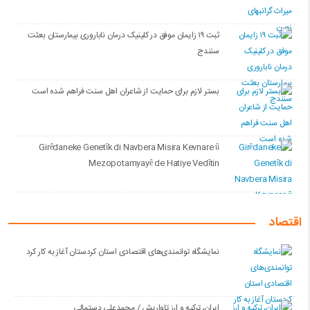
ثبت ۱۹ زایمان موفق در کلینیک درمان ناباروری بیمارستان بعثت
سنندج
بستر لازم برای حمایت از شاعران اهل سنت فراهم شده است
Girêdaneke Genetîk di Navbera Misira Kevnare û
Mezopotamyayê de Hatiye Vedîtin
اقتصاد
نمایشگاه توانمندی‌های اقتصادی استان کردستان آغاز به کار کرد
ایران، ترکیه و ارزِ تاواریش / محمدعلی دستمالی