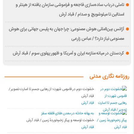
تاملی درباب سادەسازی فاجعە و فراموشی سازمان یافتە؛ از هیتلر و
استالین تا میلوشویچ و صدام / قباد آرش
آژانس بین‌المللی هوش مصنوعی: چرا جهان به پلیس جهانی برای هوش
مصنوعی نیاز دارد؟ / عباس زارعی
کردستان در میانه منازعە ایران و آمریکا و ظهور پهلوی سوم / قباد آرش
روزنامه نگاری مدنی
خشونت دوم در قاموس شهرت؛ از رهایی جسم تا اسارت تصویر /
قباد آرش
قباد آرش
بە بهانه حادثە در معدن طلای قلقله سقز
خشونت توسعه و پیکرِ زخم‌خوردهٔ زمین / قباد آرش
قباد آرش