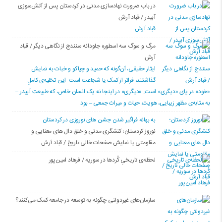
در باب ضرورت نهادسازی مدنی در کردستان پس از آتش‌سوزی
آبیدر / قباد آرش
قباد آرش
مرگ و سوگ سه اسطوره جاودانه سنندج از نگاهی دیگر / قباد
آرش
ایثار حقیقی، آن‌گونه که حمید و چیاکو و خبات به نمایش
گذاشتند، فراتر از کمک یا شجاعت است. این تخلیه‌ی کاملِ
«خود» در پای «دیگری» است. «دیگری» در اینجا نه یک انسان خاص، که طبیعتِ آبیدر –
به مثابه‌ی مظهر زیبایی، هویت، حیات و میراث جمعی – بود.
به بهانه فراگیر شدن جشن های نوروزی در کردستان
نوروز کردستان؛ کنشگری مدنی و خلق دال های معنایی و
مقاومتی یا نمایش صفحات خالی تاریخ / قباد آرش
لحظه‌ی تاریخیِ کُردها در سوریه / فرهاد امین‌پور
سازمان‌های غیردولتی چگونه به توسعه در جامعه کمک می‌کنند؟