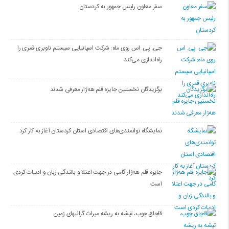
سفر معاون رئیس جمهور به کردستان
جی. پی. اس روی ماه: شرکت اسپانیایی سیستم ناوبری قمری را
راه‌اندازی می‌کند
برگزیدگان نخستین جایزه قلم هه‌ژار معرفی شدند
نمایشگاه توانمندی‌های اقتصادی استان کردستان آغاز به کار کرد
جایزه قلم هه‌ژار گامی در جهت اعتلا و بالندگی زبان و ادبیات کردی
است
قاچاق چوب، تیشه به ریشه میراث گرانبهای زمین