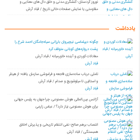
نوروز کردستان؛ کنشگری مدنی و خلق دال های معنایی و
مقاومتی یا نمایش صفحات خالی تاریخ / قباد آرش
یادداشت
چگونه دیپلماسی نیچیروان بارزانی سیاەجامگان احمد شرع را
پشت دروازەهای کوبانی متوقف کرد
معادلات کوردی و آینده خاورمیانه / قباد آرش
قباد آرش
تاملی درباب سادەسازی فاجعە و فراموشی سازمان یافتە؛ از هیتلر
و استالین تا میلوشویچ و صدام / قباد آرش
قباد آرش
آژانس بین‌المللی هوش مصنوعی: چرا جهان به پلیس جهانی
برای هوش مصنوعی نیاز دارد؟ / عباس زارعی
انتصاب برهم صالح؛ نفی انتقام تاریخی و پذیرش اخلاق
همبستگی / قباد آرش
قباد آرش