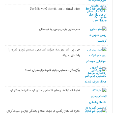
Şerê Sûriyeyê demildest bi dawî bibe
سفر معاون رئیس جمهور به کردستان
جی. پی. اس روی ماه: شرکت اسپانیایی سیستم ناوبری قمری را
راه‌اندازی می‌کند
برگزیدگان نخستین جایزه قلم هه‌ژار معرفی شدند
نمایشگاه توانمندی‌های اقتصادی استان کردستان آغاز به کار کرد
جایزه قلم هه‌ژار گامی در جهت اعتلا و بالندگی زبان و ادبیات کردی