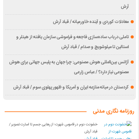
آرش
معادلات کوردی و آینده خاورمیانه / قباد آرش
تاملی درباب سادەسازی فاجعە و فراموشی سازمان یافتە؛ از هیتلر و
استالین تا میلوشویچ و صدام / قباد آرش
آژانس بین‌المللی هوش مصنوعی: چرا جهان به پلیس جهانی برای هوش
مصنوعی نیاز دارد؟ / عباس زارعی
کردستان در میانه منازعە ایران و آمریکا و ظهور پهلوی سوم / قباد آرش
روزنامه نگاری مدنی
خشونت دوم در قاموس شهرت؛ از رهایی جسم تا اسارت تصویر /
قباد آرش
قباد آرش