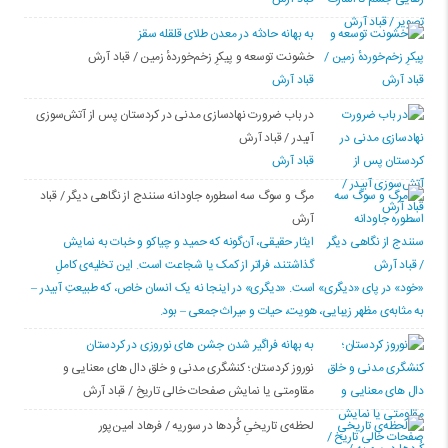
بە بهانه حادثە در معدن طلای قلقله سقز
خشونت توسعه و پیکرِ زخم‌خوردهٔ زمین / قباد آرش
قباد آرش
در باب ضرورت نهادسازی مدنی در کردستان پس از آتش‌سوزی
آبیدر / قباد آرش
قباد آرش
مرگ و سوگ سه اسطوره جاودانه سنندج از نگاهی دیگر / قباد
آرش
ایثار حقیقی، آن‌گونه که حمید و چیاکو و خبات به نمایش
گذاشتند، فراتر از کمک یا شجاعت است. این تخلیه‌ی کاملِ
«خود» در پای «دیگری» است. «دیگری» در اینجا نه یک انسان خاص، که طبیعتِ آبیدر –
به مثابه‌ی مظهر زیبایی، هویت، حیات و میراث جمعی – بود.
به بهانه فراگیر شدن جشن های نوروزی در کردستان
نوروز کردستان؛ کنشگری مدنی و خلق دال های معنایی و
مقاومتی یا نمایش صفحات خالی تاریخ / قباد آرش
لحظه‌ی تاریخیِ کُردها در سوریه / فرهاد امین‌پور