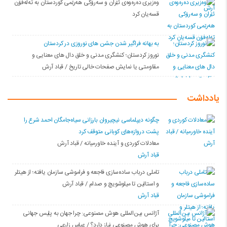
وەزیری دەرەوەی ئێران و سەرۆکی هەرێمی کوردستان بە تەلەفۆن
قسەیان کرد
به بهانه فراگیر شدن جشن های نوروزی در کردستان
نوروز کردستان؛ کنشگری مدنی و خلق دال های معنایی و
مقاومتی یا نمایش صفحات خالی تاریخ / قباد آرش
یادداشت
چگونه دیپلماسی نیچیروان بارزانی سیاەجامگان احمد شرع را
پشت دروازەهای کوبانی متوقف کرد
معادلات کوردی و آینده خاورمیانه / قباد آرش
قباد آرش
تاملی درباب سادەسازی فاجعە و فراموشی سازمان یافتە؛ از هیتلر
و استالین تا میلوشویچ و صدام / قباد آرش
قباد آرش
آژانس بین‌المللی هوش مصنوعی: چرا جهان به پلیس جهانی
برای هوش مصنوعی نیاز دارد؟ / عباس زارعی