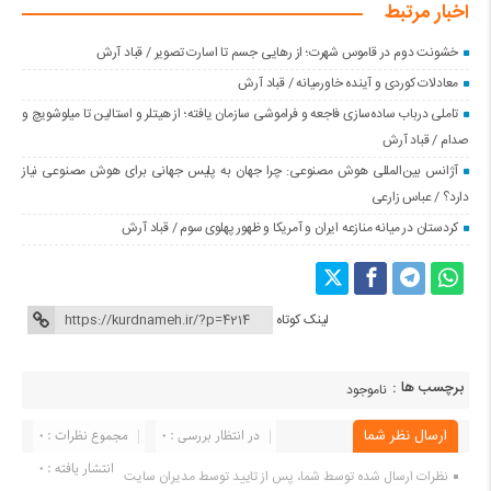
اخبار مرتبط
خشونت دوم در قاموس شهرت؛ از رهایی جسم تا اسارت تصویر / قباد آرش
معادلات کوردی و آینده خاورمیانه / قباد آرش
تاملی درباب سادەسازی فاجعە و فراموشی سازمان یافتە؛ از هیتلر و استالین تا میلوشویچ و
صدام / قباد آرش
آژانس بین‌المللی هوش مصنوعی: چرا جهان به پلیس جهانی برای هوش مصنوعی نیاز
دارد؟ / عباس زارعی
کردستان در میانه منازعە ایران و آمریکا و ظهور پهلوی سوم / قباد آرش
لینک کوتاه
برچسب ها :
ناموجود
ارسال نظر شما
در انتظار بررسی : 0
مجموع نظرات : 0
انتشار یافته : ۰
نظرات ارسال شده توسط شما، پس از تایید توسط مدیران سایت