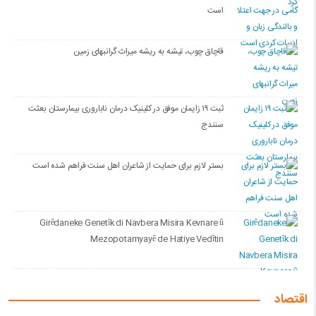
است
قاچاق چوب، تیشه به ریشه میراث گرانبهای زمین
ثبت ۱۹ زایمان موفق در کلینیک درمان ناباروری بیمارستان بعثت
سنندج
بستر لازم برای حمایت از شاعران اهل سنت فراهم شده است
Girêdaneke Genetîk di Navbera Misira Kevnare û
Mezopotamyayê de Hatiye Vedîtin
اقتصاد