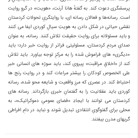
پرسشگری دعوت کند. به گفتهٔ هانا آرنت، «هویت» در گروِ روایت
است. رسانەها و فعالان رسانه ای، با روایتگریِ تحولاتِ کردستان
نقشی حیاتی در شکل دادن به هویتِ سیالِ کوردی ایفا می کنند
و باید مسئولانه برای روایت حقیقت تلاش کنند. رسانه، به عنوان
صدایِ مردمِ کردستان، مسئولیتی فراتر از روایت خبر دارد؛ باید
«دیگری» های فراموش شده را به مرکزِ توجه بیاورد. باید تلاش
کند از «اخلاقِ مراقبت» پیروی کند، باید سوژه های انسانی خبر
علی الخصوص کودکان را بیشتر مراعات کند و در روایت رنج ها
احتیاط کند. در عصری که مرزِ واقعیت و شایعه محو شده، رسانه
کوردی باید عقلانیت را به گفتمانِ خبری بازگرداند. رسانه های
کردستان می توانند با ایجادِ «فضای عمومیِ دموکراتیک»، به
محلی برای گفتوگویِ انتقادی تبدیل شوند و نباید در دامِ افراطی
گریهای مدرن بیفتند.