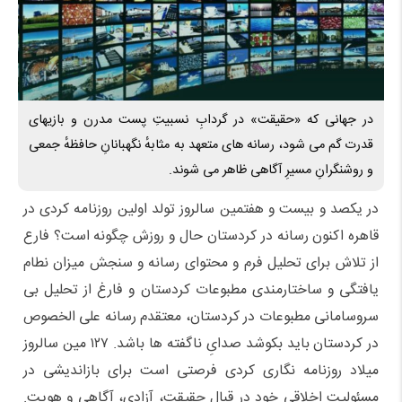
در جهانی که «حقیقت» در گردابِ نسبیتِ پست مدرن و بازیهای
قدرت گم می شود، رسانه های متعهد به مثابهٔ نگهبانانِ حافظهٔ جمعی
و روشنگرانِ مسیرِ آگاهی ظاهر می شوند.
در یکصد و بیست و هفتمین سالروز تولد اولین روزنامه کردی در
قاهره اکنون رسانه در کردستان حال و روزش چگونه است؟ فارع
از تلاش برای تحلیل فرم و محتوای رسانه و سنجش میزان نطام
یافتگی و ساختارمندی مطبوعات کردستان و فارغ از تحلیل بی
سروسامانی مطبوعات در کردستان، معتقدم رسانه علی الخصوص
در کردستان باید بکوشد صدایِ ناگفته ها باشد. ۱۲۷ مین سالروز
میلاد روزنامه نگاری کردی فرصتی است برای بازاندیشی در
مسئولیت اخلاقیِ خود در قبال حقیقت، آزادی، آگاهی و هویت.