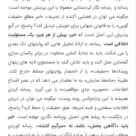
رسانه و رسانه نگار کردستانی معمولا با این پرسش مواجه است:
چگونه می توان در فضایی آکنده از تحریف، «امر مطلقِ حقیقت
گویی» را به قانونی جهانی برای خویش تبدیل کند؟ پاسخ، در گروِ
پذیرشِ این اصل است که
خبر، پیش از هر چیز، یک مسئولیتِ
اخلاقی است
. رسانه، با ارائهٔ تحلیل هایی که روایتهای تک بعدی
را می شکند، باید به مثابهٔ کنشی متفاوت در برابرِ یکسان سازیِ
گفتمانی عمل کنند و باید تلاش کنند با جستجوی لایه های پنهانِ
رویدادها «حقیقت» را از انحصارِ روایتهای مسلط خارج کنند.
نظریهٔ «جامعهٔ نمایش» به ما هشدار می دهد که در عصرِ اشباعِ
اطلاعات، «تصویر» جایِ «واقعیت» را می گیرد. رسانە کردی
همیشه با این پارادوکس روبه روست: چگونه می توان در دریایِ
اطلاعاتِ سطحی و شبه خبرها، عمقِ حقیقت را حفظ کرد؟ پاسخ،
در بازگشت به ریشه هایِ اصیل روزنامه نگاری نهفته است:
خبر
باید «آگاهی بخش» باشد، نه «سرگرم کننده»
. رسانه کوردی
موظف است با پرهیز از ساده انگاری، مخاطب را به اندیشیدنِ و