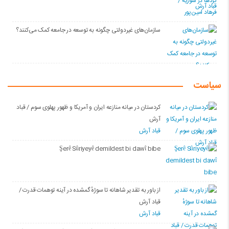
سازمان‌های غیردولتی چگونه به توسعه در جامعه کمک می‌کنند؟
سیاست
کردستان در میانه منازعە ایران و آمریکا و ظهور پهلوی سوم / قباد
آرش
قباد آرش
Şerê Sûriyeyê demildest bi dawî bibe
از باور بە تقدیر شاهانه تا سوژهٔ گمشده در آینه توهمات قدرت /
قباد آرش
قباد آرش