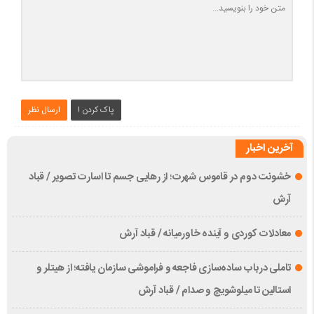
پاک کردن !
ارسال نظر
آخرین اخبار
خشونت دوم در قاموس شهرت؛ از رهایی جسم تا اسارت تصویر / قباد
آرش
معادلات کوردی و آینده خاورمیانه / قباد آرش
تاملی درباب سادەسازی فاجعە و فراموشی سازمان یافتە؛ از هیتلر و
استالین تا میلوشویچ و صدام / قباد آرش