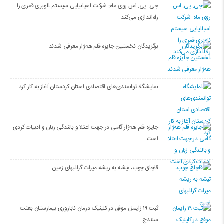
جی. پی. اس روی ماه: شرکت اسپانیایی سیستم ناوبری قمری را
راه‌اندازی می‌کند
برگزیدگان نخستین جایزه قلم هه‌ژار معرفی شدند
نمایشگاه توانمندی‌های اقتصادی استان کردستان آغاز به کار کرد
جایزه قلم هه‌ژار گامی در جهت اعتلا و بالندگی زبان و ادبیات کردی
است
قاچاق چوب، تیشه به ریشه میراث گرانبهای زمین
ثبت ۱۹ زایمان موفق در کلینیک درمان ناباروری بیمارستان بعثت
سنندج