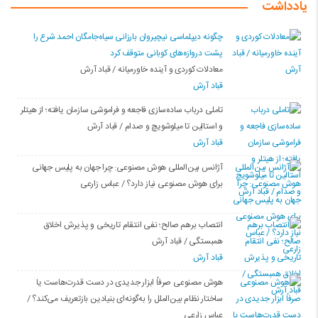
یادداشت
چگونه دیپلماسی نیچیروان بارزانی سیاەجامگان احمد شرع را
پشت دروازەهای کوبانی متوقف کرد
معادلات کوردی و آینده خاورمیانه / قباد آرش
قباد آرش
تاملی درباب سادەسازی فاجعە و فراموشی سازمان یافتە؛ از هیتلر
و استالین تا میلوشویچ و صدام / قباد آرش
قباد آرش
آژانس بین‌المللی هوش مصنوعی: چرا جهان به پلیس جهانی
برای هوش مصنوعی نیاز دارد؟ / عباس زارعی
انتصاب برهم صالح؛ نفی انتقام تاریخی و پذیرش اخلاق
همبستگی / قباد آرش
قباد آرش
هوش مصنوعی صرفاً ابزار جدیدی در دست قدرت‌هاست یا
ساختار نظام بین‌الملل را به‌گونه‌ای بنیادین بازتعریف می‌کند؟ /
عباس زارعی