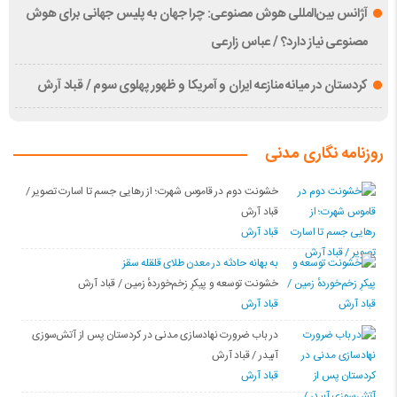
آژانس بین‌المللی هوش مصنوعی: چرا جهان به پلیس جهانی برای هوش
مصنوعی نیاز دارد؟ / عباس زارعی
کردستان در میانه منازعە ایران و آمریکا و ظهور پهلوی سوم / قباد آرش
روزنامه نگاری مدنی
خشونت دوم در قاموس شهرت؛ از رهایی جسم تا اسارت تصویر /
قباد آرش
قباد آرش
بە بهانه حادثە در معدن طلای قلقله سقز
خشونت توسعه و پیکرِ زخم‌خوردهٔ زمین / قباد آرش
قباد آرش
در باب ضرورت نهادسازی مدنی در کردستان پس از آتش‌سوزی
آبیدر / قباد آرش
قباد آرش