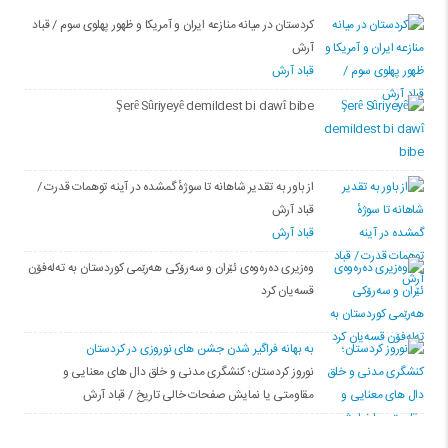
کردستان در میانه منازعە ایران و آمریکا و ظهور پهلوی سوم / قباد
آرش
قباد آرش
Şerê Sûriyeyê demildest bi dawî bibe
از باور بە تقدیر شاهانه تا سوژهٔ گمشده در آینه توهمات قدرت /
قباد آرش
قباد آرش
وەزیری دەرەوەی ئێران و سەرۆکی هەرێمی کوردستان بە تەلەفۆن
قسەیان کرد
به بهانه فراگیر شدن جشن های نوروزی در کردستان
نوروز کردستان؛ کنشگری مدنی و خلق دال های معنایی و
مقاومتی یا نمایش صفحات خالی تاریخ / قباد آرش