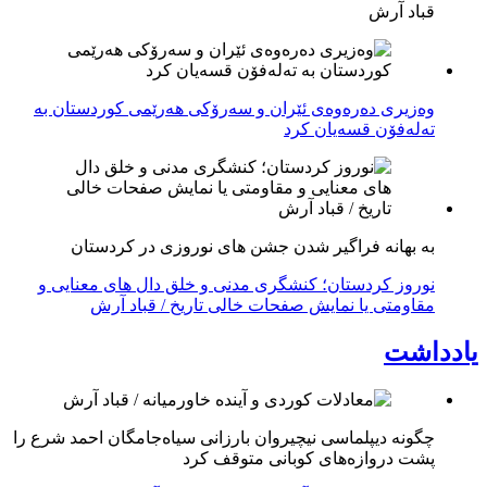
قباد آرش
وەزیری دەرەوەی ئێران و سەرۆکی هەرێمی کوردستان بە
تەلەفۆن قسەیان کرد
به بهانه فراگیر شدن جشن های نوروزی در کردستان
نوروز کردستان؛ کنشگری مدنی و خلق دال های معنایی و
مقاومتی یا نمایش صفحات خالی تاریخ / قباد آرش
یادداشت
چگونه دیپلماسی نیچیروان بارزانی سیاەجامگان احمد شرع را
پشت دروازەهای کوبانی متوقف کرد