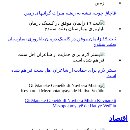
قاچاق چوب، تیشه به ریشه میراث گرانبهای زمین
ثبت ۱۹ زایمان موفق در کلینیک درمان ناباروری بیمارستان
بعثت سنندج
بستر لازم برای حمایت از شاعران اهل سنت فراهم شده
است
Girêdaneke Genetîk di Navbera Misira Kevnare û
Mezopotamyayê de Hatiye Vedîtin
اقتصاد