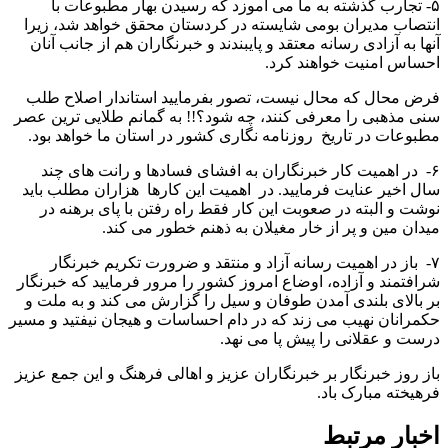
۵- تجارب گذشته به ما می آموزد که رسیدن بهار مطبوعات با
انتصاب مدیران بومی شایسته در کردستان محقق خواهد شد، زیرا
آنها به آزادی رسانه معتقد و پایبندند و خبرنگاران هم از جانب آنان
احساس امنیت خواهند کرد.
فرض محال که محال نیست، تصور بفرمایید استاندار اصلاح طلب
سنی مذهبی را معرفی کنند، چه شود؟!! به گمانم طلایی ترین عصر
مطبوعات در تاریخ روزنامه نگاری کشور در استان ما خواهد بود.
۶- در اهمیت کار خبرنگاران به افشای فسادها و رانت های چند
سال اخیر عنایت فرمایید. در اهمیت این کارها هزاران مطلب باید
نوشت و البته در صعوبت این کار فقط راه رفتن با پای برهنه در
میدان مین و پر از خار مغیلان به ذهنم خطور می کند.
۷- باز در اهمیت رسانه آزاد و منتقد و ضرورت تکریم خبرنگار
شرافتمند و آزاده، اوضاع امروز کشور را مرور فرمایید که خبرنگار
بر بالای بلندی آمدن طوفان و سیل را گزارش می کند و به ملت و
حکمرانان نهیب می زند که در دام احساسات و هیجان نیفتید و مسیر
درست و عقلانی را پیش پا می نهد.
باز روز خبرنگار بر خبرنگاران عزیز و اهالی فرهنگ و این جمع عزیز
فرهیخته مبارک باد.
اخبار مرتبط