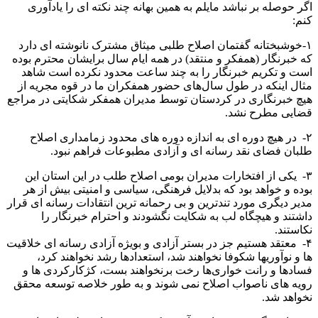
اگر حوصله بر نباشد مایلم به همین بهانه چند نکته ای را یادآوری
کنم:
۱-خوشبختانه گفتمان اصلاح طلبی میثاق مشترک نانوشته ای دارد
که خبرنگار (همفکر و منتقد) در همه ایام سال برایشان محترم بوده
است و تکریم خبرنگار را به چند ساعت محدود نکرده است شاهد
مثال اینکه در طول سال‌های حضور همفکران ما در قوه مجریه از
هیچ خبرنگاری در کردستان توسط مدیران همفکر شکایتی در مراجع
قضایی مطرح نشد.
۲- در هیچ دوره ای به اندازه دوره های محدود زمامداری اصلاح
طلبان فضای نقد رسانه ای و آزادی مطبوعات فراهم نبود.
۳- یکی از افتخارات مدیران بومی اصلاح طلب در این استان این
بوده و خواهد بود که بدلایل فرهنگی، سیاسی و امنیتی بیش از هر
مدیر دیگری مورد تندترین و بی رحمانه ترین انتقادات رسانه ای قرار
داشتند و هیچگاه لب به شکایت نگشودند و احترام خبرنگار را
نکاستند.
۴- معتقد هستیم جز در بستر آزادی و بویژه آزادی رسانه ای خلاقیت
ها و نوآوریها شکوفا نخواهند شد، استعدادها رشد نخواهند کرد،
فسادها و رانت خواری‌ها رخت برنخواهند بست، کژکارکردی ها و
رویه های ناصواب اصلاح نمی شوند و به طور خلاصه توسعه محقق
نخواهد شد.