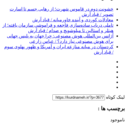
خشونت دوم در قاموس شهرت؛ از رهایی جسم تا اسارت
تصویر / قباد آرش
معادلات کوردی و آینده خاورمیانه / قباد آرش
تاملی درباب سادەسازی فاجعە و فراموشی سازمان یافتە؛ از
هیتلر و استالین تا میلوشویچ و صدام / قباد آرش
آژانس بین‌المللی هوش مصنوعی: چرا جهان به پلیس جهانی
برای هوش مصنوعی نیاز دارد؟ / عباس زارعی
کردستان در میانه منازعە ایران و آمریکا و ظهور پهلوی سوم
/ قباد آرش
لینک کوتاه
برچسب ها :
ناموجود