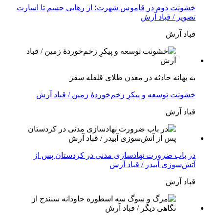
خشونت دوم در قاموس شهرت؛ از رهایی جسم تا اسارت
تصویر / قباد آرش
قباد آرش
بە بهانه حادثە در معدن طلای قلقله سقز
خشونت توسعه و پیکرِ زخم‌خوردهٔ زمین / قباد آرش
قباد آرش
در باب ضرورت نهادسازی مدنی در کردستان پس از
آتش‌سوزی آبیدر / قباد آرش
قباد آرش