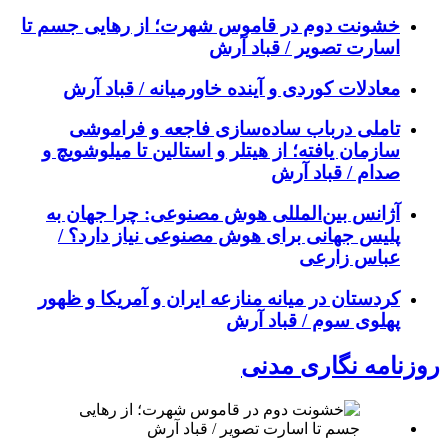
خشونت دوم در قاموس شهرت؛ از رهایی جسم تا
اسارت تصویر / قباد آرش
معادلات کوردی و آینده خاورمیانه / قباد آرش
تاملی درباب سادەسازی فاجعە و فراموشی
سازمان یافتە؛ از هیتلر و استالین تا میلوشویچ و
صدام / قباد آرش
آژانس بین‌المللی هوش مصنوعی: چرا جهان به
پلیس جهانی برای هوش مصنوعی نیاز دارد؟ /
عباس زارعی
کردستان در میانه منازعە ایران و آمریکا و ظهور
پهلوی سوم / قباد آرش
روزنامه نگاری مدنی