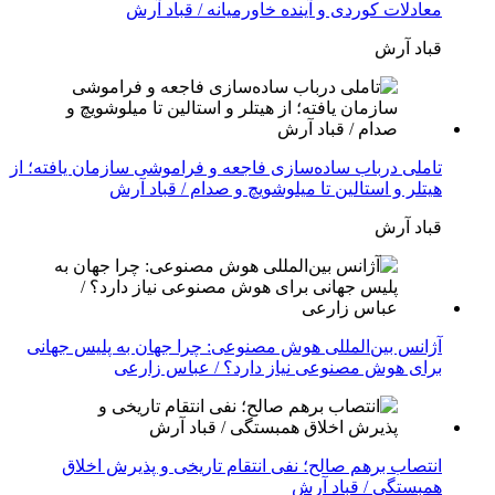
معادلات کوردی و آینده خاورمیانه / قباد آرش
قباد آرش
تاملی درباب سادەسازی فاجعە و فراموشی سازمان یافتە؛ از
هیتلر و استالین تا میلوشویچ و صدام / قباد آرش
قباد آرش
آژانس بین‌المللی هوش مصنوعی: چرا جهان به پلیس جهانی
برای هوش مصنوعی نیاز دارد؟ / عباس زارعی
انتصاب برهم صالح؛ نفی انتقام تاریخی و پذیرش اخلاق
همبستگی / قباد آرش