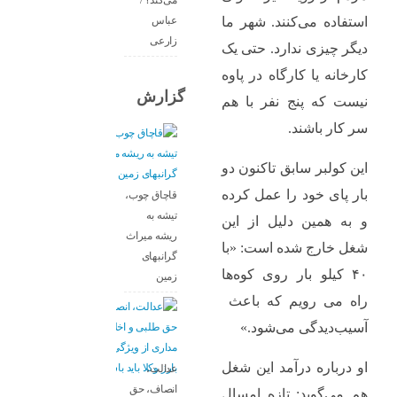
می‌کند؟ /
عباس
استفاده می‌کنند. شهر ما
زارعی
دیگر چیزی ندارد. حتی یک
کارخانه یا کارگاه در پاوه
گزارش
نیست که پنج نفر با هم
سر کار باشند.
این کولبر سابق تاکنون دو
بار پای خود را عمل کرده
قاچاق چوب،
تیشه به
و به همین دلیل از این
ریشه میراث
شغل خارج شده است: «با
گرانبهای
۴۰ کیلو بار روی کوه‌ها
زمین
راه می رویم که باعث
آسیب‌دیدگی می‌شود.»
او درباره درآمد این شغل
عدالت،
انصاف، حق
هم می‌گوید: تازه امسال