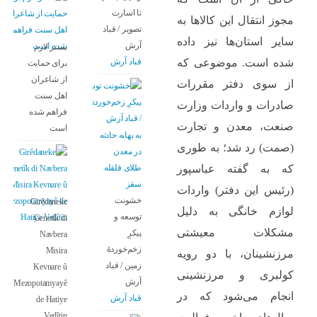
تا اسارت
مجوز انتقال این کالاها به
تصویر / قباد
سایر استان‌ها نیز داده
آرش
بستر لازم
قباد آرش
شده است. موضوعی که
برای حمایت
از شاعران
از سوی دفتر مقررات
اهل سنت
صادرات و واردات وزارت
فراهم شده
صنعت، معدن و تجارت
است
بە بهانه حادثە
(صمت) رد شد؛ به طوری
در معدن
طلای قلقله
که به گفته عباسپور
سقز
(رئیس این دفتر) واردات
خشونت
Girêdaneke
لوازم خانگی به دلیل
توسعه و
Genetîk di
مشکلات معیشتی
پیکرِ
Navbera
زخم‌خوردهٔ
Misira
مرزنشینان، با دو رویه
زمین / قباد
Kevnare û
کولبری و مرزنشینی
آرش
Mezopotamyayê
انجام می‌شود که در
قباد آرش
de Hatiye
Vedîtin