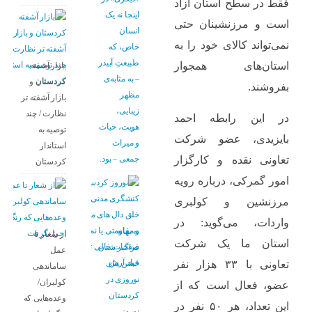
فقط در سطح استان آزاد
اینجا نه یک
است و مرزنشینان حتی
انسان
نمی‌تواند کالای خود را به
خاص، که
طبیعتِ آبیدر
استان‌های همجوار
بازار آشفته
– به مثابه‌ی
کردستان و
بفروشند.
مظهر
بازار آشفته­ تر
زیبایی،
نظارت / چند
در این رابطه احمد
هویت، حیات
توصیه به
بایزیدی، عضو شرکت
و میراث
استاندار
جمعی – بود.
تعاونی نقده و کارگزار
کردستان
امور گمرکی، درباره رویه
مرزنشین و کولبری
واردات، می‌گوید: در
به بهانه
از شعار تا
استان ما یک شرکت
فراگیر شدن
عمل
جشن های
تعاونی با ۳۳ هزار نفر
ساماندهی
نوروزی در
کولبران/
عضو، فعال است که از
کردستان
وعده‌هایی که
این تعداد، هر ۵۰ نفر در
نوروز