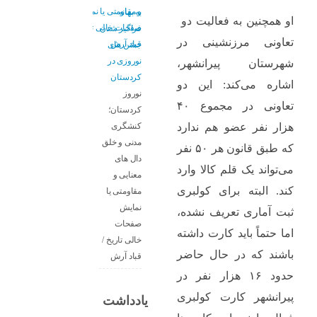
به بهانه
او همچنین به فعالیت دو
فراگیر شدن
تعاونی مرزنشینی در
جشن های
نوروزی در
شهرستان پیرانشهر،
کردستان
اشاره می‌کند: این دو
نوروز
تعاونی در مجموع ۴۰
کردستان؛
کنشگری
هزار نفر عضو هم ندارد
مدنی و خلق
که طبق قانون هر ۵۰ نفر
دال های
می‌تواند یک قلم کالا وارد
معنایی و
کند. البته برای کولبری
مقاومتی یا
نمایش
ثبت آماری تعریف نشده،
صفحات
اما حتماً باید کارت داشته
خالی تاریخ /
باشند که در حال حاضر
قباد آرش
حدود ۱۶ هزار نفر در
پیرانشهر کارت کولبری
یادداشت