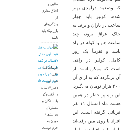
طلبی و
که وضعیت درآمدی بهتر
اخلاق مداری
شده، کولبر باید چهار
از
ویژگی‌های
ساعت در باران و برف به
بارز وکلا باید
خاک عراق برود، چند
باشد
ساعت هم با کوله در راه
باشد و تقریباً یک روز
کامل، کولبر در راهی
جزئیات قتل
است که ممکن است از
کانی
آن برنگردد که به ازای آن
عبداللهی
۴۰۰ هزار تومان می‌گیرد.
دختر ۱۷ساله
در گفت‌وگو
این راه پر خطر در همین
با بستگان و
هشت ماه امسال ۱۱ نفر
مسئولان
قربانی گرفته است. این
پیرانشهر/
افراد یا روی مین رفته‌اند
مردن به
جرم دوست
یا از کوه افتاده‌اند یا از