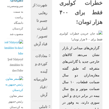
دکتر عادل
خطرات کولبری
شهرت؛ از
سی‌وسه‌مرده
فقط برای ۴۰۰
به سمت
رهایی
ریاست
جسم تا
هزار تومان!
دانشگاه
اسارت
کردستان
منصوب شد
تصویر /
قباد آرش
گزارش‌های میدانی از بازار
نشان می‌دهد کالاهای
معادلات
Şerê Sûriyeyê
خارجی جدید با گارانتی‌های
کوردی و
demildest bi
متفرقه که طبق گفته
dawî bibe
آینده
مغازه‌داران دو سال
خاورمیانه
ضمانت قطعات، ۱۰ سال
/ قباد
ضمانت موتور و پنج سال
آرش
بیمه در برابر دزدی و آتش
سفر معاون
رئیس جمهور
سوزی دارند، به وفور در
تاملی
به کردستان