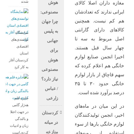
شدند
هوش
مغازه داران اصلا کالای
ایرانی ندارند که تعدادشان
مصنوعی:
هم کم نیست. همچنین
چرا جهان
کالاهای دارای گارانتی
به پلیس
نمایشگاه
اصل مربوط به سه تا
توانمندی‌های
جهانی
اقتصادی
چهار سال قبل هستند.
برای
استان
اخیرا انجمن صنایع لوازم
هوش
کردستان آغاز
خانگی هم اعلام کرده که
به کار کرد
مصنوعی
سهم قاچاق از بازار لوازم
نیاز دارد؟
خانگی حدود ۳۰ تا ۳۵
/ عباس
درصد برآورد شده است.
زارعی
جایزه قلم
هه‌ژار گامی
در این میان در ماه‌های
در جهت اعتلا
کردستان
اخیر، انجمن تولیدکنندگان
و بالندگی
در میانه
لوازم خانگی بارها از سوء
زبان و ادبیات
منازعە
کردی است
استفاده از رویه‌های