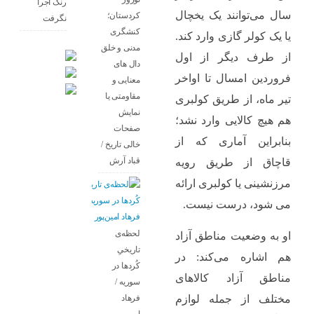
رنگ اجرا
سال می‌توانند یک یخچال
کردستان؛
نگرفت
کنشگری
یا یک کولر گازی وارد کند.
مدنی و خلق
از طرف دیگر از اول
دال های
فروردین امسال تا اواخر
معنایی و
مقاومتی یا
تیر ماه، از طریق کولبری
نمایش
هم هیچ کالایی وارد نشد؛
صفحات
بنابراین آماری که از
خالی تاریخ /
قباد آرش
قاچاق از طریق رویه
مرزنشینی یا کولبری ارائه
می شود، درست نیست.
لحظه‌ی
او به وضعیت مناطق آزاد
تاریخیِ
هم اشاره می‌کند: در
کُردها در
مناطق آزاد کالاهای
سوریه /
فرهاد
مختلف از جمله لوازم