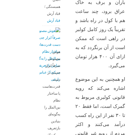
باران و برف به خاک
همبستگی /
عراق برود، چند ساعت
قباد آرش
هم با کول در راه باشد و
قباد آرش
تقریباً یک روز کامل کولبر
در راهی است که ممکن
است از آن برنگردد که به
هوش
ازای آن ۴۰۰ هزار تومان
مصنوعی
می‌گیرد.
صرفاً ابزار
جدیدی در
او همچنین به این موضوع
دست
قدرت‌هاست
اشاره می‌کند که رویه
یا ساختار
قانونی کولبری مربوط به
نظام
گمرک است، اما فقط ۲۰
بین‌الملل را
به‌گونه‌ای
تا ۳۰ نفر از این راه کسب
بنیادین
درآمد می‌کنند و اکثر
بازتعریف
مردم از رویه غیر قانونی