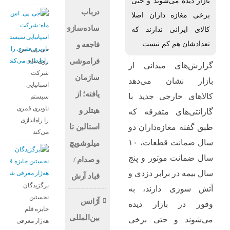
بازار دیده می‌شوند و حتی
درباب
برخی مغازه داران اصلا
سادەسازی
کالای ایرانی ندارند که
تعدادشان هم کم نیست.
فاجعە و
جی. پی. اس
فراموشی
روی ماه:
گزارش‌های میدانی از
شرکت
سازمان
بازار نشان می‌دهد
اسپانیایی
یافتە؛ از
کالاهای خارجی جدید با
سیستم
ناوبری قمری
هیتلر و
گارانتی‌های متفرقه که
را راه‌اندازی
استالین تا
طبق گفته مغازه‌داران دو
می‌کند
سال ضمانت قطعات، ۱۰
میلوشویچ
سال ضمانت موتور و پنج
و صدام /
سال بیمه در برابر دزدی و
قباد آرش
برگزیدگان
آتش سوزی دارند، به
نخستین
آژانس
وفور در بازار دیده
جایزه قلم
بین‌المللی
می‌شوند و حتی برخی
هه‌ژار معرفی