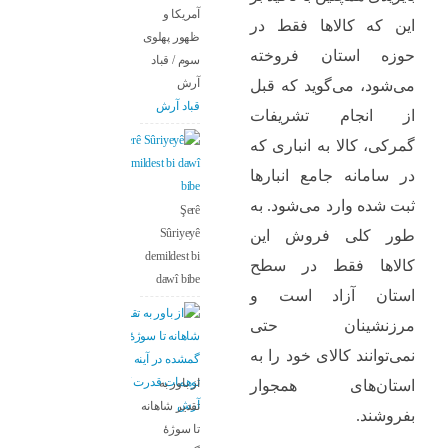
آمریکا و
این که کالاها فقط در
ظهور پهلوی
حوزه استان فروخته
سوم / قباد
آرش
می‌شود، می‌گوید که قبل
قباد آرش
از انجام تشریفات
گمرکی، کالا به انباری که
در سامانه جامع انبارها
ثبت شده وارد می‌شود. به
Şerê
Sûriyeyê
طور کلی فروش این
demildest bi
کالاها فقط در سطح
dawî bibe
استان آزاد است و
مرزنشینان حتی
نمی‌توانند کالای خود را به
از باور بە
استان‌های همجوار
تقدیر شاهانه
بفروشند.
تا سوژهٔ