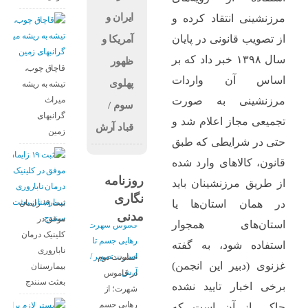
ایران و
مرزنشینی انتقاد کرده و
از تصویب قانونی در پایان
آمریکا و
سال ۱۳۹۸ خبر داد که بر
ظهور
قاچاق چوب،
اساس آن واردات
پهلوی
تیشه به ریشه
میراث
مرزنشینی به صورت
سوم /
گرانبهای
تجمیعی مجاز اعلام شد و
قباد آرش
زمین
حتی در شرایطی که طبق
قانون، کالاهای وارد شده
روزنامه
از طریق مرزنشینان باید
نگاری
ثبت ۱۹ زایمان
در همان استان‌ها یا
مدنی
موفق در
استان‌های همجوار
کلینیک درمان
استفاده شود، به گفته
ناباروری
خشونت دوم
غزنوی (دبیر این انجمن)
بیمارستان
در قاموس
بعثت سنندج
برخی اخبار تایید نشده
شهرت؛ از
رهایی جسم
حاکی از آن است که