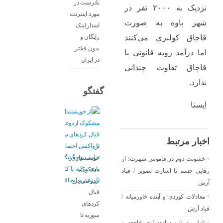
نادرست در
نزدیک به ۲۰۰۰ نفر در
مورد اینترنت
شهر پاوه به صورت
استارلینک
رایگان و
قاچاق کولبری می‌کنند
بدون فیلتر
اما درآمد رویه قانونی با
در ایران
قاچاق تفاوت چندانی
ندارد.
گفتگو
ایسنا
اخبار مرتبط
از
خویشتنداری
خشونت دوم در قاموس شهرت؛ از
مشکوک
رهایی جسم تا اسارت تصویر / قباد
اردوغان در
آرش
قبال
معادلات کوردی و آینده خاورمیانه /
کردهای
قباد آرش
سوریه تا
تاملی درباب سادەسازی فاجعە و