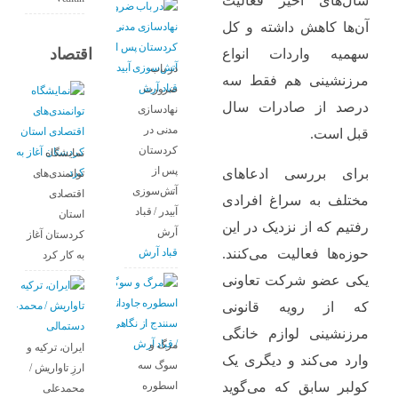
سال‌های اخیر فعالیت
آن‌ها کاهش داشته و کل
اقتصاد
سهمیه واردات انواع
در باب
مرزنشینی هم فقط سه
ضرورت
درصد از صادرات سال
نهادسازی
مدنی در
قبل است.
کردستان
نمایشگاه
پس از
برای بررسی ادعاهای
توانمندی‌های
آتش‌سوزی
اقتصادی
مختلف به سراغ افرادی
آبیدر / قباد
استان
رفتیم که از نزدیک در این
آرش
کردستان آغاز
قباد آرش
حوزه‌ها فعالیت می‌کنند.
به کار کرد
یکی عضو شرکت تعاونی
که از رویه قانونی
مرزنشینی لوازم خانگی
مرگ و
ایران، ترکیه و
وارد می‌کند و دیگری یک
سوگ سه
ارزِ تاواریش /
اسطوره
کولبر سابق که می‌گوید
محمدعلی