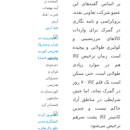
گمشده در
بر اساس گفته‌های این
آینه توهمات
عضو شرکت تعاونی نقده،
قدرت / قباد
بروکراسی و نامه نگاری
آرش
قباد آرش
در گمرک برای واردات
کالاهای مرزنشینی و
کولبری طولانی و پیچیده
است. زمان ترخیص کالا
وەزیری
هم در موارد زیادی
دەرەوەی
ئێران و
طولانی است. حتی ممکن
سەرۆکی
است یک قلم کالا ۷۰ روز
هەرێمی
در گمرک بماند، اما چنین
کوردستان بە
تەلەفۆن
شرایطی در مناطق آزاد
قسەیان کرد
حاکم نیست و چندین
کانتینر کالا پشت سرهم
ترخیص می‌شود.