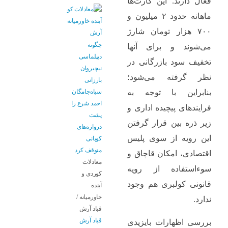
فعال دارند. این کارت‌ها
ماهانه حدود ۲ میلیون و
۷۰۰ هزار تومان شارژ
چگونه
می‌شوند و برای آنها
دیپلماسی
تخفیف سود بازرگانی در
نیچیروان
نظر گرفته می‌شود؛
بارزانی
سیاەجامگان
بنابراین با توجه به
احمد شرع را
فرایندهای پیچیده اداری و
پشت
زیر ذره بین قرار گرفتن
دروازەهای
این رویه از سوی پلیس
کوبانی
متوقف کرد
اقتصادی، امکان قاچاق و
معادلات
سوءاستفاده از رویه
کوردی و
قانونی کولبری هم وجود
آینده
خاورمیانه /
ندارد.
قباد آرش
قباد آرش
بررسی اظهارات بایزیدی