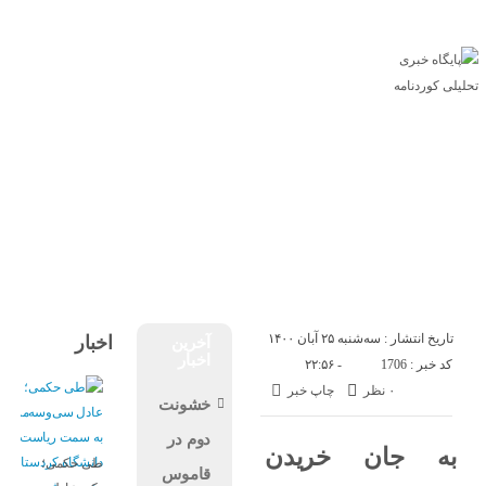
درباره ما
ارتباط با ما
فارسی
کوردی
شنبه, ۱۷ مرداد , ۱۴۰۵
صفحه اصلی
خبر
یادداشت
گزارش
گفتگو
سیاست
اقتصاد
روزنامه نگاری مدنی
گالری
تاریخ انتشار : سه‌شنبه ۲۵ آبان ۱۴۰۰
اخبار
آخرین
اخبار
کد خبر : 1706
- ۲۲:۵۶
۰ نظر
چاپ خبر
خشونت
دوم در
به جان خریدن
طی حکمی؛
قاموس