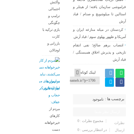
واکنش
فراموشی سازمان یافتە؛ از هیتلر و
احتمالی
استالین تا میلوشویچ و صدام / قباد
ترامپ و
آرش
چگونگی
بازی ترکیه با
کردستان در میانه منازعە ایران و
کارت
آمریکا و ظهور پهلوی سوم / قباد آرش
بارزانی و
انتصاب برهم صالح؛ نفی انتقام
اوجالان
تاریخی و پذیرش اخلاق همبستگی /
قباد آرش
لینک کوتاه
در صورت
اجرای قانون
حجاب و
برچسب ها :
ناموجود
عفاف:
مردم از
ارسال نظر شما
کارهای
مجموع نظرات : 0
خیرخواهانه
نظرات
دست
در انتظار بررسی : 0
ارسال