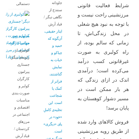
جاودانه
دستمالی
شرایط فعالیت قانونی
سنندج از
مرزنشینی راحت نیست و
نگاهی دیگر /
با توجه به نبود هیچ شغلی
قباد آرش
ایثار حقیقی،
در محل زندگی‌اش، تا
به بهانه روز
آن‌گونه که
زمانی که سالم بوده، از
جهانی کارگر؛
حمید و
کولبری از
راه کولبری به صورت
چیاکو و
زاویه‌ای دیگر!
خبات به
غیرقانونی کسب درآمد
جستاری
نمایش
می‌کرده است؛ درآمدی
پیرامون
گذاشتند،
کارگران
اندک در ازای زندگی که
فراتر از
کولبر و
کمک یا
هر بار ممکن است در
صورت بندی
شجاعت
مسیر دشوار کوهستان به
مناسبات
است. این
اقتصادی و
پایان برسد!
تخلیه‌ی کاملِ
اجتماعی در
«خود» در
فروش کالاهای وارد شده
مرزهای
پای «دیگری»
کردستان /
از طریق رویه مرزنشینی
است.
قباد آرش
«دیگری» در