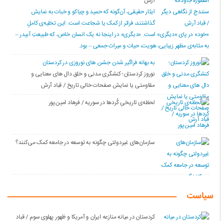
آرش
ایثار حقیقی، آن‌گونه که حمید و چیاکو و خبات به نمایش
گذاشتند، فراتر از کمک یا شجاعت است. این تخلیه‌ی کاملِ
«خود» در پای «دیگری» است. «دیگری» در اینجا نه یک انسان خاص، که طبیعتِ آبیدر –
به مثابه‌ی مظهر زیبایی، هویت، حیات و میراث جمعی – بود.
به بهانه فراگیر شدن جشن های نوروزی در کردستان
نوروز کردستان؛ کنشگری مدنی و خلق دال های معنایی و
مقاومتی یا نمایش صفحات خالی تاریخ / قباد آرش
لحظه‌ی تاریخیِ کُردها در سوریه / فرهاد امین‌پور
سازمان‌های غیردولتی چگونه به توسعه در جامعه کمک می‌کنند؟
سیاست
کردستان در میانه منازعە ایران و آمریکا و ظهور پهلوی سوم / قباد