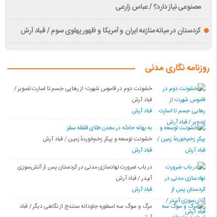
مصنوعی نیاز دارد؟ / عباس زارعی
کردستان در میانه منازعە ایران و آمریکا و ظهور پهلوی سوم / قباد آرش
روزنامه نگاری مدنی
خشونت دوم در قاموس شهرت؛ از رهایی جسم تا اسارت تصویر /
قباد آرش
قباد آرش
بە بهانه حادثە در معدن طلای قلقله سقز
خشونت توسعه و پیکرِ زخم‌خوردهٔ زمین / قباد آرش
قباد آرش
در باب ضرورت نهادسازی مدنی در کردستان پس از آتش‌سوزی
آبیدر / قباد آرش
قباد آرش
مرگ و سوگ سه اسطوره جاودانه سنندج از نگاهی دیگر / قباد