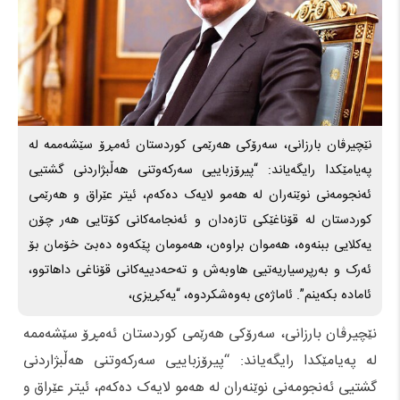
نێچیرڤان بارزانی، سه‌رۆکی هه‌رێمی کوردستان ئەمڕۆ سێشەممە لە
پەیامێکدا رایگەیاند: “پیرۆزباییى سه‌رکه‌وتنى هه‌ڵبژاردنى گشتیى
ئه‌نجومه‌نى نوێنه‌ران له‌ هه‌مو لایه‌ک ده‌که‌م، ئیتر عێراق و هه‌رێمى
کوردستان له‌ قۆناغێکى تازه‌دان‌ و ئه‌نجامه‌کانى کۆتایى هه‌ر چۆن
یه‌کلایى ببنه‌وه‌، هه‌موان براوه‌ن، هه‌مومان پێکه‌وه‌ ده‌بێ خۆمان بۆ
ئه‌رک و به‌رپرسیاریه‌تیى هاوبه‌ش و ته‌حه‌دییه‌کانى قۆناغى داهاتوو،
ئاماده‌ بکه‌ینم”. ئاماژەی بەوەشکردوە، “یه‌کڕیزى،
نێچیرڤان بارزانی، سه‌رۆکی هه‌رێمی کوردستان ئەمڕۆ سێشەممە
لە پەیامێکدا رایگەیاند: “پیرۆزباییى سه‌رکه‌وتنى هه‌ڵبژاردنى
گشتیى ئه‌نجومه‌نى نوێنه‌ران له‌ هه‌مو لایه‌ک ده‌که‌م، ئیتر عێراق و