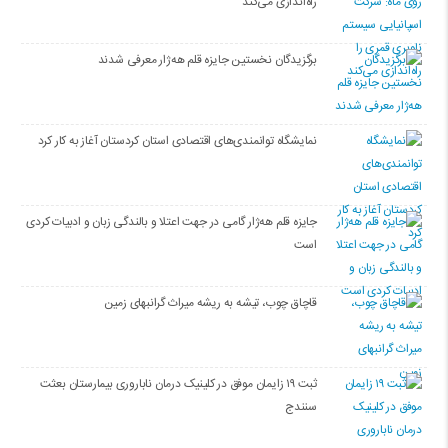
راه‌اندازی می‌کند
برگزیدگان نخستین جایزه قلم هه‌ژار معرفی شدند
نمایشگاه توانمندی‌های اقتصادی استان کردستان آغاز به کار کرد
جایزه قلم هه‌ژار گامی در جهت اعتلا و بالندگی زبان و ادبیات کردی
است
قاچاق چوب، تیشه به ریشه میراث گرانبهای زمین
ثبت ۱۹ زایمان موفق در کلینیک درمان ناباروری بیمارستان بعثت
سنندج