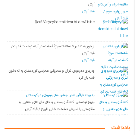
آرش
قباد آرش
Şerê Sûriyeyê demildest bi dawî bibe
از باور بە تقدیر شاهانه تا سوژهٔ گمشده در آینه توهمات قدرت /
قباد آرش
قباد آرش
وەزیری دەرەوەی ئێران و سەرۆکی هەرێمی کوردستان بە تەلەفۆن
قسەیان کرد
به بهانه فراگیر شدن جشن های نوروزی در کردستان
نوروز کردستان؛ کنشگری مدنی و خلق دال های معنایی و
مقاومتی یا نمایش صفحات خالی تاریخ / قباد آرش
یادداشت