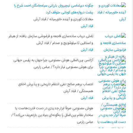
چگونه دیپلماسی نیچیروان بارزانی سیاەجامگان احمد شرع را
پشت دروازەهای کوبانی متوقف کرد
معادلات کوردی و آینده خاورمیانه / قباد آرش
قباد آرش
تاملی درباب سادەسازی فاجعە و فراموشی سازمان یافتە؛ از هیتلر
و استالین تا میلوشویچ و صدام / قباد آرش
قباد آرش
آژانس بین‌المللی هوش مصنوعی: چرا جهان به پلیس جهانی
برای هوش مصنوعی نیاز دارد؟ / عباس زارعی
انتصاب برهم صالح؛ نفی انتقام تاریخی و پذیرش اخلاق
همبستگی / قباد آرش
قباد آرش
هوش مصنوعی صرفاً ابزار جدیدی در دست قدرت‌هاست یا
ساختار نظام بین‌الملل را به‌گونه‌ای بنیادین بازتعریف می‌کند؟ /
عباس زارعی