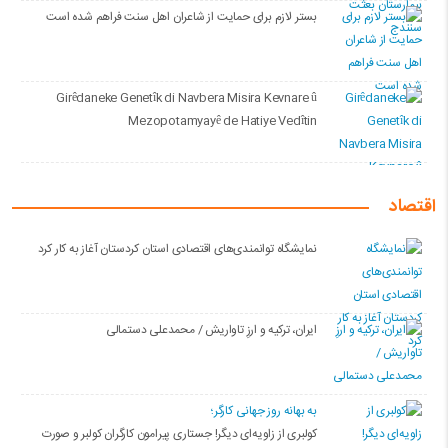
بستر لازم برای حمایت از شاعران اهل سنت فراهم شده است
Girêdaneke Genetîk di Navbera Misira Kevnare û
Mezopotamyayê de Hatiye Vedîtin
اقتصاد
نمایشگاه توانمندی‌های اقتصادی استان کردستان آغاز به کار کرد
ایران، ترکیه و ارزِ تاواریش / محمدعلی دستمالی
به بهانه روز جهانی کارگر؛
کولبری از زاویه‌ای دیگر! جستاری پیرامون کارگران کولبر و صورت