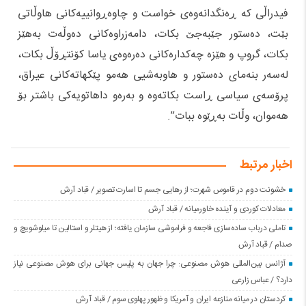
فیدراڵى که‌ ڕه‌نگدانه‌وه‌ی خواست و‌ چاوه‌ڕوانییه‌کانی هاوڵاتی
بێت، ده‌ستور جێبه‌جێ بکات، دامه‌زراوه‌کانى ده‌وڵه‌ت به‌هێز
بکات، گروپ و هێزه‌ چه‌کداره‌کانى ده‌ره‌وه‌ى یاسا کۆنتڕۆڵ بکات‌،
له‌سه‌ر بنه‌ماى ده‌ستور و هاوبه‌شیى هه‌مو پێکهاته‌کانى عیراق،
پرۆسه‌ى سیاسى ڕاست بکاته‌وه و به‌ره‌و داهاتویه‌کى باشتر بۆ
هه‌موان، وڵات به‌ڕێوه‌ ببات”.
اخبار مرتبط
خشونت دوم در قاموس شهرت؛ از رهایی جسم تا اسارت تصویر / قباد آرش
معادلات کوردی و آینده خاورمیانه / قباد آرش
تاملی درباب سادەسازی فاجعە و فراموشی سازمان یافتە؛ از هیتلر و استالین تا میلوشویچ و
صدام / قباد آرش
آژانس بین‌المللی هوش مصنوعی: چرا جهان به پلیس جهانی برای هوش مصنوعی نیاز
دارد؟ / عباس زارعی
کردستان در میانه منازعە ایران و آمریکا و ظهور پهلوی سوم / قباد آرش