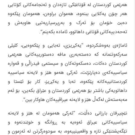
هه‌رێمى کوردستان له‌ قۆناغێکى تازه‌دان‌ و ئه‌نجامه‌کانى کۆتایى
هه‌ر چۆن یه‌کلایى ببنه‌وه‌، هه‌موان براوه‌ن، هه‌مومان پێکه‌وه‌
ده‌بێ خۆمان بۆ ئه‌رک و به‌رپرسیاریه‌تیى هاوبه‌ش و
ته‌حه‌دییه‌کانى قۆناغى داهاتوو، ئاماده‌ بکه‌ینم”.
ئاماژەی بەوەشکردوە، “یه‌کڕیزى، ته‌بایى و پێکه‌وه‌یى، کلیلى
سه‌رکه‌وتنمانه‌ که‌ ده‌سته‌به‌رى مافه‌ ده‌ستورییه‌کانى هه‌رێمى
کوردستان ده‌کات، ده‌سکه‌وته‌کان و سیستمى فیدراڵى و قه‌واره‌
سیاسییه‌که‌ى ده‌پارێزێت، ئه‌رکى هه‌مو هێز و لایه‌نه‌ سیاسییه
کوردستانییه‌کانه‌ پێکه‌وه‌، ته‌با و یه‌کڕیز، کار بۆ ئێستا و
داهاتویه‌کى باشتر بۆ هه‌رێمى کوردستان و عێراق بکه‌ین، بۆ ئه‌م
مه‌به‌سته‌ش له‌گه‌ڵ هێز و لایه‌نه‌ عیراقییه‌کان هاوکار بین”.
نێچیرڤان بارزانی دەڵێت، “ئه‌رکى هه‌مومان له‌ هێز و لایه‌نه‌
سیاسییه‌کانى عیراق ئه‌وه‌یه‌ به‌ ڕوانگه‌ و خوێندنه‌وه‌ و
تێگه‌یشتنێکى تازه‌ و واقعبینییه‌وه‌، به‌ سودوه‌رگرتن له‌ ئه‌زمون و