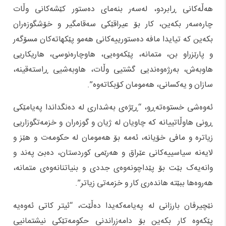
هه‌ڵه‌کانى ڕابردو، له‌سه‌ر بنه‌ماى ده‌ستور کێشه‌کانى وڵات
چاره‌سه‌ر بکه‌ین، کار بۆ عیراقێکى سه‌قامگیر و خۆشگوزه‌ران
بکه‌ین که‌ تیایدا مافه ده‌ستورییه‌کانى هه‌مو پێکهاته‌کان مسۆگه‌ر
و پارێزراو بن، متمانه‌، پێکه‌وه‌یی، هاوچاره‌نوسی، هاریکاریی
هاوبه‌ش، به‌رژه‌وه‌ندیى گشتیى وڵات، هاوبه‌شیی ڕاسته‌قینه‌،
سازان و یه‌کسانی، هه‌مومان کۆبکاته‌وه‌”.
ئەوەشی خستوەتەڕو، “ڕێژه‌ى به‌شدارى له‌ ده‌نگداندا په‌یامێکى
ڕونى هاوڵاتییانه‌ که‌ چاویان له‌ ژیان و گوزه‌ر‌ان و خزمه‌تگوزاریى
زیاتره و مافى خۆیانه‌‌، ئه‌مه‌ بۆ هه‌مومان له‌ حکومه‌ت و هێز و
لایه‌نه‌ سیاسییه‌کانى عێراق و هه‌رێمى کوردستان، ده‌بێ په‌ند و
وانه‌یه‌ک بێت بۆ پێداچونه‌وه‌ى جددى و بنیاتنانه‌وه‌ى متمانه‌،
هه‌روه‌ها ببێته‌ هانده‌رى کار و خزمه‌تى زیاتر”.
نێچیرڤان بارزانی لە پەیامەکەیدا دەڵێت، “ئیتر کاتى ئه‌وه‌یه‌
پێکه‌وه‌ کار بکه‌ین بۆ دامه‌زراندنی حکومه‌تێکی نیشتمانیی