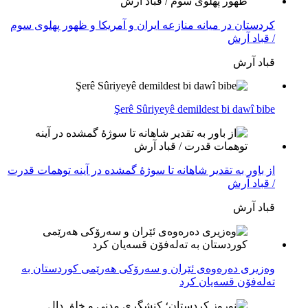
کردستان در میانه منازعە ایران و آمریکا و ظهور پهلوی سوم
/ قباد آرش
قباد آرش
Şerê Sûriyeyê demildest bi dawî bibe
از باور بە تقدیر شاهانه تا سوژهٔ گمشده در آینه توهمات قدرت
/ قباد آرش
قباد آرش
وەزیری دەرەوەی ئێران و سەرۆکی هەرێمی کوردستان بە
تەلەفۆن قسەیان کرد