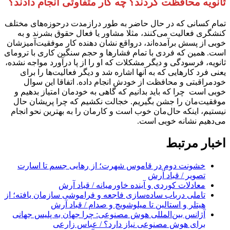
ثانویه محافظت کردند؟ چه کار متفاوتی انجام دادند؟
تمام کسانی که در حال حاضر به طور درازمدت درحوزه‌های مختلف
کنشگری فعالیت می‌کنند، مثلا مشاور یا فعال حقوق بشرند و به
خوبی از پسش برآمده‌اند، درواقع نشان دهنده کار موفقیت‌آمیزشان
است. همین که فردی با تمام فشارها و حجم سنگین کاری با ترومای
ثانویه، فرسودگی و دیگر مشکلات که او را از پا درآورد مواجه نشده،
یعنی فرد کارهایی که به آنها اشاره شد و دیگر فعالیت‌ها را برای
خودمراقبتی‌ و محافظت از خودش انجام داده. اتفاقا این سوال
خوبی است چرا که باید بدانیم که گاهی به خودمان امتیاز بدهیم و
موفقیت‌مان را جشن بگیریم. خجالت نکشیم که چرا پریشان حال
نیستیم، اینکه حال‌مان خوب است و کارمان را به بهترین نحو انجام
می‌دهیم نشانه خوبی است.
اخبار مرتبط
خشونت دوم در قاموس شهرت؛ از رهایی جسم تا اسارت
تصویر / قباد آرش
معادلات کوردی و آینده خاورمیانه / قباد آرش
تاملی درباب سادەسازی فاجعە و فراموشی سازمان یافتە؛ از
هیتلر و استالین تا میلوشویچ و صدام / قباد آرش
آژانس بین‌المللی هوش مصنوعی: چرا جهان به پلیس جهانی
برای هوش مصنوعی نیاز دارد؟ / عباس زارعی