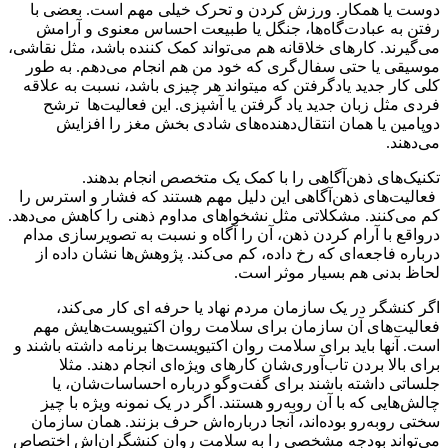
دوست یا همکار. ورزش کردن و تحرک خیلی مهم است. بعضی با
رفتن به عبادت‌گاه‌ها، جنگل یا طبیعت احساس معنوی و آرامش
می‌گیرند. کارهای خلاقانه هم می‌تواند کمک کننده باشد، مثل نقاشی،
موسیقی یا حتی سفال‌گری که خود من هم انجام می‌دهم. به طور
کلی کار جدید یادگرفتن که میتواند هر چیزی باشد، نسبت به علاقه
فردی مثل زبان جدید یاد گرفتن یا آشپزی. این‌ فعالیت‌ها ترشح
دوپامین یا همان انتقال‌دهنده‌های شادی بخش مغز را افزایش
می‌دهند.
تکنیک‌های ذهن‌آگاهی را با کمک یک متخصص انجام بدهند.
فعالیت‌های ذهن‌آگاهی این دلیل مهم هستند که فشار و استرس را
کم می‌کنند. مشکلاتی مثل نشخوا‌های مداوم ذهنی را کاهش می‌دهد.
درواقع با آرام کردن ذهن، آن را آگاه و نسبت به تصویرسازی مدام
درباره فاجعه‌ای که رخ داده، کم می‌کند. پژوهش‌ها نشان داده از
لحاظ بدنی هم بسیار موثر است.
اگر کنشگر در یک سازمان مردم نهاد یا حرفه ای کار می‌کند،
فعالیت‌های آن سازمان برای سلامت روان اکتیویست‌هایش مهم
است. آنها باید برای سلامت روان اکتیویست‌ها برنامه داشته باشند و
برای بالا بردن تاب‌آوری‌شان کارهای ویژه‌ای انجام دهند. مثلا
جلساتی داشته باشند برای گفت‌وگو درباره احساسات‌شان، یا
چالش‌هایی که با آن روبه‌رو هستند. اگر در یک نمونه ویژه با چیز
سختی روبه‌رو بوده‌اند، آنجا درباره‌اش حرف بزنند. همان سازمان
می‌تواند بودجه مشخصی را به سلامت روان کنشگران‌اش اختصاص