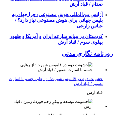
صدام / قباد آرش
آژانس بین‌المللی هوش مصنوعی: چرا جهان به
پلیس جهانی برای هوش مصنوعی نیاز دارد؟ /
عباس زارعی
کردستان در میانه منازعە ایران و آمریکا و ظهور
پهلوی سوم / قباد آرش
روزنامه نگاری مدنی
خشونت دوم در قاموس شهرت؛ از رهایی جسم تا اسارت
تصویر / قباد آرش
قباد آرش