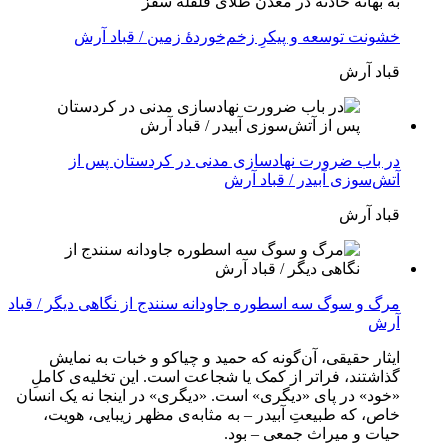
بە بهانه حادثە در معدن طلای قلقله سقز
خشونت توسعه و پیکرِ زخم‌خوردهٔ زمین / قباد آرش
قباد آرش
در باب ضرورت نهادسازی مدنی در کردستان پس از
آتش‌سوزی آبیدر / قباد آرش
قباد آرش
مرگ و سوگ سه اسطوره جاودانه سنندج از نگاهی دیگر / قباد
آرش
ایثار حقیقی، آن‌گونه که حمید و چیاکو و خبات به نمایش
گذاشتند، فراتر از کمک یا شجاعت است. این تخلیه‌ی کاملِ
«خود» در پای «دیگری» است. «دیگری» در اینجا نه یک انسان
خاص، که طبیعتِ آبیدر – به مثابه‌ی مظهر زیبایی، هویت،
حیات و میراث جمعی – بود.