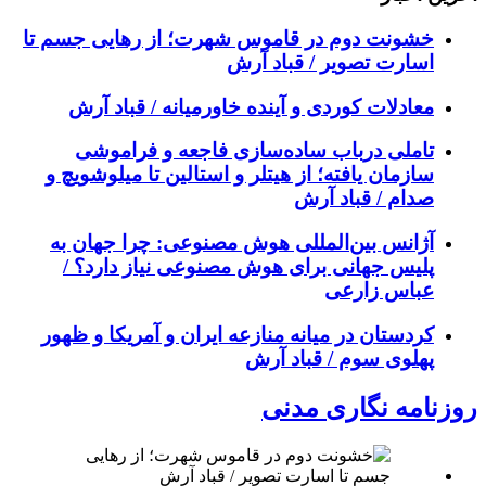
خشونت دوم در قاموس شهرت؛ از رهایی جسم تا
اسارت تصویر / قباد آرش
معادلات کوردی و آینده خاورمیانه / قباد آرش
تاملی درباب سادەسازی فاجعە و فراموشی
سازمان یافتە؛ از هیتلر و استالین تا میلوشویچ و
صدام / قباد آرش
آژانس بین‌المللی هوش مصنوعی: چرا جهان به
پلیس جهانی برای هوش مصنوعی نیاز دارد؟ /
عباس زارعی
کردستان در میانه منازعە ایران و آمریکا و ظهور
پهلوی سوم / قباد آرش
روزنامه نگاری مدنی