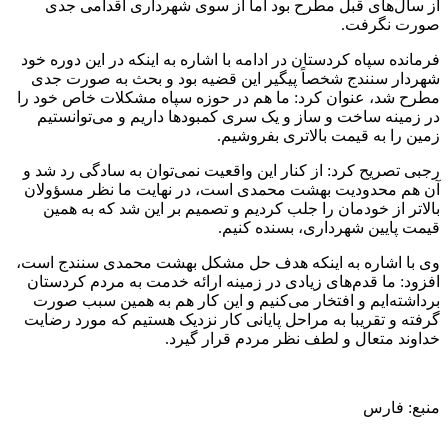
از سال‌های قبل مطرح بود اما از سوی شهرداری اقدامی جدی
صورت نگرفت.
فرماندە سپاە کردستان در ادامە با اشارە بە اینکە در این دورە خود
شهردار سنندج شخصاً پیگیر این قضیه بود و بحث به صورت جدی
مطرح شد، عنوان کرد: ما هم در حوزە سپاە مشکلات خاص خود را
در زمینە ساخت و ساز و یک سری کمبودها داریم و می‌توانستیم
زمین را بە قیمت بالاتری بفروشیم.
رجبی تصریح کرد: از کنار این واقعیت نمی‌توان بە سادگی رد شد و
آن هم محدودیت بهشت محمدی است، در نهایت ما نظر مسؤولان
بالاتر از خودمان را جلب کردیم و تصمیم بر این شد کە بە همین
قیمت پایین شهرداری، بسندە کنیم.
وی با اشارە بە اینکە هدف حل مشکل بهشت محمدی سنندج است،
افزود: ما قدم‌های زیادی در زمینه ارائە خدمت بە مردم کردستان
برداشتە‌ایم و افتخار می‌کنیم و این کار هم بە همین سبب صورت
گرفتە و تقریبا بە مراحل پایانی کار نزدیک هستیم که مورد رضایت
خداوند متعال و لطف نظر مردم قرار گیرد.
منبع: فارس