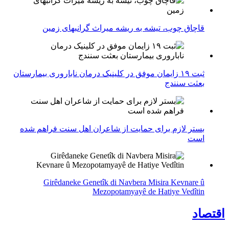
قاچاق چوب، تیشه به ریشه میراث گرانبهای زمین
ثبت ۱۹ زایمان موفق در کلینیک درمان ناباروری بیمارستان
بعثت سنندج
بستر لازم برای حمایت از شاعران اهل سنت فراهم شده
است
Girêdaneke Genetîk di Navbera Misira Kevnare û
Mezopotamyayê de Hatiye Vedîtin
اقتصاد