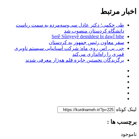
اخبار مرتبط
طی حکمی؛ دکتر عادل سی‌وسه‌مرده به سمت ریاست
دانشگاه کردستان منصوب شد
Şerê Sûriyeyê demildest bi dawî bibe
سفر معاون رئیس جمهور به کردستان
جی. پی. اس روی ماه: شرکت اسپانیایی سیستم ناوبری
قمری را راه‌اندازی می‌کند
برگزیدگان نخستین جایزه قلم هه‌ژار معرفی شدند
لینک کوتاه
برچسب ها :
ناموجود