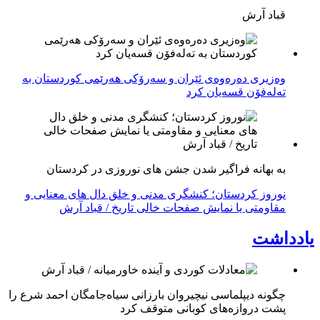
قباد آرش
وەزیری دەرەوەی ئێران و سەرۆکی هەرێمی کوردستان بە
تەلەفۆن قسەیان کرد
به بهانه فراگیر شدن جشن های نوروزی در کردستان
نوروز کردستان؛ کنشگری مدنی و خلق دال های معنایی و
مقاومتی یا نمایش صفحات خالی تاریخ / قباد آرش
یادداشت
چگونه دیپلماسی نیچیروان بارزانی سیاەجامگان احمد شرع را
پشت دروازەهای کوبانی متوقف کرد