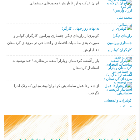
ایران، ترکیه و ارزِ تاواریش / محمدعلی دستمالی
به بهانه روز جهانی کارگر؛
کولبری از زاویه‌ای دیگر! جستاری پیرامون کارگران کولبر و
صورت بندی مناسبات اقتصادی و اجتماعی در مرزهای کردستان
/ قباد آرش
بازار آشفته کردستان و بازار آشفته­ تر نظارت / چند توصیه به
استاندار کردستان
از شعار تا عمل ساماندهی کولبران/ وعده‌هایی که رنگ اجرا
نگرفت