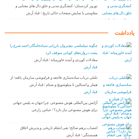
نوروز کردستان؛ کنشگری مدنی و خلق دال های معنایی و
مقاومتی یا نمایش صفحات خالی تاریخ / قباد آرش
یادداشت
چگونه دیپلماسی نیچیروان بارزانی سیاەجامگان احمد شرع را
پشت دروازەهای کوبانی متوقف کرد
معادلات کوردی و آینده خاورمیانه / قباد آرش
قباد آرش
تاملی درباب سادەسازی فاجعە و فراموشی سازمان یافتە؛ از
هیتلر و استالین تا میلوشویچ و صدام / قباد آرش
قباد آرش
آژانس بین‌المللی هوش مصنوعی: چرا جهان به پلیس جهانی
برای هوش مصنوعی نیاز دارد؟ / عباس زارعی
انتصاب برهم صالح؛ نفی انتقام تاریخی و پذیرش اخلاق
همبستگی / قباد آرش