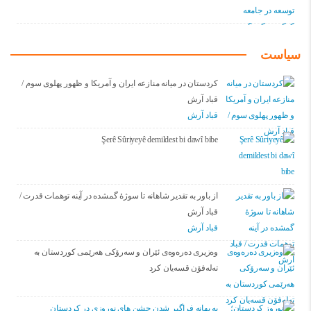
سیاست
کردستان در میانه منازعە ایران و آمریکا و ظهور پهلوی سوم /
قباد آرش
قباد آرش
Şerê Sûriyeyê demildest bi dawî bibe
از باور بە تقدیر شاهانه تا سوژهٔ گمشده در آینه توهمات قدرت /
قباد آرش
قباد آرش
وەزیری دەرەوەی ئێران و سەرۆکی هەرێمی کوردستان بە
تەلەفۆن قسەیان کرد
به بهانه فراگیر شدن جشن های نوروزی در کردستان