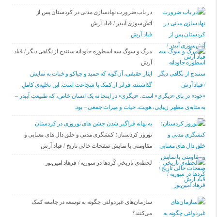
در باب ضرورت نهادسازی مدنی در کردستان پس از
آتش‌سوزی آبیدر / قباد آرش
قباد آرش
مرگ و سوگ سه اسطوره جاودانه سنندج از نگاهی دیگر / قباد
آرش
ایثار حقیقی، آن‌گونه که حمید و چیاکو و خبات به نمایش
گذاشتند، فراتر از کمک یا شجاعت است. این تخلیه‌ی کاملِ
«خود» در پای «دیگری» است. «دیگری» در اینجا نه یک انسان خاص، که طبیعتِ آبیدر –
به مثابه‌ی مظهر زیبایی، هویت، حیات و میراث جمعی – بود.
به بهانه فراگیر شدن جشن های نوروزی در کردستان
نوروز کردستان؛ کنشگری مدنی و خلق دال های معنایی و
مقاومتی یا نمایش صفحات خالی تاریخ / قباد آرش
لحظه‌ی تاریخیِ کُردها در سوریه / فرهاد امین‌پور
سازمان‌های غیردولتی چگونه به توسعه در جامعه کمک
می‌کنند؟