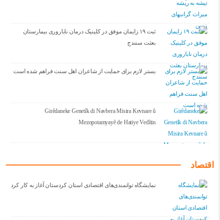
ثبت ۱۹ زایمان موفق در کلینیک درمان ناباروری بیمارستان
بعثت سنندج
بستر لازم برای حمایت از شاعران اهل سنت فراهم شده است
Girêdaneke Genetîk di Navbera Misira Kevnare û
Mezopotamyayê de Hatiye Vedîtin
اقتصاد
نمایشگاه توانمندی‌های اقتصادی استان کردستان آغاز به کار کرد