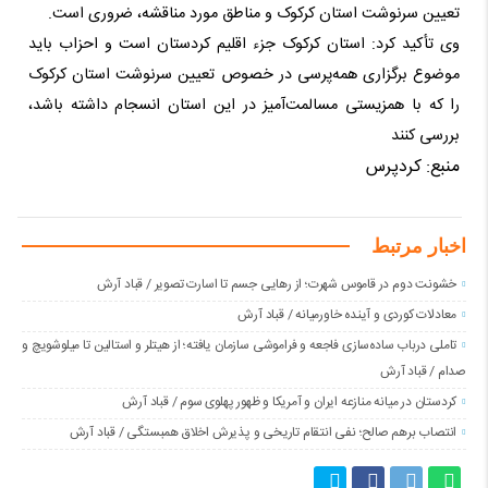
تعیین سرنوشت استان کرکوک و مناطق مورد مناقشه، ضروری است.
وی تأکید کرد:
استان کرکوک جزء اقلیم کردستان است و احزاب باید
موضوع برگزاری همه‌پرسی در خصوص تعیین سرنوشت استان کرکوک
را که با همزیستی مسالمت‌آمیز در این استان انسجام داشته باشد،
بررسی کنند
منبع: کردپرس
اخبار مرتبط
خشونت دوم در قاموس شهرت؛ از رهایی جسم تا اسارت تصویر / قباد آرش
معادلات کوردی و آینده خاورمیانه / قباد آرش
تاملی درباب سادەسازی فاجعە و فراموشی سازمان یافتە؛ از هیتلر و استالین تا میلوشویچ و
صدام / قباد آرش
کردستان در میانه منازعە ایران و آمریکا و ظهور پهلوی سوم / قباد آرش
انتصاب برهم صالح؛ نفی انتقام تاریخی و پذیرش اخلاق همبستگی / قباد آرش