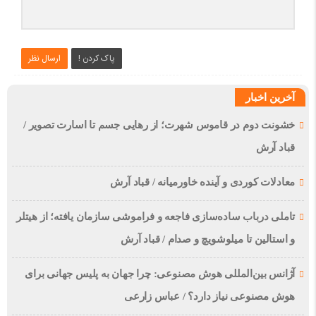
پاک کردن !
ارسال نظر
آخرین اخبار
خشونت دوم در قاموس شهرت؛ از رهایی جسم تا اسارت تصویر /
قباد آرش
معادلات کوردی و آینده خاورمیانه / قباد آرش
تاملی درباب سادەسازی فاجعە و فراموشی سازمان یافتە؛ از هیتلر
و استالین تا میلوشویچ و صدام / قباد آرش
آژانس بین‌المللی هوش مصنوعی: چرا جهان به پلیس جهانی برای
هوش مصنوعی نیاز دارد؟ / عباس زارعی