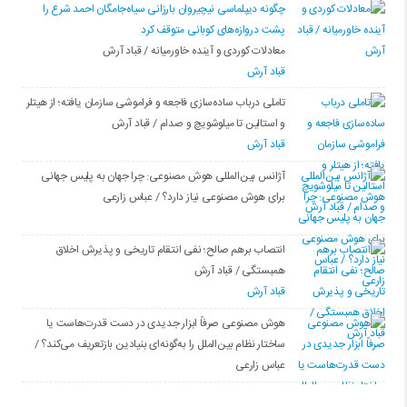
چگونه دیپلماسی نیچیروان بارزانی سیاەجامگان احمد شرع را
پشت دروازەهای کوبانی متوقف کرد
معادلات کوردی و آینده خاورمیانه / قباد آرش
قباد آرش
تاملی درباب سادەسازی فاجعە و فراموشی سازمان یافتە؛ از هیتلر
و استالین تا میلوشویچ و صدام / قباد آرش
قباد آرش
آژانس بین‌المللی هوش مصنوعی: چرا جهان به پلیس جهانی
برای هوش مصنوعی نیاز دارد؟ / عباس زارعی
انتصاب برهم صالح؛ نفی انتقام تاریخی و پذیرش اخلاق
همبستگی / قباد آرش
قباد آرش
هوش مصنوعی صرفاً ابزار جدیدی در دست قدرت‌هاست یا
ساختار نظام بین‌الملل را به‌گونه‌ای بنیادین بازتعریف می‌کند؟ /
عباس زارعی