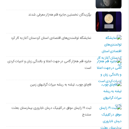
برگزیدگان نخستین جایزه قلم هه‌ژار معرفی شدند
نمایشگاه توانمندی‌های اقتصادی استان کردستان آغاز به کار کرد
جایزه قلم هه‌ژار گامی در جهت اعتلا و بالندگی زبان و ادبیات کردی
است
قاچاق چوب، تیشه به ریشه میراث گرانبهای زمین
ثبت ۱۹ زایمان موفق در کلینیک درمان ناباروری بیمارستان بعثت
سنندج