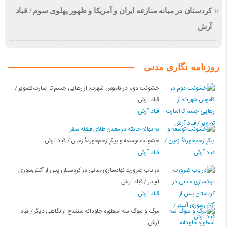
کردستان در میانه منازعە ایران و آمریکا و ظهور پهلوی سوم / قباد
آرش
روزنامه نگاری مدنی
خشونت دوم در قاموس شهرت؛ از رهایی جسم تا اسارت تصویر /
قباد آرش
قباد آرش
بە بهانه حادثە در معدن طلای قلقله سقز
خشونت توسعه و پیکرِ زخم‌خوردهٔ زمین / قباد آرش
قباد آرش
در باب ضرورت نهادسازی مدنی در کردستان پس از آتش‌سوزی
آبیدر / قباد آرش
قباد آرش
مرگ و سوگ سه اسطوره جاودانه سنندج از نگاهی دیگر / قباد
آرش