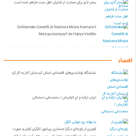
بستر لازم برای حمایت از شاعران اهل سنت فراهم شده است
Girêdaneke Genetîk di Navbera Misira Kevnare û
Mezopotamyayê de Hatiye Vedîtin
اقتصاد
نمایشگاه توانمندی‌های اقتصادی استان کردستان آغاز به کار کرد
ایران، ترکیه و ارزِ تاواریش / محمدعلی دستمالی
به بهانه روز جهانی کارگر؛
کولبری از زاویه‌ای دیگر! جستاری پیرامون کارگران کولبر و صورت