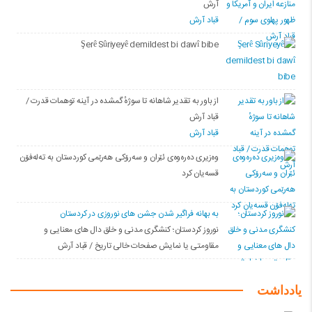
آرش
قباد آرش
Şerê Sûriyeyê demildest bi dawî bibe
از باور بە تقدیر شاهانه تا سوژهٔ گمشده در آینه توهمات قدرت /
قباد آرش
قباد آرش
وەزیری دەرەوەی ئێران و سەرۆکی هەرێمی کوردستان بە تەلەفۆن
قسەیان کرد
به بهانه فراگیر شدن جشن های نوروزی در کردستان
نوروز کردستان؛ کنشگری مدنی و خلق دال های معنایی و
مقاومتی یا نمایش صفحات خالی تاریخ / قباد آرش
یادداشت