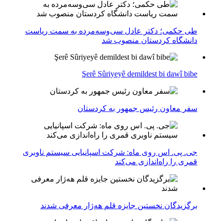
طی حکمی؛ دکتر عادل سی‌وسه‌مرده به سمت ریاست
دانشگاه کردستان منصوب شد
Şerê Sûriyeyê demildest bi dawî bibe
سفر معاون رئیس جمهور به کردستان
جی. پی. اس روی ماه: شرکت اسپانیایی سیستم ناوبری
قمری را راه‌اندازی می‌کند
برگزیدگان نخستین جایزه قلم هه‌ژار معرفی شدند