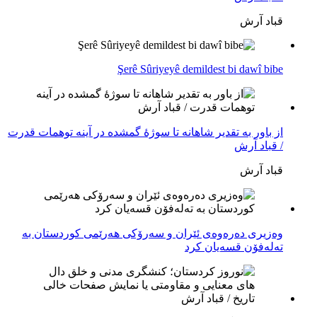
قباد آرش
Şerê Sûriyeyê demildest bi dawî bibe
از باور بە تقدیر شاهانه تا سوژهٔ گمشده در آینه توهمات قدرت
/ قباد آرش
قباد آرش
وەزیری دەرەوەی ئێران و سەرۆکی هەرێمی کوردستان بە
تەلەفۆن قسەیان کرد