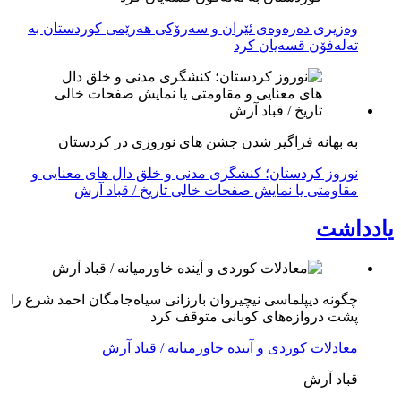
وەزیری دەرەوەی ئێران و سەرۆکی هەرێمی کوردستان بە
تەلەفۆن قسەیان کرد
به بهانه فراگیر شدن جشن های نوروزی در کردستان
نوروز کردستان؛ کنشگری مدنی و خلق دال های معنایی و
مقاومتی یا نمایش صفحات خالی تاریخ / قباد آرش
یادداشت
چگونه دیپلماسی نیچیروان بارزانی سیاەجامگان احمد شرع را
پشت دروازەهای کوبانی متوقف کرد
معادلات کوردی و آینده خاورمیانه / قباد آرش
قباد آرش