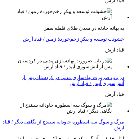
قباد آرش
بە بهانه حادثە در معدن طلای قلقله سقز
خشونت توسعه و پیکرِ زخم‌خوردهٔ زمین / قباد آرش
قباد آرش
در باب ضرورت نهادسازی مدنی در کردستان پس از
آتش‌سوزی آبیدر / قباد آرش
قباد آرش
مرگ و سوگ سه اسطوره جاودانه سنندج از نگاهی دیگر / قباد
آرش
ایثار حقیقی، آن‌گونه که حمید و چیاکو و خبات به نمایش