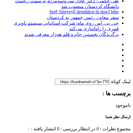
طی حکمی؛ دکتر عادل سی‌وسه‌مرده به سمت ریاست
دانشگاه کردستان منصوب شد
Şerê Sûriyeyê demildest bi dawî bibe
سفر معاون رئیس جمهور به کردستان
جی. پی. اس روی ماه: شرکت اسپانیایی سیستم ناوبری
قمری را راه‌اندازی می‌کند
برگزیدگان نخستین جایزه قلم هه‌ژار معرفی شدند
لینک کوتاه
برچسب ها :
ناموجود
ارسال نظر شما
مجموع نظرات : 0
در انتظار بررسی : 0
انتشار یافته : ۰