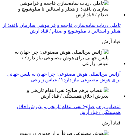
تاملی درباب سادەسازی فاجعە و فراموشی سازمان یافتە؛ از
هیتلر و استالین تا میلوشویچ و صدام / قباد آرش
قباد آرش
آژانس بین‌المللی هوش مصنوعی: چرا جهان به پلیس جهانی
برای هوش مصنوعی نیاز دارد؟ / عباس زارعی
انتصاب برهم صالح؛ نفی انتقام تاریخی و پذیرش اخلاق
همبستگی / قباد آرش
قباد آرش