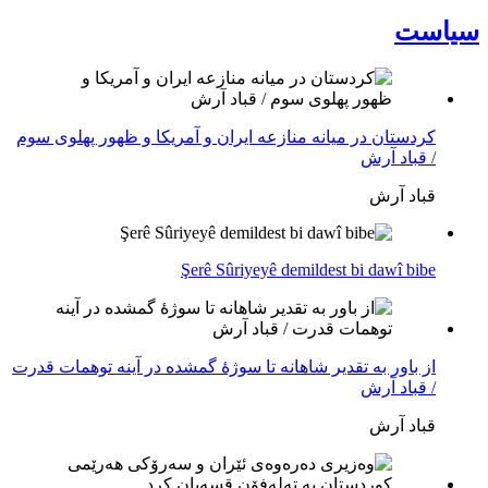
سیاست
کردستان در میانه منازعە ایران و آمریکا و ظهور پهلوی سوم
/ قباد آرش
قباد آرش
Şerê Sûriyeyê demildest bi dawî bibe
از باور بە تقدیر شاهانه تا سوژهٔ گمشده در آینه توهمات قدرت
/ قباد آرش
قباد آرش