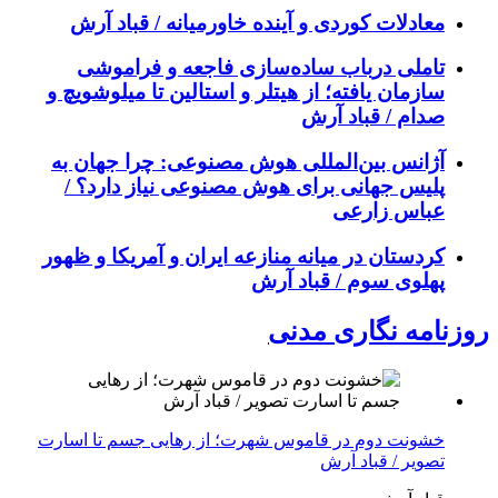
معادلات کوردی و آینده خاورمیانه / قباد آرش
تاملی درباب سادەسازی فاجعە و فراموشی
سازمان یافتە؛ از هیتلر و استالین تا میلوشویچ و
صدام / قباد آرش
آژانس بین‌المللی هوش مصنوعی: چرا جهان به
پلیس جهانی برای هوش مصنوعی نیاز دارد؟ /
عباس زارعی
کردستان در میانه منازعە ایران و آمریکا و ظهور
پهلوی سوم / قباد آرش
روزنامه نگاری مدنی
خشونت دوم در قاموس شهرت؛ از رهایی جسم تا اسارت
تصویر / قباد آرش