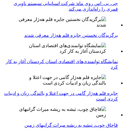
جی. پی. اس روی ماه: شرکت اسپانیایی سیستم ناوبری
قمری را راه‌اندازی می‌کند
برگزیدگان نخستین جایزه قلم هه‌ژار معرفی شدند
نمایشگاه توانمندی‌های اقتصادی استان کردستان آغاز به کار
کرد
جایزه قلم هه‌ژار گامی در جهت اعتلا و بالندگی زبان و ادبیات
کردی است
قاچاق چوب، تیشه به ریشه میراث گرانبهای زمین