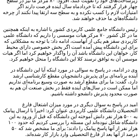
زیرساخت‌های خود را تقویت کنند، افزود: ۸۰ مرکز ما نیز در سطح
چهار قرار گرفتند که تا خردادماه سال آینده فرصت دارند اگر
امتیازات لازم را کسب نکرده و به سطح سه ارتقا پیدا نکنند از چرخه
دانشگاه‌های ما حذف خواهند شد.
رئیس دانشگاه جامع علمی کاربردی کشور با اشاره به اینکه همچنین
ما در کل کشور ۷۰ مرکز هیات موسسی را داریم که دانشگاه علمی
کاربردی سقز هم یکی از آنهاست، ادامه داد: با توجه به مشکلاتی که
برای این دانشگاه پیش آمده است اگر بخش خصوصی دارای محیط
کار، خواهان این دانشگاه باشد آن را واگذار خواهیم کرد اما اگر هیات
موسس آن به توافق نرسند کلا این دانشگاه را منحل خواهیم کرد.
وی در ادامه، در پاسخ به سوالی در مورد اینکه آیا این دانشگاه در
آینده برنامه‌ای برای پذیرش دانشجویان مقطع کارشناسی ارشد
دارد، گفت: ما برای مقطع ارشد به صورت وسیع برنامه‌ای نداریم
اما ممکن است در سال‌های آینده فقط در بخش صنعت آن هم به
صورت محدود پذیرش دانشجو داشته باشیم.
امید در پاسخ به سوال دیگری در مورد میزان اشتغال فارغ
التحصیلان دانشگاه علمی کاربردی عنوان کرد: اخیرا با ارسال پیامک
به ۵۰۰ هزار نفر دانش آموخته این دانشگاه که قبل از ورود به این
دانشگاه شاغل نبوده‌اند این مسئله را بررسی کردیم که حدود ۱۰۰
هزار نفر از آنها پاسخ پیامک را دادند؛ برای ما مشخص شد که ۵۰
درصد از آنها بعد از فارغ التحصیلی وارد بازار کار شده‌اند.