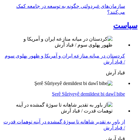
سازمان‌های غیردولتی چگونه به توسعه در جامعه کمک
می‌کنند؟
سیاست
کردستان در میانه منازعە ایران و آمریکا و ظهور پهلوی سوم
/ قباد آرش
قباد آرش
Şerê Sûriyeyê demildest bi dawî bibe
از باور بە تقدیر شاهانه تا سوژهٔ گمشده در آینه توهمات قدرت
/ قباد آرش
قباد آرش