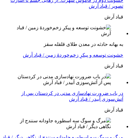
خشونت دوم در قاموس شهرت؛ از رهایی جسم تا اسارت
تصویر / قباد آرش
قباد آرش
بە بهانه حادثە در معدن طلای قلقله سقز
خشونت توسعه و پیکرِ زخم‌خوردهٔ زمین / قباد آرش
قباد آرش
در باب ضرورت نهادسازی مدنی در کردستان پس از
آتش‌سوزی آبیدر / قباد آرش
قباد آرش
مرگ و سوگ سه اسطوره جاودانه سنندج از نگاهی دیگر / قباد