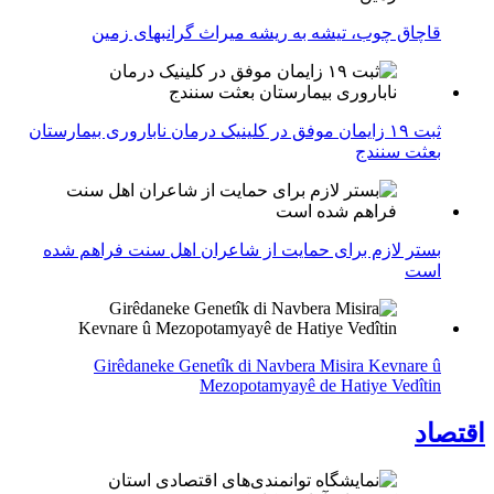
قاچاق چوب، تیشه به ریشه میراث گرانبهای زمین
ثبت ۱۹ زایمان موفق در کلینیک درمان ناباروری بیمارستان
بعثت سنندج
بستر لازم برای حمایت از شاعران اهل سنت فراهم شده
است
Girêdaneke Genetîk di Navbera Misira Kevnare û
Mezopotamyayê de Hatiye Vedîtin
اقتصاد