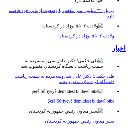
زریبار ۳۱ میلیون متر مکعب با وضعیت آرمانی خود فاصله
دارد
ولادت ۵۵۰۳ نوزاد در کردستان
اخبار
طی حکمی؛ دکتر عادل سی‌وسه‌مرده به سمت ریاست
دانشگاه کردستان منصوب شد
Şerê Sûriyeyê demildest bi dawî bibe
سفر معاون رئیس جمهور به کردستان