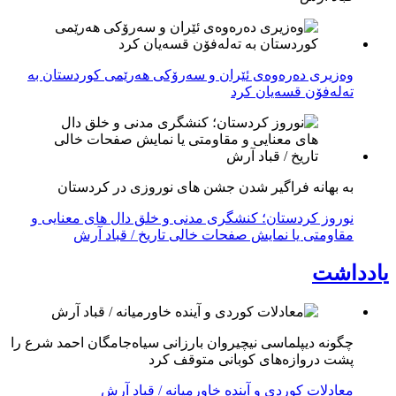
وەزیری دەرەوەی ئێران و سەرۆکی هەرێمی کوردستان بە
تەلەفۆن قسەیان کرد
به بهانه فراگیر شدن جشن های نوروزی در کردستان
نوروز کردستان؛ کنشگری مدنی و خلق دال های معنایی و
مقاومتی یا نمایش صفحات خالی تاریخ / قباد آرش
یادداشت
چگونه دیپلماسی نیچیروان بارزانی سیاەجامگان احمد شرع را
پشت دروازەهای کوبانی متوقف کرد
معادلات کوردی و آینده خاورمیانه / قباد آرش