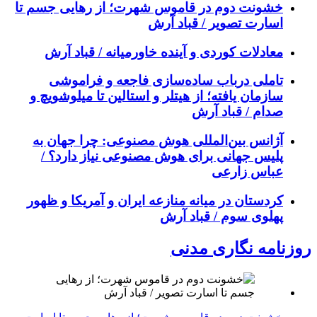
خشونت دوم در قاموس شهرت؛ از رهایی جسم تا
اسارت تصویر / قباد آرش
معادلات کوردی و آینده خاورمیانه / قباد آرش
تاملی درباب سادەسازی فاجعە و فراموشی
سازمان یافتە؛ از هیتلر و استالین تا میلوشویچ و
صدام / قباد آرش
آژانس بین‌المللی هوش مصنوعی: چرا جهان به
پلیس جهانی برای هوش مصنوعی نیاز دارد؟ /
عباس زارعی
کردستان در میانه منازعە ایران و آمریکا و ظهور
پهلوی سوم / قباد آرش
روزنامه نگاری مدنی