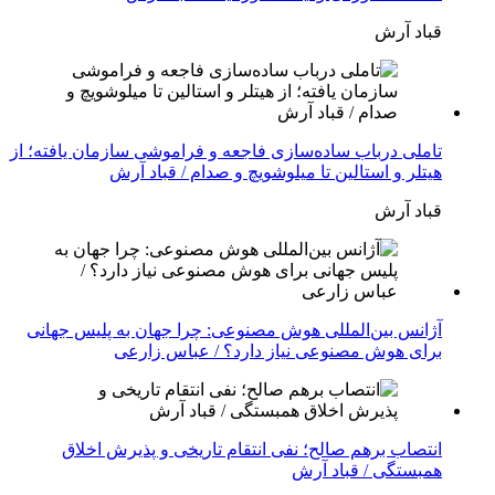
قباد آرش
تاملی درباب سادەسازی فاجعە و فراموشی سازمان یافتە؛ از
هیتلر و استالین تا میلوشویچ و صدام / قباد آرش
قباد آرش
آژانس بین‌المللی هوش مصنوعی: چرا جهان به پلیس جهانی
برای هوش مصنوعی نیاز دارد؟ / عباس زارعی
انتصاب برهم صالح؛ نفی انتقام تاریخی و پذیرش اخلاق
همبستگی / قباد آرش