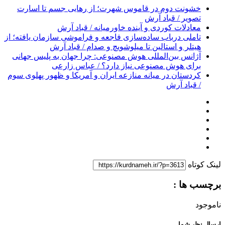
خشونت دوم در قاموس شهرت؛ از رهایی جسم تا اسارت
تصویر / قباد آرش
معادلات کوردی و آینده خاورمیانه / قباد آرش
تاملی درباب سادەسازی فاجعە و فراموشی سازمان یافتە؛ از
هیتلر و استالین تا میلوشویچ و صدام / قباد آرش
آژانس بین‌المللی هوش مصنوعی: چرا جهان به پلیس جهانی
برای هوش مصنوعی نیاز دارد؟ / عباس زارعی
کردستان در میانه منازعە ایران و آمریکا و ظهور پهلوی سوم
/ قباد آرش
لینک کوتاه
برچسب ها :
ناموجود
ارسال نظر شما