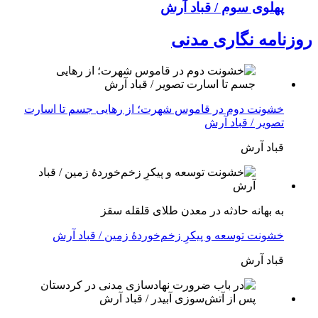
پهلوی سوم / قباد آرش
روزنامه نگاری مدنی
خشونت دوم در قاموس شهرت؛ از رهایی جسم تا اسارت
تصویر / قباد آرش
قباد آرش
بە بهانه حادثە در معدن طلای قلقله سقز
خشونت توسعه و پیکرِ زخم‌خوردهٔ زمین / قباد آرش
قباد آرش