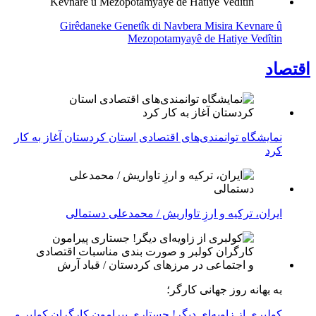
Girêdaneke Genetîk di Navbera Misira Kevnare û
Mezopotamyayê de Hatiye Vedîtin
اقتصاد
نمایشگاه توانمندی‌های اقتصادی استان کردستان آغاز به کار
کرد
ایران، ترکیه و ارزِ تاواریش / محمدعلی دستمالی
به بهانه روز جهانی کارگر؛
کولبری از زاویه‌ای دیگر! جستاری پیرامون کارگران کولبر و