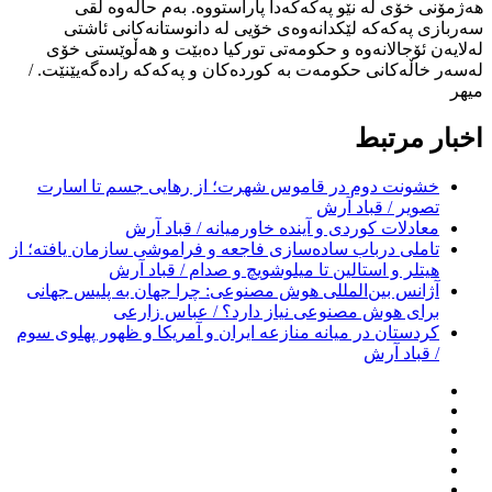
هەژمۆنی خۆی لە نێو پەکەکەدا پاراستووە. بەم حاڵەوە لقی
سەربازی پەکەکە لێکدانەوەی خۆیی لە دانوستانەکانی ئاشتی
لەلایەن ئۆجالانەوە و حکومەتی تورکیا دەبێت و هەڵوێستی خۆی
لەسەر خاڵەکانی حکومەت بە کوردەکان و پەکەکە رادەگەیێنێت. /
میهر
اخبار مرتبط
خشونت دوم در قاموس شهرت؛ از رهایی جسم تا اسارت
تصویر / قباد آرش
معادلات کوردی و آینده خاورمیانه / قباد آرش
تاملی درباب سادەسازی فاجعە و فراموشی سازمان یافتە؛ از
هیتلر و استالین تا میلوشویچ و صدام / قباد آرش
آژانس بین‌المللی هوش مصنوعی: چرا جهان به پلیس جهانی
برای هوش مصنوعی نیاز دارد؟ / عباس زارعی
کردستان در میانه منازعە ایران و آمریکا و ظهور پهلوی سوم
/ قباد آرش