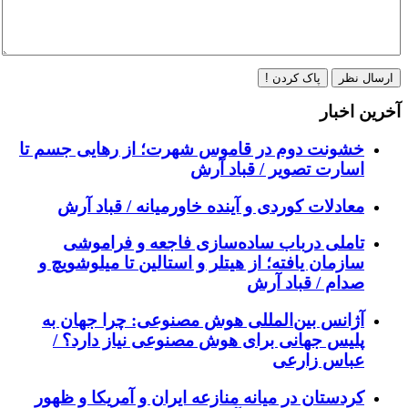
ارسال نظر
پاک کردن !
آخرین اخبار
خشونت دوم در قاموس شهرت؛ از رهایی جسم تا
اسارت تصویر / قباد آرش
معادلات کوردی و آینده خاورمیانه / قباد آرش
تاملی درباب سادەسازی فاجعە و فراموشی
سازمان یافتە؛ از هیتلر و استالین تا میلوشویچ و
صدام / قباد آرش
آژانس بین‌المللی هوش مصنوعی: چرا جهان به
پلیس جهانی برای هوش مصنوعی نیاز دارد؟ /
عباس زارعی
کردستان در میانه منازعە ایران و آمریکا و ظهور