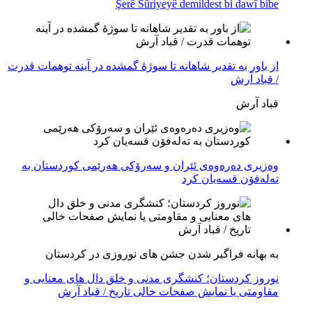
Şerê Sûriyeyê demildest bi dawî bibe
از باور بە تقدیر شاهانه تا سوژهٔ گمشده در آینه توهمات قدرت
/ قباد آرش
قباد آرش
وەزیری دەرەوەی ئێران و سەرۆکی هەرێمی کوردستان بە
تەلەفۆن قسەیان کرد
به بهانه فراگیر شدن جشن های نوروزی در کردستان
نوروز کردستان؛ کنشگری مدنی و خلق دال های معنایی و
مقاومتی یا نمایش صفحات خالی تاریخ / قباد آرش