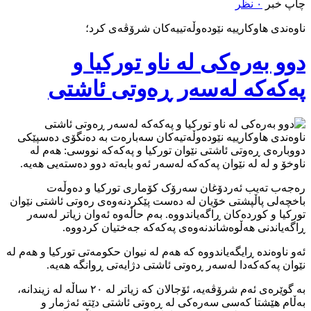
چاپ خبر
۰ نظر
ناوەندی هاوکارییە نێودەوڵەتییەکان شرۆڤەی کرد؛
دوو بەرەکی لە ناو تورکیا و
پەکەکە لەسەر ڕەوتی ئاشتی
ناوەندی هاوکارییە نێودەوڵەتیەکان سەبارەت بە دەنگۆی دەسپێکی
دووبارەی ڕەوتی ئاشتی نێوان تورکیا و پەکەکە نووسی: هەم لە
ناوخۆ و لە لە نێوان پەکەکە لەسەر ئەو بابەتە دوو دەستەیی هەیە.
رەجەب تەیب ئەردۆغان سەرۆک کۆماری تورکیا و دەوڵەت
باخچەلی پاڵپشتی خۆیان لە دەست پێکردنەوەی رەوتی ئاشتی نێوان
تورکیا و کوردەکان ڕاگەیاندووە. بەم حاڵەوە ئەوان زیاتر لەسەر
ڕاگەیاندنی هەڵوەشاندنەوەی پەکەکە جەختیان کردووە.
ئەو ناوەندە ڕایگەیاندووە کە هەم لە نیوان حکومەتی تورکیا و هەم لە
نێوان پەکەکەدا لەسەر ڕەوتی ئاشتی دژایەتی ڕوانگە هەیە.
بە گوێرەی ئەم شرۆڤەیە، ئۆجالان کە زیاتر لە ۲۰ ساڵە لە زیندانە،
بەڵام هێشتا کەسی سەرەکی لە ڕەوتی ئاشتی دێتە ئەژمار و