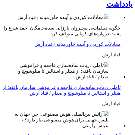
یادداشت
چگونه دیپلماسی نیچیروان بارزانی سیاەجامگان احمد شرع را
پشت دروازەهای کوبانی متوقف کرد
معادلات کوردی و آینده خاورمیانه / قباد آرش
قباد آرش
تاملی درباب سادەسازی فاجعە و فراموشی سازمان یافتە؛ از
هیتلر و استالین تا میلوشویچ و صدام / قباد آرش
قباد آرش