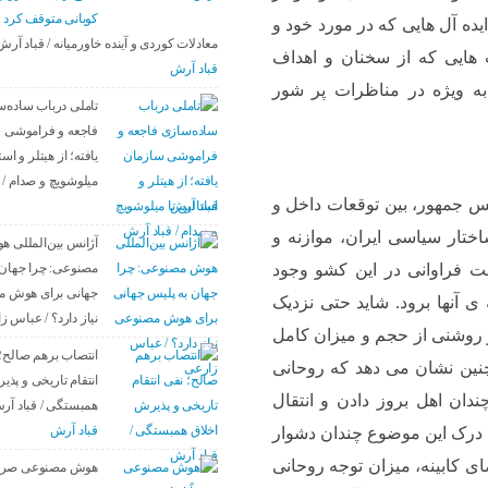
کوبانی متوقف کرد
یده آل هایی که در مورد خود و
معادلات کوردی و آینده خاورمیانه / قباد آرش
 هایی که از سخنان و اهداف
قباد آرش
به ویژه در مناظرات پر شور
تاملی درباب سادەس
فاجعە و فراموشی 
یافتە؛ از هیتلر و است
میلوشویچ و صدام / 
یس جمهور، بین توقعات داخل و
قباد آرش
ختار سیاسی ایران، موازنه و
آژانس بین‌المللی 
مصنوعی: چرا جهان 
ت فراوانی در این کشو وجود
جهانی برای هوش 
ی آنها برود. شاید حتی نزدیک
نیاز دارد؟ / عباس ز
و روشنی از حجم و میزان کامل
انتصاب برهم صالح؛
چنین نشان می دهد که روحانی
انتقام تاریخی و پذی
دان اهل بروز دادن و انتقال
همبستگی / قباد آر
قباد آرش
 درک این موضوع چندان دشوار
ی کابینه، میزان توجه روحانی
هوش مصنوعی صرفاً