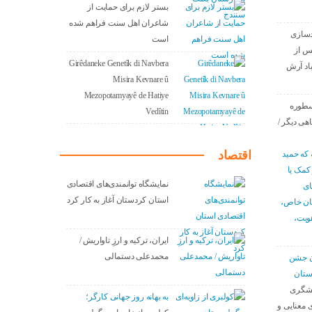
بستر لازم برای حمایت از
شاعران اهل سنت فراهم شده
دسازی
است
س از
Girêdaneke Genetîk di Navbera
باد آرش
Misira Kevnare û
Mezopotamyayê de Hatiye
سطوره
Vedîtin
اهی دیگر /
اقتصاد
 که حمید
 کمک یا
نمایشگاه توانمندی‌های اقتصادی
ای
استان کردستان آغاز به کار کرد
سان خاص،
هویت،
ایران، ترکیه و ارزِ تاواریش /
محمدعلی دستمالی
دن جشن
ستان
نشگری
به بهانه روز جهانی کارگر؛
 معنایی و