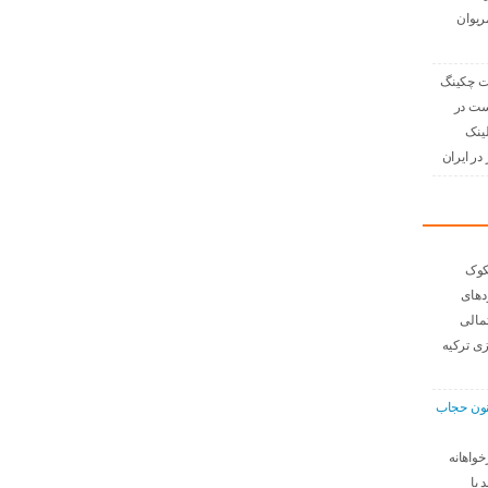
ریوان
 چکینگ
ست در
لینک
در ایران
کوک
دهای
مالی
ی ترکیه
نون حجاب
خواهانه
 با