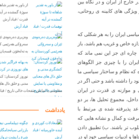
 خارج از ایران و در نگاه بین
از باور بە تقدیر شاها
 ویژگی های کابینه ی روحانی،
سوژهٔ گمشده در آین
قدرت / قباد آرش
قباد آرش
یاسی ایران را به هر شکلی که
وەزیری دەرەوەی ئێ
ازه خاص و غریب هم باشد، باز
سەرۆکی هەرێمی ک
بە تەلەفۆن قسەیان 
چاره ای جز این نمی ماند که
ران را با چیزی جز الگوهای
به بهانه فراگیر ش
های نوروزی در کرد
ه که نظام و ساختار سیاسی ما
نوروز کردستان؛ ک
ود را داشته باشد و حتی اگر در
مدنی و خلق دال های
 موازنه ی قدرت در ایران
مقاومتی یا نمایش صفحات خالی تاریخ / قبا
 داخل، مجموع تحلیل ها، بر دو
عد پذیرفته شده ی مرتبط با
یادداشت
رفت و کمال و نشانه هایی که
چگونه دیپلماسی نیچ
لوب تر باشند. ب) تطبیق دادن
بارزانی سیاەجامگان
ها و ادبیات سیاسی خود او در
شرع را پشت درواز