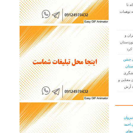
نه تا
ه توهمات
ران و
وردستان
کرد
دن جشن
ستان
نشگری
 معنایی و
د آرش
یروان
 احمد
ەهای