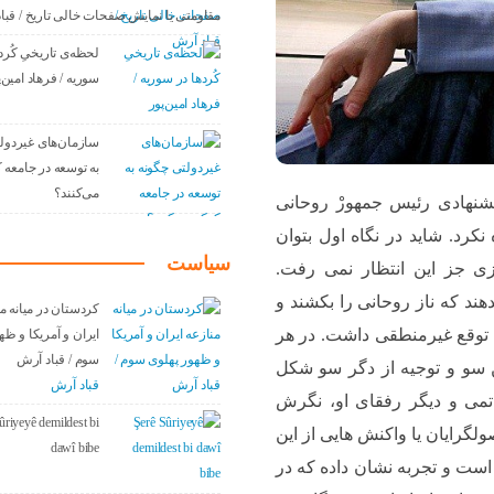
مقاومتی یا نمایش صفحات خالی تاریخ / قبا
لحظه‌ی تاریخیِ کُرد
سوریه / فرهاد امین‌پ
سازمان‌های غیردول
به توسعه در جامعه
می‌کنند؟
شنهادی رئیس جمهورْ روحانی
رد. شاید در نگاه اول بتوان
سیاست
 جز این انتظار نمی رفت.
د که ناز روحانی را بکشند و
کردستان در میانه م
د توقع غیرمنطقی داشت. در هر
ایران و آمریکا و ظه
سوم / قباد آرش
ین سو و توجیه از دگر سو شکل
قباد آرش
خاتمی و دیگر رفقای او، نگرش
ûriyeyê demildest bi
گرایان یا واکنش هایی از این
dawî bibe
ست و تجربه نشان داده که در