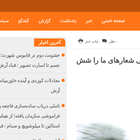
صفحه اصلی
خبر
یادداشت
گزارش
گفتگو
سیاس
۰ نظر
چاپ خبر
آخرین اخبار
خشونت دوم در قاموس شهرت؛ ا
لی شعارهای ما را شش
جسم تا اسارت تصویر / قباد آرش
معادلات کوردی و آینده خاورمیانه 
آرش
تاملی درباب سادەسازی فاجعە و
فراموشی سازمان یافتە؛ از هیتلر
استالین تا میلوشویچ و صدام / ق