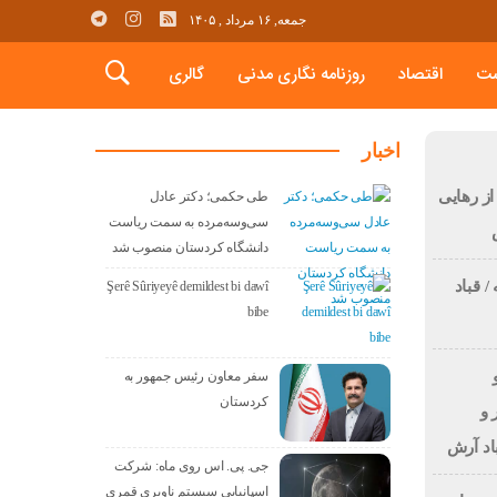
جمعه, ۱۶ مرداد , ۱۴۰۵
ت
اقتصاد
روزنامه نگاری مدنی
گالری
اخبار
ز رهایی
طی حکمی؛ دکتر عادل
سی‌وسه‌مرده به سمت ریاست
دانشگاه کردستان منصوب شد
/ قباد
Şerê Sûriyeyê demildest bi dawî
bibe
سفر معاون رئیس جمهور به
کردستان
 و
باد آرش
جی. پی. اس روی ماه: شرکت
اسپانیایی سیستم ناوبری قمری