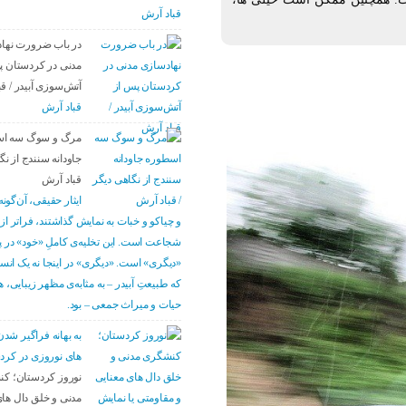
قباد آرش
در باب ضرورت نها
مدنی در کردستان پ
آتش‌سوزی آبیدر / ق
قباد آرش
مرگ و سوگ سه ا
جاودانه سنندج از نگ
قباد آرش
ایثار حقیقی، آن‌گونه
و چیاکو و خبات به نمایش گذاشتند، فراتر از
شجاعت است. این تخلیه‌ی کاملِ «خود» در پ
«دیگری» است. «دیگری» در اینجا نه یک ان
که طبیعتِ آبیدر – به مثابه‌ی مظهر زیبایی، 
حیات و میراث جمعی – بود.
به بهانه فراگیر ش
های نوروزی در کرد
نوروز کردستان؛ ک
مدنی و خلق دال های