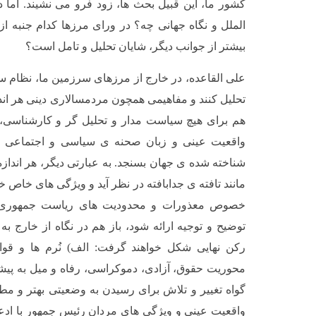
کشور ما، این قبیل بحث ها، زود فرو می نشیند. اما در
الملل و نگاه جهانی چه؟ در ورای مرزها کدام جنبه از
بیشتر از جوانب دیگر، شایان تحلیل و تامل است؟
علی القاعده، در خارج از مرزهای سرزمین ما، نظام س
تحلیل کنند و مفاهیمی همچون مردمسالاری دینی هر اند
هم برای هیچ سیاست مدار و تحلیل گر و کارشناسی، 
واقعیت عینی و زبان صحنه ی سیاسی و اجتماعی ای
شناخته شده ی جهان بسنجد. به عبارتی دیگر، هر انداز
مانند تافته ی جدابافته در نظر آید و ویژگی های خاص خ
خصوص معذورات و محدودیت های ریاست جمهوری و
توضیح و توجیه ارائه شود، باز هم در نگاه از خارج به
رکن نهایی شکل خواهند گرفت: الف) نُرم ها و قوا
محوریت حقوق، آزادی، دموکراسی، رفاه و میل به پیش
گواه تغییر و تلاش برای رسیدن به وضعیتی بهتر و مط
واقعیت عینی و ویژگی های مردان رئیس جمهور با ادعا