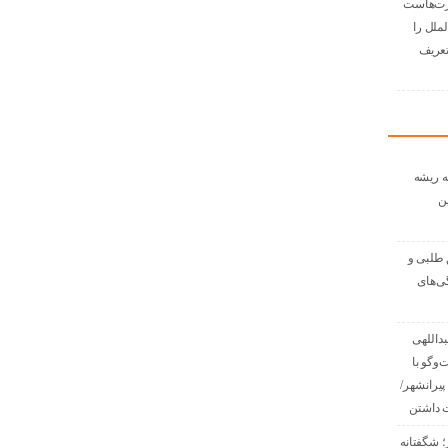
رت‌هاست
لملل را
زتعریف
ه ریشه
ن
 طلبی و
گی‌های
داللهی
گفت‌وگو با
پیرانشهر/
 داشتن
؛ شگفتانه