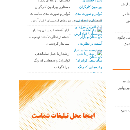
کولبری از زاویه‌ای دیگر!
د آرش
جستاری پیرامون کارگران
کولبر و صورت بندی مناسبات
ها در
اقتصادی و اجتماعی در مرزهای کردستان / قباد آرش
ور
بازار آشفته کردستان و بازار
آشفته­ تر نظارت / چند توصیه به
تی چگونه
استاندار کردستان
 کمک
از شعار تا عمل ساماندهی
کولبران/ وعده‌هایی که رنگ
اجرا نگرفت
نازعە
ور پهلوی
Şerê S