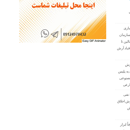
ازی
سازمان
الین تا
قباد آرش
هوش
به پلیس
مصنوعی
ارعی
 نفی
رش اخلاق
ش
 ابزار