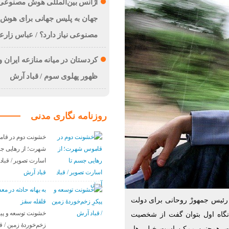
آژانس بین‌المللی هوش مصنوعی:
جهان به پلیس جهانی برای هوش
مصنوعی نیاز دارد؟ / عباس زار
کردستان در میانه منازعە ایران و 
ظهور پهلوی سوم / قباد آرش
روزنامه نگاری مدنی
خشونت دوم در قا
شهرت؛ از رهایی جس
اسارت تصویر / قبا
قباد آرش
بە بهانه حادثە در م
رئیس جمهورْ روحانی برای دولت
قلقله سقز
خشونت توسعه و پیک
نگاه اول بتوان گفت از شخصیت
زخم‌خوردهٔ زمین / ق
فت. همچنین ممکن است خیلی ها،