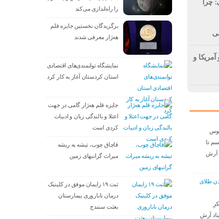
 چرا
را راه‌اندازی می‌کند
برگزیدگان نخستین جایزه قلم
عی
هه‌ژار معرفی شدند
آمریکا و
نمایشگاه توانمندی‌های اقتصادی
استان کردستان آغاز به کار کرد
جایزه قلم هه‌ژار گامی در جهت
اعتلا و بالندگی زبان و ادبیات
کردی است
موس
م تا
قاچاق چوب، تیشه به ریشه
د آرش
میراث گرانبهای زمین
عدن طلای
ثبت ۱۹ زایمان موفق در کلینیک
درمان ناباروری بیمارستان
رِ
بعثت سنندج
باد آرش