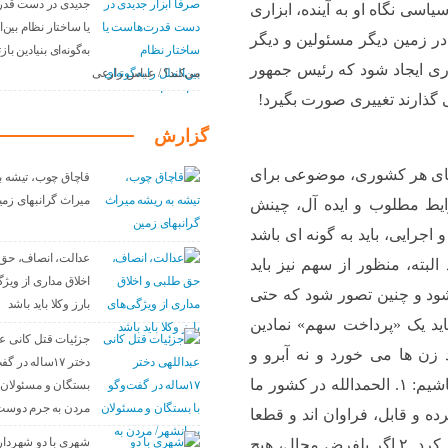
جدیدی در دست قد
اسی نگاه او به آینده، ابزاری
یا ساختار نظام بین‌ا
ر زمین دیگر مسئولین و دیگر
به‌گونه‌ای بنیادین با
وری ایجاد شود که رئیس جمهور
می‌کند؟ / عباس زارعی
 گذارند تغییری صورت بگیرد!
گزارش
های هر کشوری، موضوعی برای
قاچاق چوب، تیشه ب
میراث گرانبهای زمی
ایط مطلوب و ایده آل، چینش
اجرایی، باید به گونه ای باشد
عدالت، انصاف، حق
بته، منظور از سهم نیز باید
اخلاق مداری از ویژ
ود و چنین تصور شود که حتی
بارز وکلا باید باشد
باید یک «پرداخت سهم» نمادین
جزئیات قتل کانی عب
زن ها می خورد و نه آبرو و
دختر ۱۷ساله در 
اعتباری برای کشورها به دنبال می آورد. توجه داشته باشیم: ۱. الحمدالله در کشور ما
بستگان و مسئولان 
مردن به جرم دوست
ده و قابل، فراوان اند و قطعا
شهری با دو شهردار
می توان بانوان شایسته ای برای پست وزارت معرفی کرد. ۲.اگر بلفرض محال، هیچ