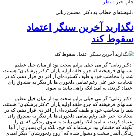
چاپ خبر
۰ نظر
دلنوشتەای خطاب به دکتر محسن رنانی
نگذارید آخرین سنگر اعتماد
سقوط کند
“دکتر رنانی” گرامی خیلی برایم سخت بود از میان خیل عظیم
انسانهای فرهیختە کە جزو حلقه اولیه یاران “دکتر پزشکیان” هستند،
شما را مخاطب خود و طیف گستردەای از افرادی قرار دهم، کە در
انتخابات اخیر علی رغم تمامی دلخوری ها بار دیگر به صندوق رای
اعتماد کردند، به امید آنکە راهی بیابند به سوی
“دکتر رنانی” گرامی خیلی برایم سخت بود از میان خیل عظیم
انسانهای فرهیختە کە جزو حلقه اولیه یاران “دکتر پزشکیان” هستند،
شما را مخاطب خود و طیف گستردەای از افرادی قرار دهم، کە در
انتخابات اخیر علی رغم تمامی دلخوری ها بار دیگر به صندوق رای
اعتماد کردند، به امید آنکە راهی بیابند به سوی زندگی کە آن را
آنگونە کە حقشان بود نزیستەاند کە هیچ، بلکە برای بسیاری از آنها
زندگی آنقدر سخت و دشوار شده کە “روح رنجورشان” دیگر امیدی