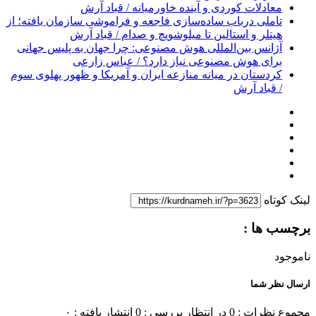
معادلات کوردی و آینده خاورمیانه / قباد آرش
تاملی درباب سادەسازی فاجعە و فراموشی سازمان یافتە؛ از
هیتلر و استالین تا میلوشویچ و صدام / قباد آرش
آژانس بین‌المللی هوش مصنوعی: چرا جهان به پلیس جهانی
برای هوش مصنوعی نیاز دارد؟ / عباس زارعی
کردستان در میانه منازعە ایران و آمریکا و ظهور پهلوی سوم
/ قباد آرش
لینک کوتاه
برچسب ها :
ناموجود
ارسال نظر شما
مجموع نظرات : 0
در انتظار بررسی : 0
انتشار یافته : ۰