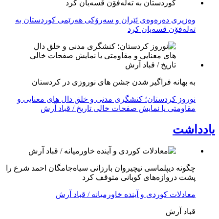
وەزیری دەرەوەی ئێران و سەرۆکی هەرێمی کوردستان بە
تەلەفۆن قسەیان کرد
به بهانه فراگیر شدن جشن های نوروزی در کردستان
نوروز کردستان؛ کنشگری مدنی و خلق دال های معنایی و
مقاومتی یا نمایش صفحات خالی تاریخ / قباد آرش
یادداشت
چگونه دیپلماسی نیچیروان بارزانی سیاەجامگان احمد شرع را
پشت دروازەهای کوبانی متوقف کرد
معادلات کوردی و آینده خاورمیانه / قباد آرش
قباد آرش