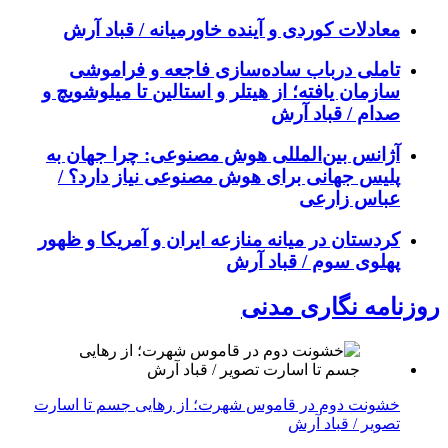
معادلات کوردی و آینده خاورمیانه / قباد آرش
تاملی درباب سادەسازی فاجعە و فراموشی
سازمان یافتە؛ از هیتلر و استالین تا میلوشویچ و
صدام / قباد آرش
آژانس بین‌المللی هوش مصنوعی: چرا جهان به
پلیس جهانی برای هوش مصنوعی نیاز دارد؟ /
عباس زارعی
کردستان در میانه منازعە ایران و آمریکا و ظهور
پهلوی سوم / قباد آرش
روزنامه نگاری مدنی
خشونت دوم در قاموس شهرت؛ از رهایی جسم تا اسارت
تصویر / قباد آرش