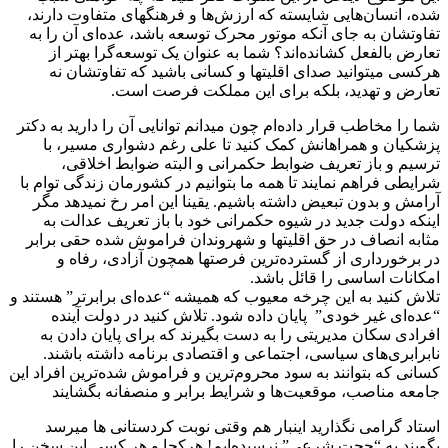
شدە، انسان‌‌هایی شایستە که ارزش‌ها و فرهنگهای متفاوت دارند،
تفاوتشان بە جای آنکە موتور محرک توسعە باشد، عدەای آن را بە
تعارض بالفعل کشاندەاند؟ شما به عنوان یک توسعەگرا بهتر از
هرکسی میتوانید صدای اقلیتها و کسانی باشید کە تفاوتشان نە
تعارض و تهدید، بلکە برای این مملکت فرصت است.
شما را مخاطب قرار دادەام چون میدانم توانایی آن را دارید بە دکتر
پزشکیان و همراهانش کمک کنید تا علی رغم دشواری مسیر، با
ترسیم و باز تعریف ضوابط حکمرانی و البته ضوابط اخلاقی،
شرایطی فراهم نمایند تا همە ما بتوانیم در کشورمان زندگی توام با
آرامش و بدون تبعیض داشتە باشیم. یقینا این امر رخ نمیدهد مگر
اینکە دولت جدید در شیوە حکمرانی خود با باز تعریف عدالت بە
مثابە انصاف در حق اقلیتها و شهروندان فراموش شدە حقی برابر
در برخورداری از گسترده‌ترین فرصتها همچون آزادی، رفاه و
امکانات اساسی را قائل باشد.
تلاش کنید بە این چرخه معیوب کە همیشە “عدەای برابرتر” هستند و
“عدەای غیر خودی” پایان دادە شود. تلاش کنید در دولت آیندە
افرادی سکان مدیریتی را به دست بگیرند کە برای پایان دادن به
نابرابری‌های سیاسی، اجتماعی و اقتصادی برنامه داشتە باشند.
کسانی کە بتوانند به سود محروم‌ترین و فراموش شدەترین افراد این
جامعە مناصب، موقعیت‌ها و شرایط برابر و منصفانه‌ بگشایند
استاد گرامی نگذارید اینبار هم وقتی نوبت کردستانی ها میرسد
بگویند به “حجت شرعی” نرسیدەایم! هرکجا و هر کسی این سخن را