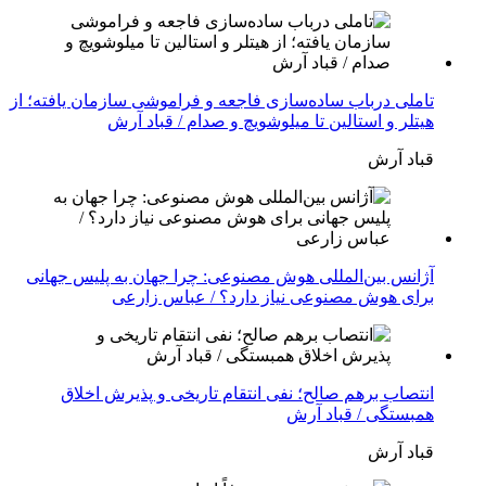
تاملی درباب سادەسازی فاجعە و فراموشی سازمان یافتە؛ از
هیتلر و استالین تا میلوشویچ و صدام / قباد آرش
قباد آرش
آژانس بین‌المللی هوش مصنوعی: چرا جهان به پلیس جهانی
برای هوش مصنوعی نیاز دارد؟ / عباس زارعی
انتصاب برهم صالح؛ نفی انتقام تاریخی و پذیرش اخلاق
همبستگی / قباد آرش
قباد آرش