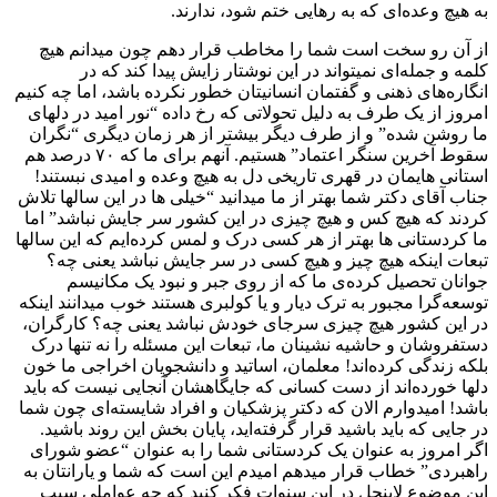
به هیچ وعدەای کە به رهایی ختم شود، ندارند.
از آن رو سخت است شما را مخاطب قرار دهم چون میدانم هیچ
کلمە و جملەای نمیتواند در این نوشتار زایش پیدا کند کە در
انگارەهای ذهنی و گفتمان انسانیتان خطور نکردە باشد، اما چە کنیم
امروز از یک طرف به دلیل تحولاتی که رخ داده “نور امید در دلهای
ما روشن شده” و از طرف دیگر بیشتر از هر زمان دیگری “نگران
سقوط آخرین سنگر اعتماد” هستیم. آنهم برای ما کە ۷۰ درصد هم
استانی هایمان در قهری تاریخی دل به هیچ وعدە و امیدی نبستند!
جناب آقای دکتر شما بهتر از ما میدانید “خیلی ها در این سالها تلاش
کردند کە هیچ کس و هیچ چیزی در این کشور سر جایش نباشد” اما
ما کردستانی ها بهتر از هر کسی درک و لمس کردەایم کە این سالها
تبعات اینکە هیچ چیز و هیچ کسی در سر جایش نباشد یعنی چە؟
جوانان تحصیل کردەی ما کە از روی جبر و نبود یک مکانیسم
توسعەگرا مجبور بە ترک دیار و یا کولبری هستند خوب میدانند اینکە
در این کشور هیچ چیزی سرجای خودش نباشد یعنی چە؟ کارگران،
دستفروشان و حاشیە نشینان ما، تبعات این مسئلە را نە تنها درک
بلکه زندگی کردەاند! معلمان، اساتید و دانشجویان اخراجی ما خون
دلها خوردەاند از دست کسانی کە جایگاهشان آنجایی نیست کە باید
باشد! امیدوارم الان کە دکتر پزشکیان و افراد شایستەای چون شما
در جایی کە باید باشید قرار گرفتەاید، پایان بخش این روند باشید.
اگر امروز بە عنوان یک کردستانی شما را به عنوان “عضو شورای
راهبردی” خطاب قرار میدهم امیدم این است کە شما و یارانتان بە
این موضوع لاینحل در این سنوات فکر کنید کە چه عواملی سبب