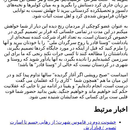
بر زبان جاری کرد دستانش را بگیرید و بە میان کولبرها و نخبەهای
دلسوز و تحصیلکردە کردستانی ببرید تا جهلش نسبت بە توانایی
جوانان فراموش شدەی کرد و اهل سنت اثبات شود.
بە عنوان عضو کوچکی از مردمان رنج دیدە این دیار از شما خواهش
میکنم در این مدت در تمامی جلساتی کە قرار بر تصمیم گیری در
خصوص کردستان است، به تعداد افراد شرکت کنندە نسخەای از
یادداشت “وَستا قادر یا روح سرگردان ملی” را با خودتان ببرید و آنها
را ملزم کنید کە قبل از اینکە در مورد جایگاه کردها تصمیم بگیرند،
یادداشتتان را مطالعه کنند تا کسی جرات نکند رنجی کە ما برای این
سرزمین کشیدەایم را نادیدە بگیرد، به آنها یادآور شوید کە روستا و
شهری در کردستان نیست کە خالی از “وَستا قادر” ها باشد!
امیداست “صبح رویشی اگر آغاز گردیده” سالها تداوم پیدا کند و در
این میان ما هم “همچون شما “کاری را که عقلمان می گفت
درست است، انجام دادەایم” و یقینا در ادامە نیز تا جایی کە عقلانیت
حکم کند خواهیم ماند و خواهیم جنگید. یقین بدانید حضور شما قوت
قلبی ست برای کسانی کە صدایشان شنیدە نمی شود.
اخبار مرتبط
خشونت دوم در قاموس شهرت؛ از رهایی جسم تا اسارت
تصویر / قباد آرش