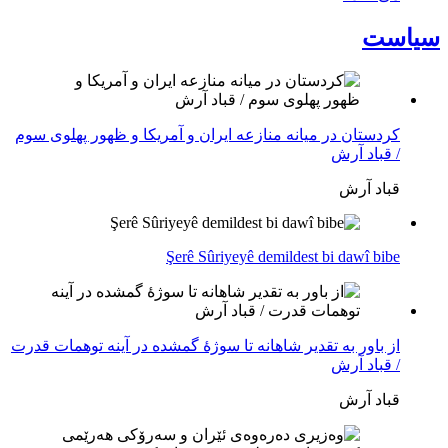
سیاست
کردستان در میانه منازعە ایران و آمریکا و ظهور پهلوی سوم
/ قباد آرش
قباد آرش
Şerê Sûriyeyê demildest bi dawî bibe
از باور بە تقدیر شاهانه تا سوژهٔ گمشده در آینه توهمات قدرت
/ قباد آرش
قباد آرش