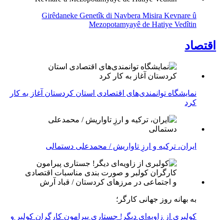
Girêdaneke Genetîk di Navbera Misira Kevnare û
Mezopotamyayê de Hatiye Vedîtin
اقتصاد
نمایشگاه توانمندی‌های اقتصادی استان کردستان آغاز به کار
کرد
ایران، ترکیه و ارزِ تاواریش / محمدعلی دستمالی
به بهانه روز جهانی کارگر؛
کولبری از زاویه‌ای دیگر! جستاری پیرامون کارگران کولبر و