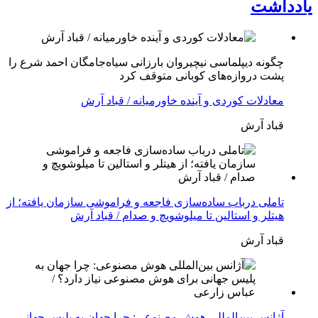
یادداشت
چگونه دیپلماسی نیچیروان بارزانی سیاەجامگان احمد شرع را
پشت دروازەهای کوبانی متوقف کرد
معادلات کوردی و آینده خاورمیانه / قباد آرش
قباد آرش
تاملی درباب سادەسازی فاجعە و فراموشی سازمان یافتە؛ از
هیتلر و استالین تا میلوشویچ و صدام / قباد آرش
قباد آرش
آژانس بین‌المللی هوش مصنوعی: چرا جهان به پلیس جهانی