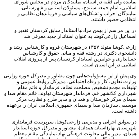
نماینده ولی فقیه در استان، نمایندگان مردم در مجلس شورای
اسلامی، امام جمعه سنندج، مسئولان استانی و شهرستانی،
نمایندگان احزاب و تشکل‌های سیاسی و فرماندهان نظامی و
انتظامی حضور داشتند.
در این مراسم از بهمن مرادنیا استاندار سابق کردستان تقدیر و
اسماعیل زارعی‌کوشا به عنوان استاندار جدید معرفی شد.
زارعی‌کوشا متولد ۱۳۵۷ در شهرستان قروه و کارشناس ارشد و
دانشجوی دکتری در رشته فقه و مبانی حقوق و کارشناس
حسابداری و جوانترین استاندار کردستان پس از پیروزی انقلاب
اسلامی در این استان است.
وی پیش از این مسؤولیت‌هایی چون مشاور و مدیرکل حوزه وزارتی
وزارت تعاون، کار و رفاه اجتماعی، مدیرکل روابط عمومی و
تبلیغات مجمع تشخیص مصلحت نظام، فرماندار و قائم مقام
شهرداری کلانشهر قم، فرماندار شهرستان نهاوند، قائم مقام صدا و
سیمای مرکز خوزستان و همدان و مدیر طرح و نظارت مرکز
موسیقی سازمان صدا و سیمای جمهوری اسلامی ایران را برعهده
داشته است.
در سوابق اجرایی و مدیریتی زارعی‌کوشا، سرپرست فرمانداری
شهرستان بهار(استان همدان)، مشاور و مدیرکل حوزه استاندار
همدان، مدیر مالی معاونت فرهنگی نهاد نمایندگی مقام معظم