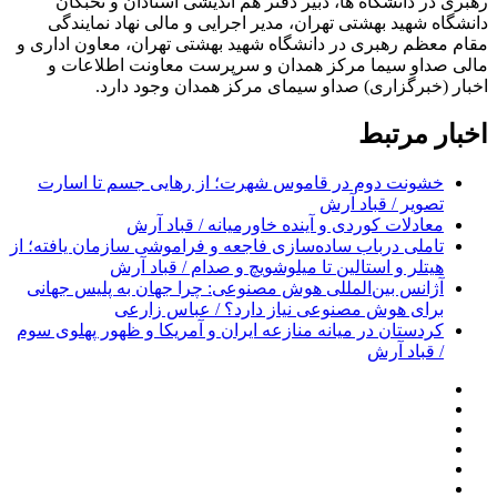
رهبری در دانشگاه ها، دبیر دفتر هم اندیشی استادان و نخبگان
دانشگاه شهید بهشتی تهران، مدیر اجرایی و مالی نهاد نمایندگی
مقام معظم رهبری در دانشگاه شهید بهشتی تهران، معاون اداری و
مالی صداو سیما مرکز همدان و سرپرست معاونت اطلاعات و
اخبار (خبرگزاری) صداو سیمای مرکز همدان وجود دارد.
اخبار مرتبط
خشونت دوم در قاموس شهرت؛ از رهایی جسم تا اسارت
تصویر / قباد آرش
معادلات کوردی و آینده خاورمیانه / قباد آرش
تاملی درباب سادەسازی فاجعە و فراموشی سازمان یافتە؛ از
هیتلر و استالین تا میلوشویچ و صدام / قباد آرش
آژانس بین‌المللی هوش مصنوعی: چرا جهان به پلیس جهانی
برای هوش مصنوعی نیاز دارد؟ / عباس زارعی
کردستان در میانه منازعە ایران و آمریکا و ظهور پهلوی سوم
/ قباد آرش