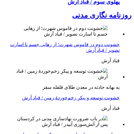
پهلوی سوم / قباد آرش
روزنامه نگاری مدنی
خشونت دوم در قاموس شهرت؛ از رهایی جسم تا اسارت
تصویر / قباد آرش
قباد آرش
بە بهانه حادثە در معدن طلای قلقله سقز
خشونت توسعه و پیکرِ زخم‌خوردهٔ زمین / قباد آرش
قباد آرش