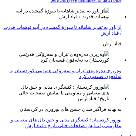
Şerê Sûriyeyê demildest bi dawî bibe
از باور بە تقدیر شاهانه تا سوژهٔ گمشده در آینه توهمات قدرت
/ قباد آرش
قباد آرش
وەزیری دەرەوەی ئێران و سەرۆکی هەرێمی کوردستان بە
تەلەفۆن قسەیان کرد
به بهانه فراگیر شدن جشن های نوروزی در کردستان
نوروز کردستان؛ کنشگری مدنی و خلق دال های معنایی و
مقاومتی یا نمایش صفحات خالی تاریخ / قباد آرش