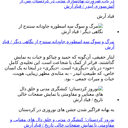
در باب ضرورت نهادسازی مدنی در کردستان پس از
آتش‌سوزی آبیدر / قباد آرش
قباد آرش
مرگ و سوگ سه اسطوره جاودانه سنندج از نگاهی دیگر / قباد
آرش
ایثار حقیقی، آن‌گونه که حمید و چیاکو و خبات به نمایش
گذاشتند، فراتر از کمک یا شجاعت است. این تخلیه‌ی کاملِ
«خود» در پای «دیگری» است. «دیگری» در اینجا نه یک انسان
خاص، که طبیعتِ آبیدر – به مثابه‌ی مظهر زیبایی، هویت،
حیات و میراث جمعی – بود.
به بهانه فراگیر شدن جشن های نوروزی در کردستان
نوروز کردستان؛ کنشگری مدنی و خلق دال های معنایی و
مقاومتی یا نمایش صفحات خالی تاریخ / قباد آرش