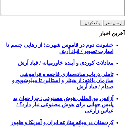
ارسال نظر
پاک کردن !
آخرین اخبار
خشونت دوم در قاموس شهرت؛ از رهایی جسم تا
اسارت تصویر / قباد آرش
معادلات کوردی و آینده خاورمیانه / قباد آرش
تاملی درباب سادەسازی فاجعە و فراموشی
سازمان یافتە؛ از هیتلر و استالین تا میلوشویچ و
صدام / قباد آرش
آژانس بین‌المللی هوش مصنوعی: چرا جهان به
پلیس جهانی برای هوش مصنوعی نیاز دارد؟ /
عباس زارعی
کردستان در میانه منازعە ایران و آمریکا و ظهور