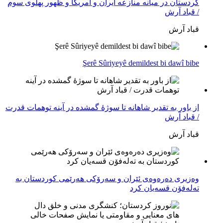
کردستان در میانه منازعە ایران و آمریکا و ظهور پهلوی سوم
/ قباد آرش
قباد آرش
Şerê Sûriyeyê demildest bi dawî bibe
از باور بە تقدیر شاهانه تا سوژهٔ گمشده در آینه توهمات قدرت
/ قباد آرش
قباد آرش
وەزیری دەرەوەی ئێران و سەرۆکی هەرێمی کوردستان بە
تەلەفۆن قسەیان کرد