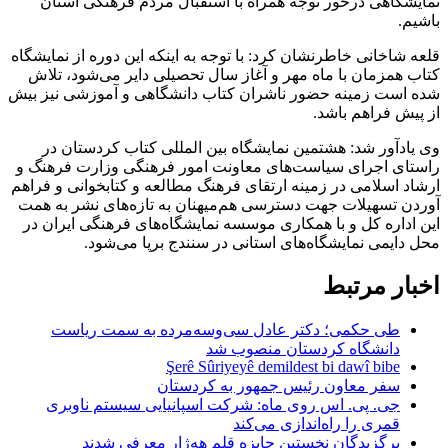
نمایشگاهی درخور توجه همراه با استقبال مردم فرهنگی استان
باشیم.
قلعه شاخانی خاطرنشان کرد: با توجه به اینکه این دوره از نمایشگاه
کتاب همزمان با ماه مهر و آغاز سال تحصیلی دایر می‌شود، تلاش
شده است زمینه حضور ناشران کتاب دانشگاهی و آموزشی نیز بیش
از پیش فراهم باشد.
وی یادآور شد: هشتمین نمایشگاه بین المللی کتاب کردستان در
راستای اجرای سیاست‌های معاونت امور فرهنگی وزارت فرهنگ و
ارشاد اسلامی در زمینه ارتقای فرهنگ مطالعه و کتابخوانی و فراهم
آوردن تسهیلات جهت دسترسی هم‌میهنان به تازه‌های نشر به همت
این اداره کل و با همکاری موسسه نمایشگاه‌های فرهنگی ایران در
محل دایمی نمایشگاه‌های استانی در سنندج برپا می‌شود.
اخبار مرتبط
طی حکمی؛ دکتر عادل سی‌وسه‌مرده به سمت ریاست
دانشگاه کردستان منصوب شد
Şerê Sûriyeyê demildest bi dawî bibe
سفر معاون رئیس جمهور به کردستان
جی. پی. اس روی ماه: شرکت اسپانیایی سیستم ناوبری
قمری را راه‌اندازی می‌کند
برگزیدگان نخستین جایزه قلم هه‌ژار معرفی شدند