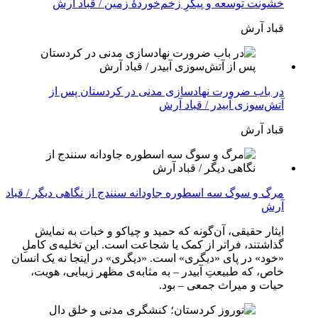
خشونت توسعه و پیکرِ زخم‌خوردهٔ زمین / قباد آرش
قباد آرش
در باب ضرورت نهادسازی مدنی در کردستان پس از
آتش‌سوزی آبیدر / قباد آرش
قباد آرش
مرگ و سوگ سه اسطوره جاودانه سنندج از نگاهی دیگر / قباد
آرش
ایثار حقیقی، آن‌گونه که حمید و چیاکو و خبات به نمایش
گذاشتند، فراتر از کمک یا شجاعت است. این تخلیه‌ی کاملِ
«خود» در پای «دیگری» است. «دیگری» در اینجا نه یک انسان
خاص، که طبیعتِ آبیدر – به مثابه‌ی مظهر زیبایی، هویت،
حیات و میراث جمعی – بود.