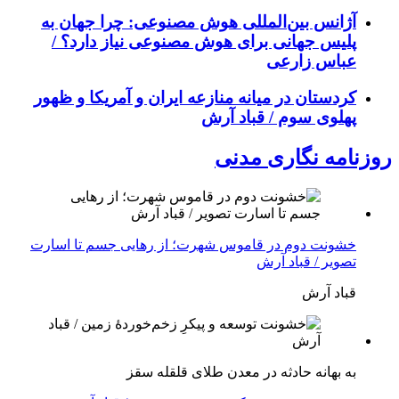
آژانس بین‌المللی هوش مصنوعی: چرا جهان به
پلیس جهانی برای هوش مصنوعی نیاز دارد؟ /
عباس زارعی
کردستان در میانه منازعە ایران و آمریکا و ظهور
پهلوی سوم / قباد آرش
روزنامه نگاری مدنی
خشونت دوم در قاموس شهرت؛ از رهایی جسم تا اسارت
تصویر / قباد آرش
قباد آرش
بە بهانه حادثە در معدن طلای قلقله سقز