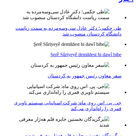
طی حکمی؛ دکتر عادل سی‌وسه‌مرده به سمت ریاست
دانشگاه کردستان منصوب شد
Şerê Sûriyeyê demildest bi dawî bibe
سفر معاون رئیس جمهور به کردستان
جی. پی. اس روی ماه: شرکت اسپانیایی سیستم ناوبری
قمری را راه‌اندازی می‌کند
برگزیدگان نخستین جایزه قلم هه‌ژار معرفی شدند