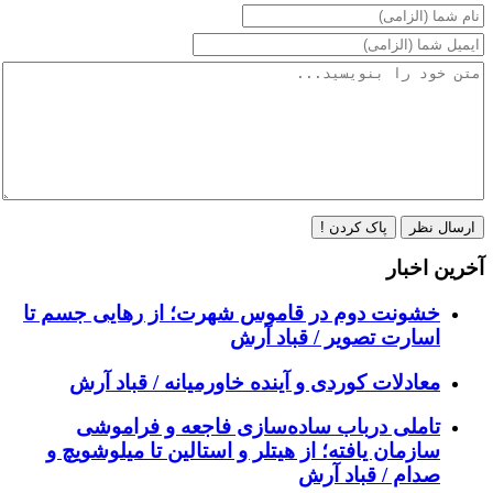
ارسال نظر
پاک کردن !
آخرین اخبار
خشونت دوم در قاموس شهرت؛ از رهایی جسم تا
اسارت تصویر / قباد آرش
معادلات کوردی و آینده خاورمیانه / قباد آرش
تاملی درباب سادەسازی فاجعە و فراموشی
سازمان یافتە؛ از هیتلر و استالین تا میلوشویچ و
صدام / قباد آرش