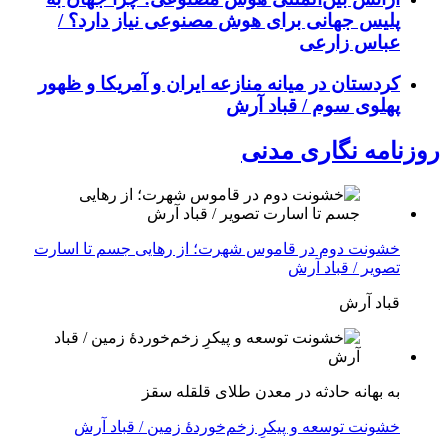
پلیس جهانی برای هوش مصنوعی نیاز دارد؟ /
عباس زارعی
کردستان در میانه منازعە ایران و آمریکا و ظهور
پهلوی سوم / قباد آرش
روزنامه نگاری مدنی
خشونت دوم در قاموس شهرت؛ از رهایی جسم تا اسارت
تصویر / قباد آرش
قباد آرش
بە بهانه حادثە در معدن طلای قلقله سقز
خشونت توسعه و پیکرِ زخم‌خوردهٔ زمین / قباد آرش