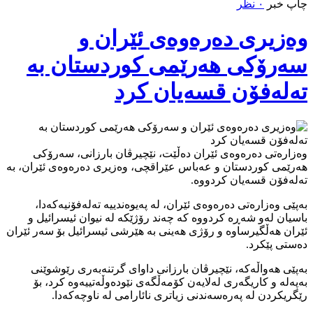
چاپ خبر
۰ نظر
وەزیری دەرەوەی ئێران و
سەرۆکی هەرێمی کوردستان بە
تەلەفۆن قسەیان کرد
وەزارەتی دەرەوەی ئێران دەڵێت، نێچیرڤان بارزانی، سەرۆکی
هەرێمی کوردستان و عەباس عێراقچی، وەزیری دەرەوەی ئێران، بە
تەلەفۆن قسەیان کردووە.
بەپێی وەزارەتی دەرەوەی ئێران، لە پەیوەندییە تەلەفۆنیەکەدا،
باسیان لەو شەڕە کردووە کە چەند رۆژێکە لە نیوان ئیسرائیل و
ئێران هەڵگیرساوە و رۆژی هەینی بە هێرشی ئیسرائیل بۆ سەر ئێران
دەستی پێکرد.
بەپێی هەواڵەکە، نێچیرڤان بارزانی داوای گرتنەبەری رێوشوێنی
بەپەلە و کاریگەری لەلایەن کۆمەڵگەی نێودەوڵەتییەوە کرد، بۆ
رێگریکردن لە پەرەسەندنی زیاتری نائارامی لە ناوچەکەدا.