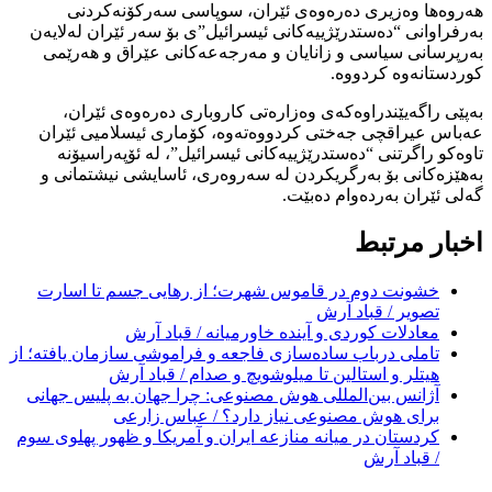
هەروەها وەزیری دەرەوەی ئێران، سوپاسی سەرکۆنەکردنی
بەرفراوانی “دەستدرێژییەکانی ئیسرائیل”ی بۆ سەر ئێران لەلایەن
بەرپرسانی سیاسی و زانایان و مەرجەعەکانی عێراق و هەرێمی
کوردستانەوە کردووە.
بەپێی راگەیێندراوەکەی وەزارەتی کاروباری دەرەوەی ئێران،
عەباس عیراقچی جەختی کردووەتەوە، کۆماری ئیسلامیی ئێران
تاوەکو راگرتنی “دەستدرێژییەکانی ئیسرائیل”، لە ئۆپەراسیۆنە
بەهێزەکانی بۆ بەرگریکردن لە سەروەری، ئاسایشی نیشتمانی و
گەلی ئێران بەردەوام دەبێت.
اخبار مرتبط
خشونت دوم در قاموس شهرت؛ از رهایی جسم تا اسارت
تصویر / قباد آرش
معادلات کوردی و آینده خاورمیانه / قباد آرش
تاملی درباب سادەسازی فاجعە و فراموشی سازمان یافتە؛ از
هیتلر و استالین تا میلوشویچ و صدام / قباد آرش
آژانس بین‌المللی هوش مصنوعی: چرا جهان به پلیس جهانی
برای هوش مصنوعی نیاز دارد؟ / عباس زارعی
کردستان در میانه منازعە ایران و آمریکا و ظهور پهلوی سوم
/ قباد آرش