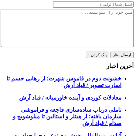
ارسال نظر
پاک کردن !
آخرین اخبار
خشونت دوم در قاموس شهرت؛ از رهایی جسم تا
اسارت تصویر / قباد آرش
معادلات کوردی و آینده خاورمیانه / قباد آرش
تاملی درباب سادەسازی فاجعە و فراموشی
سازمان یافتە؛ از هیتلر و استالین تا میلوشویچ و
صدام / قباد آرش
آژانس بین‌المللی هوش مصنوعی: چرا جهان به