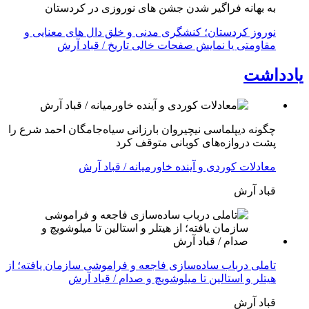
به بهانه فراگیر شدن جشن های نوروزی در کردستان
نوروز کردستان؛ کنشگری مدنی و خلق دال های معنایی و
مقاومتی یا نمایش صفحات خالی تاریخ / قباد آرش
یادداشت
چگونه دیپلماسی نیچیروان بارزانی سیاەجامگان احمد شرع را
پشت دروازەهای کوبانی متوقف کرد
معادلات کوردی و آینده خاورمیانه / قباد آرش
قباد آرش
تاملی درباب سادەسازی فاجعە و فراموشی سازمان یافتە؛ از
هیتلر و استالین تا میلوشویچ و صدام / قباد آرش
قباد آرش