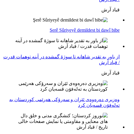
قباد آرش
Şerê Sûriyeyê demildest bi dawî bibe
از باور بە تقدیر شاهانه تا سوژهٔ گمشده در آینه توهمات قدرت
/ قباد آرش
قباد آرش
وەزیری دەرەوەی ئێران و سەرۆکی هەرێمی کوردستان بە
تەلەفۆن قسەیان کرد