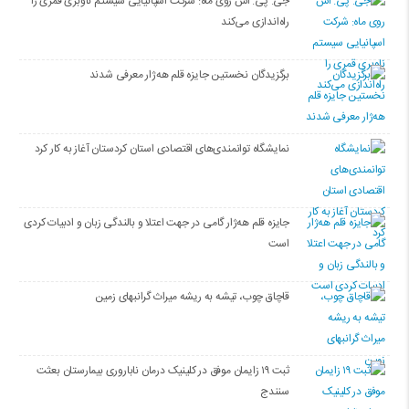
جی. پی. اس روی ماه: شرکت اسپانیایی سیستم ناوبری قمری را
راه‌اندازی می‌کند
برگزیدگان نخستین جایزه قلم هه‌ژار معرفی شدند
نمایشگاه توانمندی‌های اقتصادی استان کردستان آغاز به کار کرد
جایزه قلم هه‌ژار گامی در جهت اعتلا و بالندگی زبان و ادبیات کردی
است
قاچاق چوب، تیشه به ریشه میراث گرانبهای زمین
ثبت ۱۹ زایمان موفق در کلینیک درمان ناباروری بیمارستان بعثت
سنندج