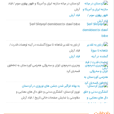
کردستان در میانه منازعە ایران و آمریکا و ظهور پهلوی سوم / قباد
آرش
قباد آرش
Şerê Sûriyeyê demildest bi dawî bibe
از باور بە تقدیر شاهانه تا سوژهٔ گمشده در آینه توهمات قدرت /
قباد آرش
قباد آرش
وەزیری دەرەوەی ئێران و سەرۆکی هەرێمی کوردستان بە تەلەفۆن
قسەیان کرد
به بهانه فراگیر شدن جشن های نوروزی در کردستان
نوروز کردستان؛ کنشگری مدنی و خلق دال های معنایی و
مقاومتی یا نمایش صفحات خالی تاریخ / قباد آرش
یادداشت