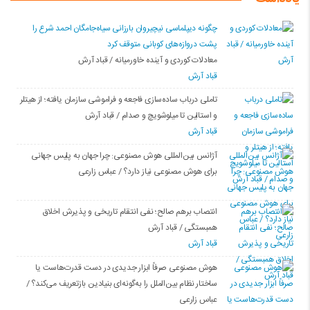
چگونه دیپلماسی نیچیروان بارزانی سیاەجامگان احمد شرع را
پشت دروازەهای کوبانی متوقف کرد
معادلات کوردی و آینده خاورمیانه / قباد آرش
قباد آرش
تاملی درباب سادەسازی فاجعە و فراموشی سازمان یافتە؛ از هیتلر
و استالین تا میلوشویچ و صدام / قباد آرش
قباد آرش
آژانس بین‌المللی هوش مصنوعی: چرا جهان به پلیس جهانی
برای هوش مصنوعی نیاز دارد؟ / عباس زارعی
انتصاب برهم صالح؛ نفی انتقام تاریخی و پذیرش اخلاق
همبستگی / قباد آرش
قباد آرش
هوش مصنوعی صرفاً ابزار جدیدی در دست قدرت‌هاست یا
ساختار نظام بین‌الملل را به‌گونه‌ای بنیادین بازتعریف می‌کند؟ /
عباس زارعی