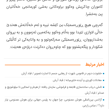
کاموران چاکریش وەکوو براوەکانی بەشی کورمانجی خەڵاتیان
پێ بەخشرا.
گەرچی هیچ ڕێوڕەسمێک بێ کێشە نییە و ئەم خەڵاتەش هەندێ
خاڵی لاوازی تێیدا بوو بەڵام وەکوو یەکەمین ئەزموون و بە بڕوای
بەشداربووان، ڕێوڕەسمێکی سەرکەوتوو و بە واتایەکی تر کاڵێکی
شکۆدار و پێگەیشتوو بوو کە چاوەڕوان دەکرێت درێژەی هەبێت.
اخبار مرتبط
خشونت دوم در قاموس شهرت؛ از رهایی جسم تا اسارت تصویر / قباد آرش
معادلات کوردی و آینده خاورمیانه / قباد آرش
تاملی درباب سادەسازی فاجعە و فراموشی سازمان یافتە؛ از هیتلر و استالین تا میلوشویچ و
صدام / قباد آرش
آژانس بین‌المللی هوش مصنوعی: چرا جهان به پلیس جهانی برای هوش مصنوعی نیاز
دارد؟ / عباس زارعی