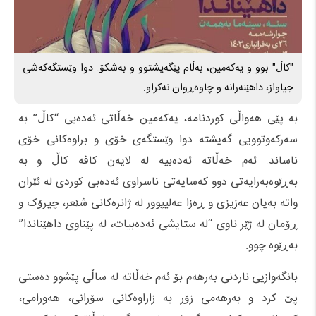
"کاڵ" بوو و یەکەمین، بەڵام پێگەیشتوو و بەشکۆ. دوا وێستگەکەشی
جیاواز، داهێنەرانە و چاوەڕوان نەکراو.
بە پێی هەواڵی کوردنامە، یەکەمین خەڵاتی ئەدەبی “کاڵ” بە
سەرکەوتوویی گەیشتە دوا وێستگەی خۆی و براوەکانی خۆی
ناساند. ئەم خەڵاتە ئەدەبیە لە لایەن کافە کاڵ و بە
بەڕێوەبەرایەتی دوو کەسایەتی ناسراوی ئەدەبی کوردی لە ئێران
واتە بەیان عەزیزی و ڕەزا عەلیپوور لە ژانرەکانی شێعر، چیرۆک و
ڕۆمان لە ژێر ناوی “لە ستایشی ئەدەبیات، لە پێناوی داهێناندا”
بەڕێوە چوو.
بانگەوازیی ناردنی بەرهەم بۆ ئەم خەڵاتە لە ساڵی پێشوو دەستی
پێ کرد و بەرهەمی زۆر بە زاراوەکانی سۆرانی، هەورامی،