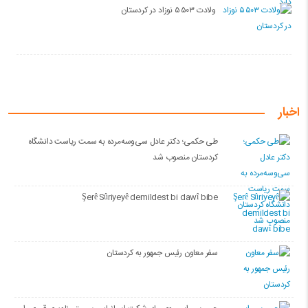
ولادت ۵۵۰۳ نوزاد در کردستان
اخبار
طی حکمی؛ دکتر عادل سی‌وسه‌مرده به سمت ریاست دانشگاه
کردستان منصوب شد
Şerê Sûriyeyê demildest bi dawî bibe
سفر معاون رئیس جمهور به کردستان