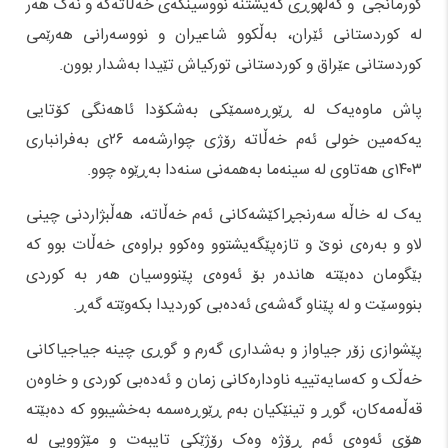
کورمانجی و کەلهوڕی گەیشتنە نووسینگەی خەڵاتەکە و نەک هەر
لە کوردستانی ئێران، بەڵکوو شاعیران و نووسەرانی هەرێمی
کوردستانی عێراق و کوردستانی تورکیاش تێیدا بەشدار بوون.
پاش ماوەیەک لە ڕێوڕەسمێکی بەشکۆدا ئاهەنگی کۆتایی
یەکەمین خولی ئەم خەڵاتە رۆژی چوارشەمە ۲۶ی بەفرانباری
۱۴۰۳ی هەتاوی لە سینەما بەهمەنی سنەدا بەڕێوە چوو.
یەک لە خاڵە سەرنجڕاکێشەکانی ئەم خەڵاتە، هەڵبژاردنی چینی
لاو و بەرەی نوێ و تازەپێگەیشتوو وەکوو براوەی خەڵات بوو کە
بێگومان دەبێتە هاندەر بۆ ئەوەی پێنووسیان هەر بە کوردی
بنووسێت و لە پێناو گەشەی ئەدەبی کوردیدا بکەوێتە گەڕ.
پێشوازی زۆر جیاواز و بەشداری گەرم و گوڕی چینە جیاجیاکانی
خەڵک و کەسایەتییە ناودارەکانی زمان و ئەدەبی کوردی و خاوەن
قەڵەمەکان، گوڕ و تینێکیان بەم ڕێوڕەسمە بەخشیبوو کە دەبێتە
هۆی ئەوەی ئەم ڕۆژە وەک رۆژێکی تایبەت و مێژوویی لە