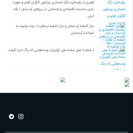
کولبری از زاویه‌ای دیگر! جستاری پیرامون کارگران کولبر و صورت
بندی مناسبات اقتصادی و اجتماعی در مرزهای کردستان / قباد
آرش
بازار آشفته کردستان و بازار آشفته­ تر نظارت / چند توصیه به
استاندار کردستان
از شعار تا عمل ساماندهی کولبران/ وعده‌هایی که رنگ اجرا نگرفت