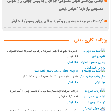
آژانس بین‌المللی هوش مصنوعی: چرا جهان به پلیس جهانی برای هوش
مصنوعی نیاز دارد؟ / عباس زارعی
کردستان در میانه منازعە ایران و آمریکا و ظهور پهلوی سوم / قباد آرش
روزنامه نگاری مدنی
خشونت دوم در قاموس شهرت؛ از رهایی جسم تا اسارت تصویر /
قباد آرش
قباد آرش
بە بهانه حادثە در معدن طلای قلقله سقز
خشونت توسعه و پیکرِ زخم‌خوردهٔ زمین / قباد آرش
قباد آرش
در باب ضرورت نهادسازی مدنی در کردستان پس از آتش‌سوزی
آبیدر / قباد آرش
قباد آرش
مرگ و سوگ سه اسطوره جاودانه سنندج از نگاهی دیگر / قباد