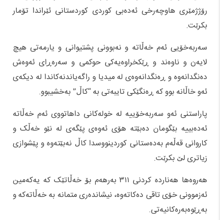
رۆژژمێری هاوچەرخی ئەدەبی کوردی کوردستانی ئێراندا تۆمار
بکرێت.
سەربەخۆیی ئەم خەڵاتە و نەبوونی پشتیوانی و یارمەتی هیچ
لایەن و ناوەند و ڕێکخراوەیەکی حوکمی و سەرەڕای ئەوەش
دەنگدانەوە و ڕەنگدانەوەی لە میدیا و راگەیاندنەکاندا لە دیکەی
ئەو خاڵانە بوو کە ڕەنگێکی تایبەتی بە “کاڵ” بەخشیبوو.
پاراستنی ئەو سەربەخۆییە لە خولەکانی داهاتووی ئەم خەڵاتە
ئەدەبییە بێگومان دەبێتە هۆی ئەوەی پێگەی لە نێو خەڵک و
کاروانی قەڵەم بەدەستانی کوردینووسدا کاڵ نەبێتەوە و پێشوازی
زیاتری لێ بکرێت.
هەروەها هەناردە کردنی ۳۱۱ بەرهەم بۆ خەڵاتێک کە یەکەمین
ئەزموونی خۆی تاقی دەکاتەوە، نیشاندەری متمانە بە خەڵاتەکە و
بەڕێوەبەرەکانیەتی.