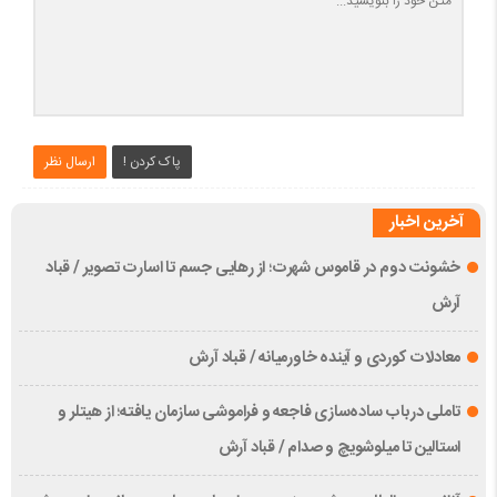
پاک کردن !
ارسال نظر
آخرین اخبار
خشونت دوم در قاموس شهرت؛ از رهایی جسم تا اسارت تصویر / قباد
آرش
معادلات کوردی و آینده خاورمیانه / قباد آرش
تاملی درباب سادەسازی فاجعە و فراموشی سازمان یافتە؛ از هیتلر و
استالین تا میلوشویچ و صدام / قباد آرش