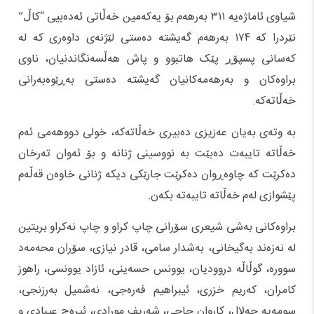
شیاوی ئاماژەیە ۳۱۱ بەرهەم بۆ یەکەمین خەڵاتی ئەدەبیی “کاڵ”
نێردرا کە ۱۷۴ بەرهەم گەیشتە دەستی لێژنەی داوەری کە لە
کەسانی پسپۆڕ پێک هاتبوو و پاش هەڵسەنگاندنیان، ناوی
براوەکان و بەرهەمەکانیان گەیشتە دەستی بەڕێوەبەرانی
خەڵاتەکە.
بە وتەی بەیان عەزیزی دەبیری خەڵاتەکە، خولی دووهەمی ئەم
خەڵاتە تایبەت دەبێت بە نووسینی ژنانە و بۆ ئەوان تەرخان
دەکرێت کە چاوەڕوان دەکرێت جارێکی دیکە ژنانی خاوەن قەڵەم
پێشوازی لەم خەڵاتە تایبەتە بکەن.
براوەکانی بەشی شیعری سۆرانی چاپ کراو و چاپ نەکراو بریتین
لە نەزەند بەگیخانی، بەشدار سامی، قادر نیازی، سۆران محەمەد
سوورە، گوڵاڵە دروودیان، یوونس حسەینی، ئازاد یوونسی، راهوز
کامران، کەریم خزری، ئیبراهیم فەرەجی، نەشمیل بەرزنجی،
سومەیە جەلال، کاروان حاجی، شەریف مورادی، ئیرەج عیبادی و