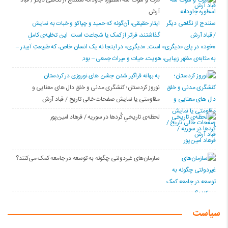
آرش
ایثار حقیقی، آن‌گونه که حمید و چیاکو و خبات به نمایش
گذاشتند، فراتر از کمک یا شجاعت است. این تخلیه‌ی کاملِ
«خود» در پای «دیگری» است. «دیگری» در اینجا نه یک انسان خاص، که طبیعتِ آبیدر –
به مثابه‌ی مظهر زیبایی، هویت، حیات و میراث جمعی – بود.
به بهانه فراگیر شدن جشن های نوروزی در کردستان
نوروز کردستان؛ کنشگری مدنی و خلق دال های معنایی و
مقاومتی یا نمایش صفحات خالی تاریخ / قباد آرش
لحظه‌ی تاریخیِ کُردها در سوریه / فرهاد امین‌پور
سازمان‌های غیردولتی چگونه به توسعه در جامعه کمک می‌کنند؟
سیاست