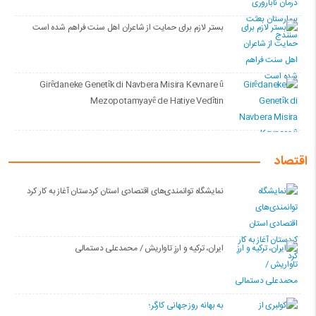
بستر لازم برای حمایت از شاعران اهل سنت فراهم شده است
Girêdaneke Genetîk di Navbera Misira Kevnare û
Mezopotamyayê de Hatiye Vedîtin
اقتصاد
نمایشگاه توانمندی‌های اقتصادی استان کردستان آغاز به کار کرد
ایران، ترکیه و ارزِ تاواریش / محمدعلی دستمالی
به بهانه روز جهانی کارگر؛