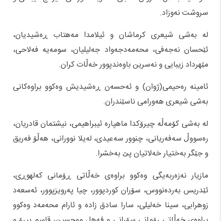
سروشت نەوزاد.
لە بەشی شیعری کرماشان و ئیلامدا مەهتاب ڕەشیدیان،
ئێحسان نەجەفی، محەمەدجەواد جەلیلیان، سومەیە فەلاحی،
مێهرداد زیبایی و نەسرین باوەندپوور خەڵات کران.
ئامینە رەحیمی(ژوان) و ئەحسەن ڕەشیدیش وەکوو براوەکانی
بەشی شیعری هەورامی ناسێندران.
لە بەشی کۆمەڵە چیرۆکدا ماهپارە ئیبراهیمی، نیشتمان قادریان،
رەسووڵ سەفەریانی، چنوور سەعیدی، لەیلا نوورانی، هەڵۆ فەریق
و جێگر بەختیار خەلاتیان پێ بەخشرا.
مازیار نەزەربەیگی وەکوو براوەی خەڵاتی ڕۆمانی کەلهوڕی،
ئێدریس بەردەنووس، سۆران کوردپوور، چیا پەرویزپوور، ئەسعەد
زوهرابی، سینا خەلیلی، سارا سادق زادە و ئارام محەمەد وەکوو
براوەی خەڵاتی رۆمانی سۆرانی و ڤەهل موحسین، قاسم پیرۆ و