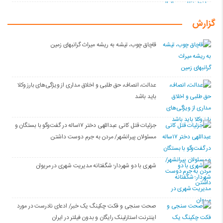
گزارش
قاچاق چوب، تیشه به ریشه میراث گرانبهای زمین
عدالت، انصاف، حق طلبی و اخلاق مداری از ویژگی‌های بارز وکلا
باید باشد
جزئیات قتل کانی عبداللهی دختر ۱۷ساله در گفت‌وگو با بستگان و
مسئولان پیرانشهر/ مردن به جرم دوست داشتن
شهری با دو شهردار؛ شگفتانه مدیریت شهری در مریوان
صحت سنجی و فکت چکینگ یک خبر/ ادعای نادرست در مورد
اینترنت استارلینک رایگان و بدون فیلتر در ایران