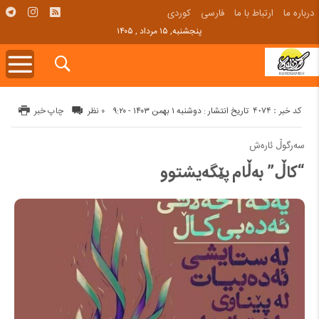
درباره ما
ارتباط با ما
فارسی
کوردی
پنجشنبه, ۱۵ مرداد , ۱۴۰۵
کد خبر : 4074
تاریخ انتشار : دوشنبه ۱ بهمن ۱۴۰۳ - ۹:۲۰
۰ نظر
چاپ خبر
سەرگوڵ ئارەش
“کاڵ” بەڵام پێگەیشتوو