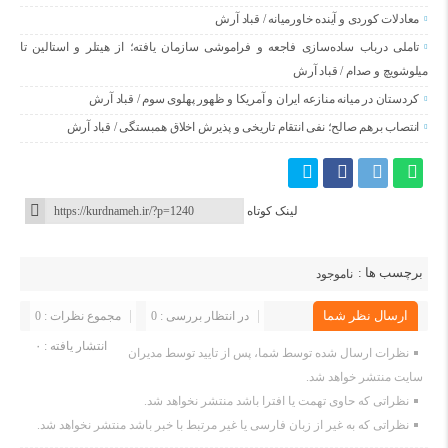
معادلات کوردی و آینده خاورمیانه / قباد آرش
تاملی درباب سادەسازی فاجعە و فراموشی سازمان یافتە؛ از هیتلر و استالین تا
میلوشویچ و صدام / قباد آرش
کردستان در میانه منازعە ایران و آمریکا و ظهور پهلوی سوم / قباد آرش
انتصاب برهم صالح؛ نفی انتقام تاریخی و پذیرش اخلاق همبستگی / قباد آرش
لینک کوتاه
برچسب ها :
ناموجود
ارسال نظر شما
در انتظار بررسی : 0
مجموع نظرات : 0
انتشار یافته : ۰
نظرات ارسال شده توسط شما، پس از تایید توسط مدیران
سایت منتشر خواهد شد.
نظراتی که حاوی تهمت یا افترا باشد منتشر نخواهد شد.
نظراتی که به غیر از زبان فارسی یا غیر مرتبط با خبر باشد منتشر نخواهد شد.