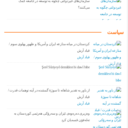
سازمان‌های غیردولتی چگونه به توسعه در جامعه کمک
می‌کنند؟
سیاست
کردستان در میانه منازعە ایران و آمریکا و ظهور پهلوی سوم /
قباد آرش
قباد آرش
Şerê Sûriyeyê demildest bi dawî bibe
از باور بە تقدیر شاهانه تا سوژهٔ گمشده در آینه توهمات قدرت /
قباد آرش
قباد آرش
وەزیری دەرەوەی ئێران و سەرۆکی هەرێمی کوردستان بە
تەلەفۆن قسەیان کرد