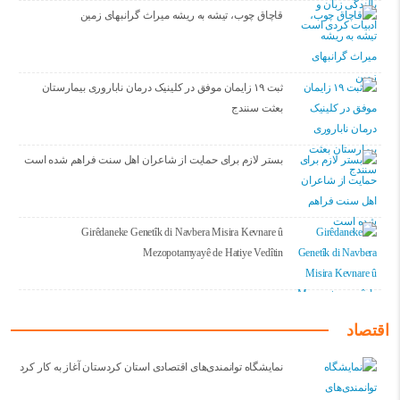
قاچاق چوب، تیشه به ریشه میراث گرانبهای زمین
ثبت ۱۹ زایمان موفق در کلینیک درمان ناباروری بیمارستان
بعثت سنندج
بستر لازم برای حمایت از شاعران اهل سنت فراهم شده است
Girêdaneke Genetîk di Navbera Misira Kevnare û
Mezopotamyayê de Hatiye Vedîtin
اقتصاد
نمایشگاه توانمندی‌های اقتصادی استان کردستان آغاز به کار کرد