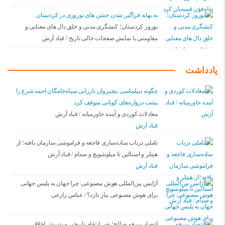
به بهانه فراگیر شدن جشن های نوروزی در کردستان
نوروز کردستان؛ کنشگری مدنی و خلق دال های معنایی و
مقاومتی یا نمایش صفحات خالی تاریخ / قباد آرش
یادداشت
چگونه دیپلماسی نیچیروان بارزانی سیاەجامگان احمد شرع را
پشت دروازەهای کوبانی متوقف کرد
معادلات کوردی و آینده خاورمیانه / قباد آرش
قباد آرش
تاملی درباب سادەسازی فاجعە و فراموشی سازمان یافتە؛ از
هیتلر و استالین تا میلوشویچ و صدام / قباد آرش
قباد آرش
آژانس بین‌المللی هوش مصنوعی: چرا جهان به پلیس جهانی
برای هوش مصنوعی نیاز دارد؟ / عباس زارعی
انتصاب برهم صالح؛ نفی انتقام تاریخی و پذیرش اخلاق