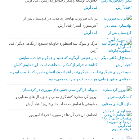
خشونت توسعه و پیکرِ زخم‌خوردهٔ زمین / قباد آرش
قباد آرش
در باب ضرورت نهادسازی مدنی در کردستان پس از
آتش‌سوزی آبیدر / قباد آرش
قباد آرش
مرگ و سوگ سه اسطوره جاودانه سنندج از نگاهی دیگر / قباد
آرش
ایثار حقیقی، آن‌گونه که حمید و چیاکو و خبات به نمایش
گذاشتند، فراتر از کمک یا شجاعت است. این تخلیه‌ی کاملِ
«خود» در پای «دیگری» است. «دیگری» در اینجا نه یک انسان خاص، که طبیعتِ آبیدر –
به مثابه‌ی مظهر زیبایی، هویت، حیات و میراث جمعی – بود.
به بهانه فراگیر شدن جشن های نوروزی در کردستان
نوروز کردستان؛ کنشگری مدنی و خلق دال های معنایی و
مقاومتی یا نمایش صفحات خالی تاریخ / قباد آرش
لحظه‌ی تاریخیِ کُردها در سوریه / فرهاد امین‌پور