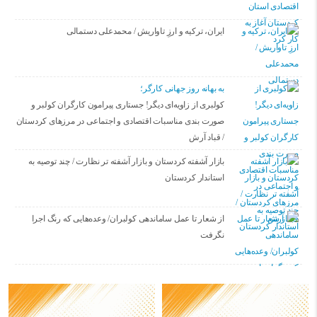
ایران، ترکیه و ارزِ تاواریش / محمدعلی دستمالی
به بهانه روز جهانی کارگر؛
کولبری از زاویه‌ای دیگر! جستاری پیرامون کارگران کولبر و
صورت بندی مناسبات اقتصادی و اجتماعی در مرزهای کردستان
/ قباد آرش
بازار آشفته کردستان و بازار آشفته­ تر نظارت / چند توصیه به
استاندار کردستان
از شعار تا عمل ساماندهی کولبران/ وعده‌هایی که رنگ اجرا
نگرفت