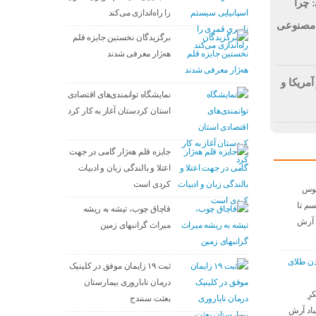
 چرا
را راه‌اندازی می‌کند
 مصنوعی
برگزیدگان نخستین جایزه قلم
هه‌ژار معرفی شدند
آمریکا و
نمایشگاه توانمندی‌های اقتصادی
استان کردستان آغاز به کار کرد
جایزه قلم هه‌ژار گامی در جهت
اعتلا و بالندگی زبان و ادبیات
کردی است
موس
م تا
قاچاق چوب، تیشه به ریشه
د آرش
میراث گرانبهای زمین
عدن طلای
ثبت ۱۹ زایمان موفق در کلینیک
درمان ناباروری بیمارستان
رِ
بعثت سنندج
باد آرش