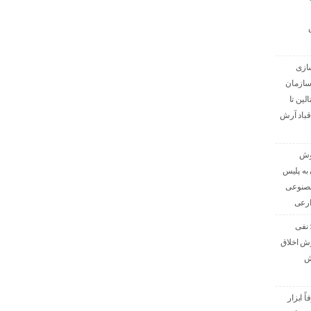
ازی
سازمان
الین تا
قباد آرش
هوش
به پلیس
مصنوعی
ارعی
 نفی
رش اخلاق
ش
 ابزار