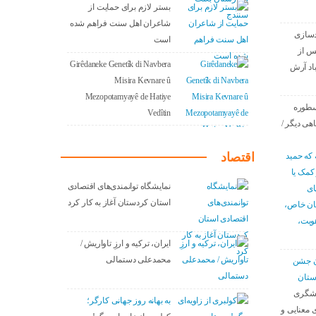
بستر لازم برای حمایت از
شاعران اهل سنت فراهم شده
دسازی
است
س از
Girêdaneke Genetîk di Navbera
باد آرش
Misira Kevnare û
Mezopotamyayê de Hatiye
سطوره
Vedîtin
اهی دیگر /
اقتصاد
 که حمید
 کمک یا
نمایشگاه توانمندی‌های اقتصادی
ای
استان کردستان آغاز به کار کرد
سان خاص،
هویت،
ایران، ترکیه و ارزِ تاواریش /
محمدعلی دستمالی
دن جشن
ستان
نشگری
به بهانه روز جهانی کارگر؛
 معنایی و