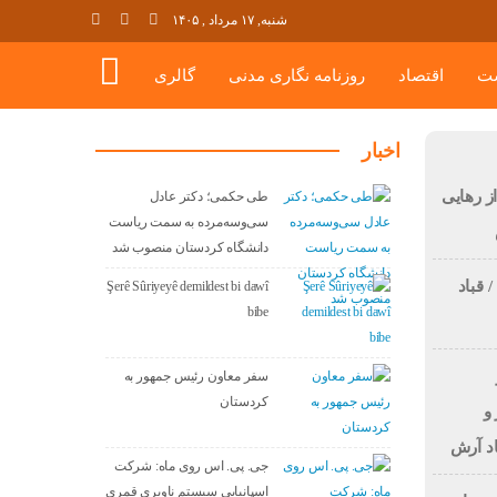
شنبه, ۱۷ مرداد , ۱۴۰۵
ت
اقتصاد
روزنامه نگاری مدنی
گالری
اخبار
 رهایی
طی حکمی؛ دکتر عادل
سی‌وسه‌مرده به سمت ریاست
دانشگاه کردستان منصوب شد
 قباد
Şerê Sûriyeyê demildest bi dawî
bibe
سفر معاون رئیس جمهور به
کردستان
و
اد آرش
جی. پی. اس روی ماه: شرکت
اسپانیایی سیستم ناوبری قمری