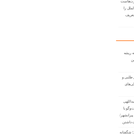
رت‌هاست
لملل را
زتعریف
ه ریشه
ن
 طلبی و
گی‌های
داللهی
گفت‌وگو با
پیرانشهر/
 داشتن
؛ شگفتانه