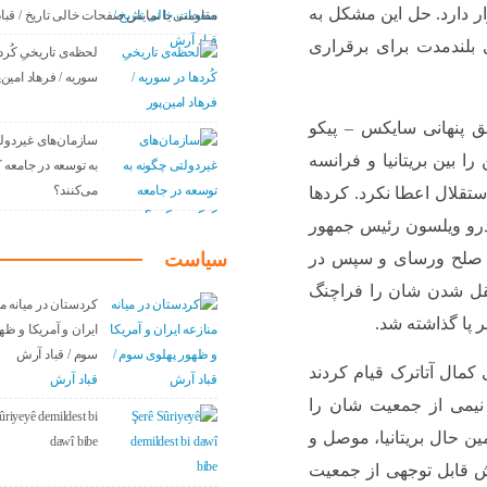
 دارد. حل این مشکل به
مقاومتی یا نمایش صفحات خالی تاریخ / قبا
ی بلندمدت برای برقراری
لحظه‌ی تاریخیِ کُرد
سوریه / فرهاد امین‌پ
ق پنهانی سایکس – پیکو
سازمان‌های غیردول
 بین بریتانیا و فرانسه
به توسعه در جامعه
می‌کنند؟
استقلال اعطا نکرد. کردها
درو ویلسون رئیس جمهور
سیاست
ی صلح ورسای و سپس در
ه امکان مستقل شدن شان را فراچنگ
کردستان در میانه م
یر پا گذاشته شد.
ایران و آمریکا و ظه
سوم / قباد آرش
مال آتاترک قیام کردند
قباد آرش
نیمی از جمعیت شان را
ûriyeyê demildest bi
ن حال بریتانیا، موصل و
dawî bibe
ش قابل توجهی از جمعیت