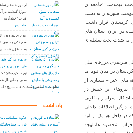
تحت قیمومت “جامعه ی
از باور بە تقدیر شاها
سوژهٔ گمشده در آین
یومیت سوریه را به دست
قدرت / قباد آرش
ی کردستان قرار داشت.
قباد آرش
ه در ایران استان های
وەزیری دەرەوەی ئێ
 را به شدت تحت سلطه ی
سەرۆکی هەرێمی ک
بە تەلەفۆن قسەیان 
به بهانه فراگیر ش
 به شکلی سرسری مرزهای ملی
های نوروزی در کرد
ردستان در میان نبود اما
نوروز کردستان؛ ک
ه های اخیر – بسیاری از
مدنی و خلق دال های
مقاومتی یا نمایش صفحات خالی تاریخ / قبا
حال نیروهای این جنبش در
 اشکال سراسر متفاوتی
یادداشت
، درگیر اختلافات داخلی
که در داخل هر یک از این
چگونه دیپلماسی نیچ
 احزاب، شخصیت ها، لهجه
بارزانی سیاەجامگان
شرع را پشت درواز