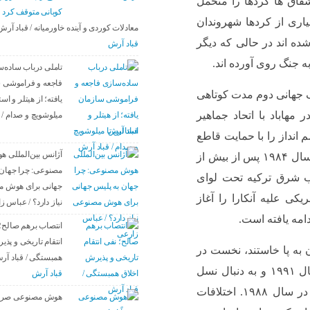
شقاق ها کردها را متحمل
کوبانی متوقف کرد
اری از کردها شهروندان
معادلات کوردی و آینده خاورمیانه / قباد آرش
ه اند در حالی که دیگر
قباد آرش
 جنگ روی آورده اند.
تاملی درباب سادەس
فاجعە و فراموشی 
نگ جهانی دوم مدت کوتاهی
یافتە؛ از هیتلر و است
هاباد با اتحاد جماهیر
میلوشویچ و صدام / 
قباد آرش
نداز را با حمایت قاطع
آژانس بین‌المللی 
بریتانیا و آمریکا نابود کرد. در ترکیه برخی کردها سال ۱۹۸۴ پس از بیش از
مصنوعی: چرا جهان 
ب شرق ترکیه تحت لوای
جهانی برای هوش 
 علیه آنکارا را آغاز
نیاز دارد؟ / عباس ز
دامه یافته است.
انتصاب برهم صالح؛
انتقام تاریخی و پذی
ه پا خاستند، نخست در
همبستگی / قباد آر
دهه ی ۱۹۷۰ و بار دیگر پس از جنگ خلیج در سال ۱۹۹۱ و به دنبال نسل
قباد آرش
کشی آنها موسوم به انفال توسط صدام حسین در سال ۱۹۸۸. اختلافات
هوش مصنوعی صرفاً