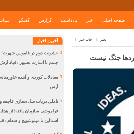
صفحه اصلی
خبر
یادداشت
گزارش
گفتگو
سیاس
۰ نظر
چاپ خبر
آخرین اخبار
خشونت دوم در قاموس شهرت؛ از
ردها جنگ نیست
جسم تا اسارت تصویر / قباد آرش
معادلات کوردی و آینده خاورمیانه /
آرش
تاملی درباب سادەسازی فاجعە و
فراموشی سازمان یافتە؛ از هیتلر 
استالین تا میلوشویچ و صدام / قب