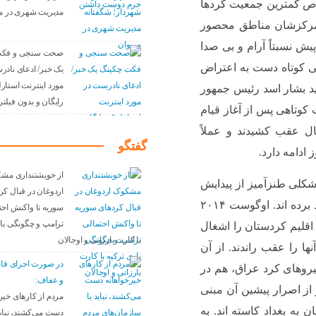
اص کمترین جمعیت کردها
مدیریت شهری در م
 مرکزشان مناطق محصور
ش نسبتاً آرام و بی صدا
صحت سنجی و فکت
 های ۲۰۰۴ و ۲۰۰۵ برای مدتی کوتاه دست به اعتراض
یک خبر/ ادعای نادر
مورد اینترنت استار
د بشار اسد رئیس جمهور
رایگان و بدون فیلتر 
 کوتاهی پس از آغاز قیام
شین شمال عقب کشیدند و عملاً
گفتگو
ادامه دارد.
از خویشتنداری مش
راق و سوریه از اواسط سال ۲۰۱۴ به شکلی طنزآمیز از پیدایش
اردوغان در قبال کر
دشمنی مشترک به نام داعش روی هم رفته سود برده اند. اوگوست ۲۰۱۴
سوریه تا واکنش احت
ترامپ و چگونگی باز
اقلیم کردستان را اشغال
با کارت بارزانی و اوجالان
نها را عقب راندند. از آن
در صورت اجرای قا
یروهای کرد عراق، هم در
و عفاف:
از اصرار پیشین آن مبنی
مردم از کارهای خیر
به بغداد کاسته اند. به
دست می‌کشند، نباید