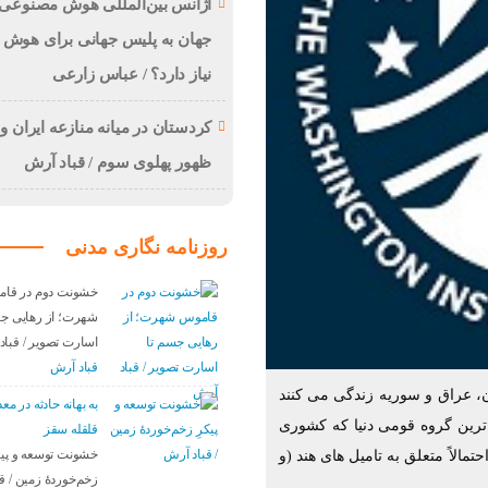
آژانس بین‌المللی هوش مصنوعی:
جهان به پلیس جهانی برای هوش
نیاز دارد؟ / عباس زارعی
کردستان در میانه منازعە ایران و 
ظهور پهلوی سوم / قباد آرش
روزنامه نگاری مدنی
خشونت دوم در قا
شهرت؛ از رهایی جس
اسارت تصویر / قبا
قباد آرش
ن، عراق و سوریه زندگی می کنند
بە بهانه حادثە در م
نوان بزرگ ترین گروه قومی دنیا که کشوری
قلقله سقز
مالاً متعلق به تامیل های هند (و
خشونت توسعه و پیک
زخم‌خوردهٔ زمین / ق