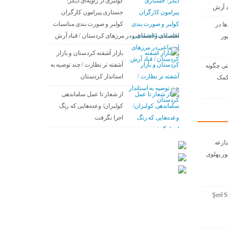
کولبری از زاویه‌ای دیگر!
د آرش
جستاری پیرامون کارگران
کولبر و صورت بندی مناسبات
ها در
اقتصادی و اجتماعی در مرزهای کردستان / قباد آرش
ور
بازار آشفته کردستان و بازار
آشفته­ تر نظارت / چند توصیه به
تی چگونه
استاندار کردستان
 کمک
از شعار تا عمل ساماندهی
کولبران/ وعده‌هایی که رنگ
اجرا نگرفت
نازعە
ور پهلوی
Şerê S