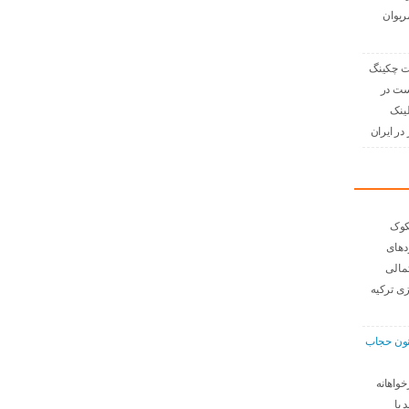
ریوان
 چکینگ
ست در
لینک
در ایران
کوک
دهای
مالی
ی ترکیه
نون حجاب
خواهانه
 با