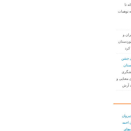
نه تا
ه توهمات
ران و
وردستان
کرد
دن جشن
ستان
نشگری
 معنایی و
د آرش
یروان
 احمد
ەهای