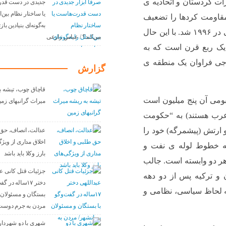
ت کردستان و اتحادیه ی
جدیدی در دست قد
یا ساختار نظام بین‌ا
مقاومت کردها را تضعیف
به‌گونه‌ای بنیادین با
کرد و منجر به یک جنگ داخلی کوچک و برادرکشی در ۱۹۹۶ شد. با این حال
می‌کند؟ / عباس زارعی
 یک ربع قرن است که به
جی فراوان یک منطقه ی
گزارش
قاچاق چوب، تیشه ب
ومی آن پنج میلیون است
میراث گرانبهای زمی
ن عرب هستند) به “حکومت
 ارتش (پیشمرگه) خود را
عدالت، انصاف، حق
اخلاق مداری از ویژ
 به خطوط لوله ی نفت و
بارز وکلا باید باشد
هر دو وابسته است. جالب
جزئیات قتل کانی عب
و ترکیه پس از دو دهه
دختر ۱۷ساله در 
به لحاظ سیاسی، نظامی و
بستگان و مسئولان 
مردن به جرم دوست
شهری با دو شهردار