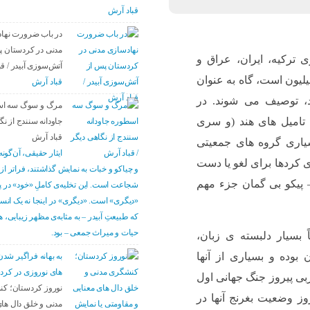
قباد آرش
در باب ضرورت نها
مدنی در کردستان پ
ترکیه، ایران، عراق و
آتش‌سوزی آبیدر / ق
 زندگی می کنند و جمعیت شان حدود ۳۵ میلیون است، گاه به عنوان
قباد آرش
د، توصیف می شوند. در
مرگ و سوگ سه ا
ه تامیل های هند (و سری
جاودانه سنندج از نگ
قباد آرش
سیاری گروه های جمعیتی
ایثار حقیقی، آن‌گونه
ی کردها برای لغو یا دست
و چیاکو و خبات به نمایش گذاشتند، فراتر از
یکو بی گمان جزء مهم
شجاعت است. این تخلیه‌ی کاملِ «خود» در پ
«دیگری» است. «دیگری» در اینجا نه یک ان
که طبیعتِ آبیدر – به مثابه‌ی مظهر زیبایی، 
حیات و میراث جمعی – بود.
ً بسیار دلبسته ی زبان،
بوده و بسیاری از آنها
به بهانه فراگیر ش
های نوروزی در کرد
بی پیروز جنگ جهانی اول
نوروز کردستان؛ ک
وز وضعیت بغرنج آنها در
مدنی و خلق دال های