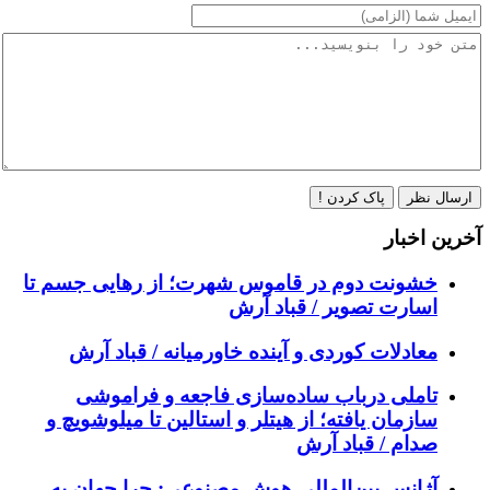
ارسال نظر
پاک کردن !
آخرین اخبار
خشونت دوم در قاموس شهرت؛ از رهایی جسم تا
اسارت تصویر / قباد آرش
معادلات کوردی و آینده خاورمیانه / قباد آرش
تاملی درباب سادەسازی فاجعە و فراموشی
سازمان یافتە؛ از هیتلر و استالین تا میلوشویچ و
صدام / قباد آرش
آژانس بین‌المللی هوش مصنوعی: چرا جهان به