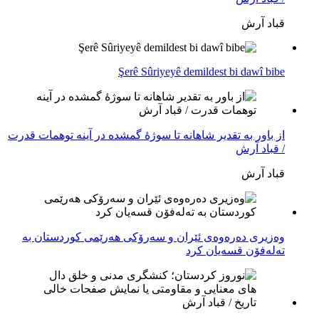
قباد آرش
Şerê Sûriyeyê demildest bi dawî bibe
از باور بە تقدیر شاهانه تا سوژهٔ گمشده در آینه توهمات قدرت
/ قباد آرش
قباد آرش
وەزیری دەرەوەی ئێران و سەرۆکی هەرێمی کوردستان بە
تەلەفۆن قسەیان کرد