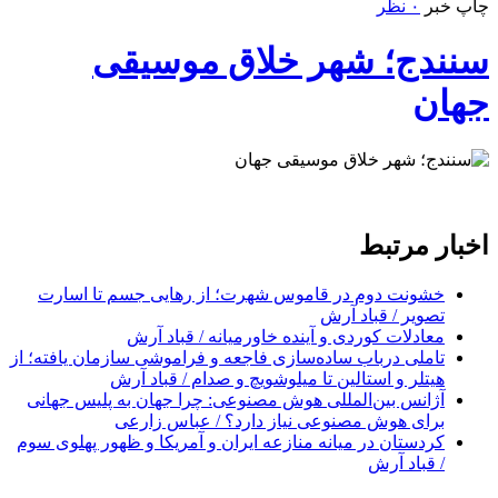
چاپ خبر
۰ نظر
سنندج؛ شهر خلاق موسیقی
جهان
اخبار مرتبط
خشونت دوم در قاموس شهرت؛ از رهایی جسم تا اسارت
تصویر / قباد آرش
معادلات کوردی و آینده خاورمیانه / قباد آرش
تاملی درباب سادەسازی فاجعە و فراموشی سازمان یافتە؛ از
هیتلر و استالین تا میلوشویچ و صدام / قباد آرش
آژانس بین‌المللی هوش مصنوعی: چرا جهان به پلیس جهانی
برای هوش مصنوعی نیاز دارد؟ / عباس زارعی
کردستان در میانه منازعە ایران و آمریکا و ظهور پهلوی سوم
/ قباد آرش