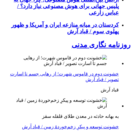
پلیس جهانی برای هوش مصنوعی نیاز دارد؟ /
عباس زارعی
کردستان در میانه منازعە ایران و آمریکا و ظهور
پهلوی سوم / قباد آرش
روزنامه نگاری مدنی
خشونت دوم در قاموس شهرت؛ از رهایی جسم تا اسارت
تصویر / قباد آرش
قباد آرش
بە بهانه حادثە در معدن طلای قلقله سقز
خشونت توسعه و پیکرِ زخم‌خوردهٔ زمین / قباد آرش