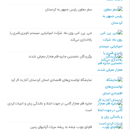
سفر معاون رئیس جمهور به کردستان
جی. پی. اس روی ماه: شرکت اسپانیایی سیستم ناوبری قمری را
راه‌اندازی می‌کند
برگزیدگان نخستین جایزه قلم هه‌ژار معرفی شدند
نمایشگاه توانمندی‌های اقتصادی استان کردستان آغاز به کار کرد
جایزه قلم هه‌ژار گامی در جهت اعتلا و بالندگی زبان و ادبیات کردی
است
قاچاق چوب، تیشه به ریشه میراث گرانبهای زمین