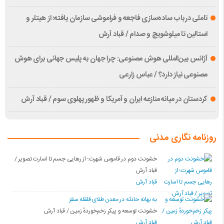
تاملی درباب سادەسازی فاجعە و فراموشی سازمان یافتە؛ از هیتلر و
استالین تا میلوشویچ و صدام / قباد آرش
آژانس بین‌المللی هوش مصنوعی: چرا جهان به پلیس جهانی برای هوش
مصنوعی نیاز دارد؟ / عباس زارعی
کردستان در میانه منازعە ایران و آمریکا و ظهور پهلوی سوم / قباد آرش
روزنامه نگاری مدنی
خشونت دوم در قاموس شهرت؛ از رهایی جسم تا اسارت تصویر /
قباد آرش
قباد آرش
بە بهانه حادثە در معدن طلای قلقله سقز
خشونت توسعه و پیکرِ زخم‌خوردهٔ زمین / قباد آرش
قباد آرش