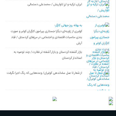
ایران، ترکیه و ارزِ تاواریش / محمدعلی دستمالی
به بهانه روز جهانی کارگر؛
کولبری از زاویه‌ای دیگر! جستاری پیرامون کارگران کولبر و صورت
بندی مناسبات اقتصادی و اجتماعی در مرزهای کردستان / قباد
آرش
بازار آشفته کردستان و بازار آشفته­ تر نظارت / چند توصیه به
استاندار کردستان
از شعار تا عمل ساماندهی کولبران/ وعده‌هایی که رنگ اجرا نگرفت