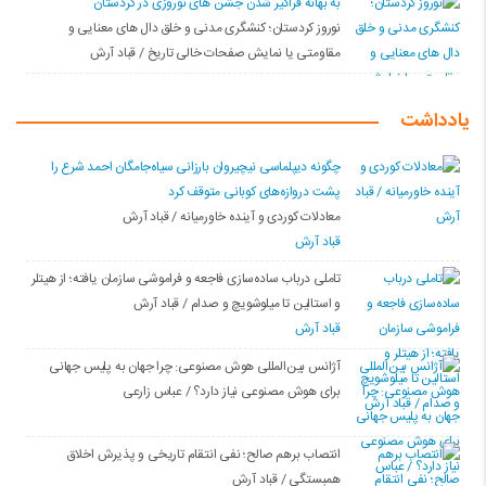
به بهانه فراگیر شدن جشن های نوروزی در کردستان
نوروز کردستان؛ کنشگری مدنی و خلق دال های معنایی و
مقاومتی یا نمایش صفحات خالی تاریخ / قباد آرش
یادداشت
چگونه دیپلماسی نیچیروان بارزانی سیاەجامگان احمد شرع را
پشت دروازەهای کوبانی متوقف کرد
معادلات کوردی و آینده خاورمیانه / قباد آرش
قباد آرش
تاملی درباب سادەسازی فاجعە و فراموشی سازمان یافتە؛ از هیتلر
و استالین تا میلوشویچ و صدام / قباد آرش
قباد آرش
آژانس بین‌المللی هوش مصنوعی: چرا جهان به پلیس جهانی
برای هوش مصنوعی نیاز دارد؟ / عباس زارعی
انتصاب برهم صالح؛ نفی انتقام تاریخی و پذیرش اخلاق
همبستگی / قباد آرش