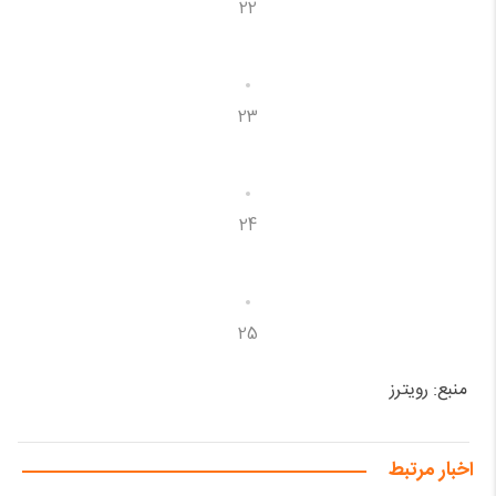
22
23
24
25
منبع: رویترز
اخبار مرتبط