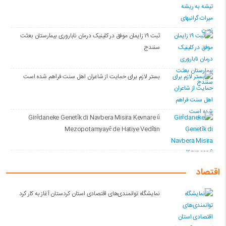
ثبت ۱۹ زایمان موفق در کلینیک درمان ناباروری بیمارستان بعثت
سنندج
بستر لازم برای حمایت از شاعران اهل سنت فراهم شده است
Girêdaneke Genetîk di Navbera Misira Kevnare û
Mezopotamyayê de Hatiye Vedîtin
اقتصاد
نمایشگاه توانمندی‌های اقتصادی استان کردستان آغاز به کار کرد