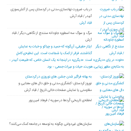
در باب ضرورت نهادسازی مدنی در کردستان پس از آتش‌سوزی
آبیدر / قباد آرش
قباد آرش
مرگ و سوگ سه اسطوره جاودانه سنندج از نگاهی دیگر / قباد
آرش
ایثار حقیقی، آن‌گونه که حمید و چیاکو و خبات به نمایش
گذاشتند، فراتر از کمک یا شجاعت است. این تخلیه‌ی کاملِ
«خود» در پای «دیگری» است. «دیگری» در اینجا نه یک انسان خاص، که طبیعتِ آبیدر –
به مثابه‌ی مظهر زیبایی، هویت، حیات و میراث جمعی – بود.
به بهانه فراگیر شدن جشن های نوروزی در کردستان
نوروز کردستان؛ کنشگری مدنی و خلق دال های معنایی و
مقاومتی یا نمایش صفحات خالی تاریخ / قباد آرش
لحظه‌ی تاریخیِ کُردها در سوریه / فرهاد امین‌پور
سازمان‌های غیردولتی چگونه به توسعه در جامعه کمک می‌کنند؟