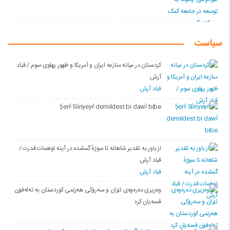
سیاست
کردستان در میانه منازعە ایران و آمریکا و ظهور پهلوی سوم / قباد
آرش
قباد آرش
Şerê Sûriyeyê demildest bi dawî bibe
از باور بە تقدیر شاهانه تا سوژهٔ گمشده در آینه توهمات قدرت /
قباد آرش
قباد آرش
وەزیری دەرەوەی ئێران و سەرۆکی هەرێمی کوردستان بە تەلەفۆن
قسەیان کرد