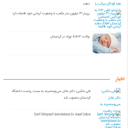
دهند
زریبار ۳۱ میلیون متر مکعب با وضعیت آرمانی خود فاصله دارد
ولادت ۵۵۰۳ نوزاد در کردستان
اخبار
طی حکمی؛ دکتر عادل سی‌وسه‌مرده به سمت ریاست دانشگاه
کردستان منصوب شد
Şerê Sûriyeyê demildest bi dawî bibe