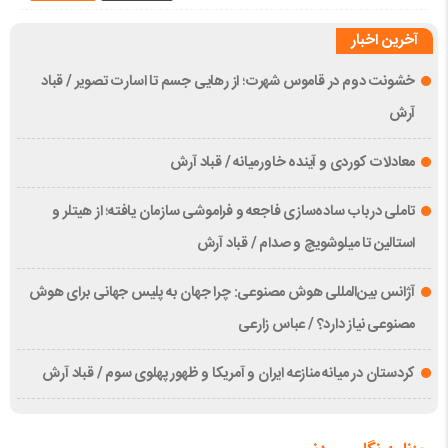
آخرین اخبار
خشونت دوم در قاموس شهرت؛ از رهایی جسم تا اسارت تصویر / قباد
آرش
معادلات کوردی و آینده خاورمیانه / قباد آرش
تاملی درباب سادەسازی فاجعە و فراموشی سازمان یافتە؛ از هیتلر و
استالین تا میلوشویچ و صدام / قباد آرش
آژانس بین‌المللی هوش مصنوعی: چرا جهان به پلیس جهانی برای هوش
مصنوعی نیاز دارد؟ / عباس زارعی
کردستان در میانه منازعە ایران و آمریکا و ظهور پهلوی سوم / قباد آرش