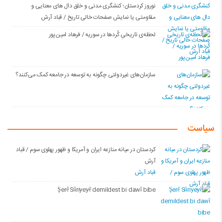
نوروز کردستان؛ کنشگری مدنی و خلق دال های معنایی و
مقاومتی یا نمایش صفحات خالی تاریخ / قباد آرش
لحظه‌ی تاریخیِ کُردها در سوریه / فرهاد امین‌پور
سازمان‌های غیردولتی چگونه به توسعه در جامعه کمک می‌کنند؟
سیاست
کردستان در میانه منازعە ایران و آمریکا و ظهور پهلوی سوم / قباد
آرش
قباد آرش
Şerê Sûriyeyê demildest bi dawî bibe