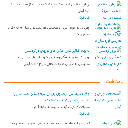
از باور بە تقدیر شاهانه تا سوژهٔ گمشده در آینه توهمات قدرت /
قباد آرش
قباد آرش
وەزیری دەرەوەی ئێران و سەرۆکی هەرێمی کوردستان بە تەلەفۆن
قسەیان کرد
به بهانه فراگیر شدن جشن های نوروزی در کردستان
نوروز کردستان؛ کنشگری مدنی و خلق دال های معنایی و
مقاومتی یا نمایش صفحات خالی تاریخ / قباد آرش
یادداشت
چگونه دیپلماسی نیچیروان بارزانی سیاەجامگان احمد شرع را
پشت دروازەهای کوبانی متوقف کرد
معادلات کوردی و آینده خاورمیانه / قباد آرش
قباد آرش
تاملی درباب سادەسازی فاجعە و فراموشی سازمان یافتە؛ از هیتلر