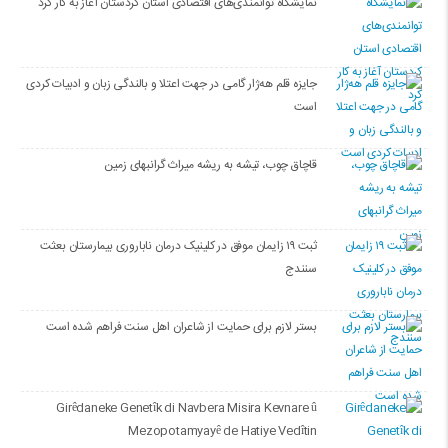
نمایشگاه توانمندی‌های اقتصادی استان کردستان آغاز به کار کرد
جایزه قلم هه‌ژار گامی در جهت اعتلا و بالندگی زبان و ادبیات کردی
است
قاچاق چوب، تیشه به ریشه میراث گرانبهای زمین
ثبت ۱۹ زایمان موفق در کلینیک درمان ناباروری بیمارستان بعثت
سنندج
بستر لازم برای حمایت از شاعران اهل سنت فراهم شده است
Girêdaneke Genetîk di Navbera Misira Kevnare û
Mezopotamyayê de Hatiye Vedîtin