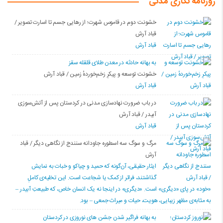
روزنامه نگاری مدنی
خشونت دوم در قاموس شهرت؛ از رهایی جسم تا اسارت تصویر /
قباد آرش
قباد آرش
بە بهانه حادثە در معدن طلای قلقله سقز
خشونت توسعه و پیکرِ زخم‌خوردهٔ زمین / قباد آرش
قباد آرش
در باب ضرورت نهادسازی مدنی در کردستان پس از آتش‌سوزی
آبیدر / قباد آرش
قباد آرش
مرگ و سوگ سه اسطوره جاودانه سنندج از نگاهی دیگر / قباد
آرش
ایثار حقیقی، آن‌گونه که حمید و چیاکو و خبات به نمایش
گذاشتند، فراتر از کمک یا شجاعت است. این تخلیه‌ی کاملِ
«خود» در پای «دیگری» است. «دیگری» در اینجا نه یک انسان خاص، که طبیعتِ آبیدر –
به مثابه‌ی مظهر زیبایی، هویت، حیات و میراث جمعی – بود.
به بهانه فراگیر شدن جشن های نوروزی در کردستان