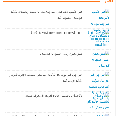
اخبار
طی حکمی؛ دکتر عادل سی‌وسه‌مرده به سمت ریاست دانشگاه
کردستان منصوب شد
Şerê Sûriyeyê demildest bi dawî bibe
سفر معاون رئیس جمهور به کردستان
جی. پی. اس روی ماه: شرکت اسپانیایی سیستم ناوبری قمری را
راه‌اندازی می‌کند
برگزیدگان نخستین جایزه قلم هه‌ژار معرفی شدند