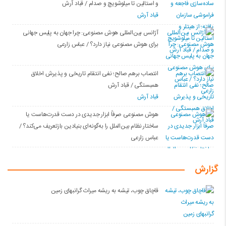
و استالین تا میلوشویچ و صدام / قباد آرش
قباد آرش
آژانس بین‌المللی هوش مصنوعی: چرا جهان به پلیس جهانی
برای هوش مصنوعی نیاز دارد؟ / عباس زارعی
انتصاب برهم صالح؛ نفی انتقام تاریخی و پذیرش اخلاق
همبستگی / قباد آرش
قباد آرش
هوش مصنوعی صرفاً ابزار جدیدی در دست قدرت‌هاست یا
ساختار نظام بین‌الملل را به‌گونه‌ای بنیادین بازتعریف می‌کند؟ /
عباس زارعی
گزارش
قاچاق چوب، تیشه به ریشه میراث گرانبهای زمین