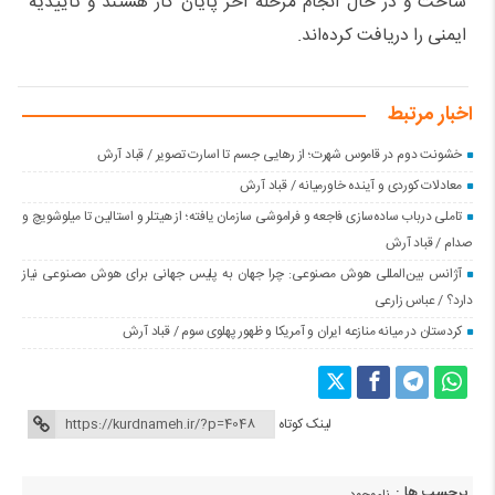
ساخت و در حال انجام مرحله آخر پایان کار هستند و تاییدیه
ایمنی را دریافت کرده‌اند.
اخبار مرتبط
خشونت دوم در قاموس شهرت؛ از رهایی جسم تا اسارت تصویر / قباد آرش
معادلات کوردی و آینده خاورمیانه / قباد آرش
تاملی درباب سادەسازی فاجعە و فراموشی سازمان یافتە؛ از هیتلر و استالین تا میلوشویچ و
صدام / قباد آرش
آژانس بین‌المللی هوش مصنوعی: چرا جهان به پلیس جهانی برای هوش مصنوعی نیاز
دارد؟ / عباس زارعی
کردستان در میانه منازعە ایران و آمریکا و ظهور پهلوی سوم / قباد آرش
لینک کوتاه
برچسب ها :