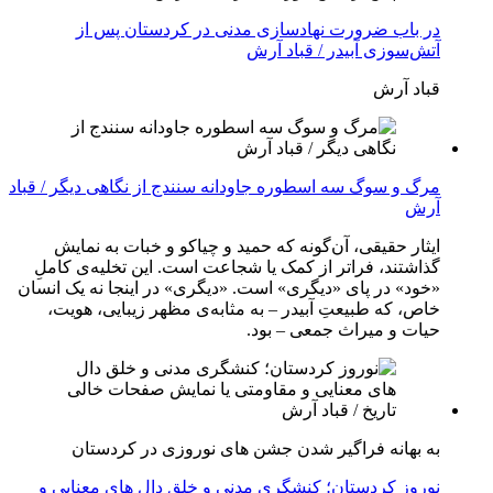
در باب ضرورت نهادسازی مدنی در کردستان پس از
آتش‌سوزی آبیدر / قباد آرش
قباد آرش
مرگ و سوگ سه اسطوره جاودانه سنندج از نگاهی دیگر / قباد
آرش
ایثار حقیقی، آن‌گونه که حمید و چیاکو و خبات به نمایش
گذاشتند، فراتر از کمک یا شجاعت است. این تخلیه‌ی کاملِ
«خود» در پای «دیگری» است. «دیگری» در اینجا نه یک انسان
خاص، که طبیعتِ آبیدر – به مثابه‌ی مظهر زیبایی، هویت،
حیات و میراث جمعی – بود.
به بهانه فراگیر شدن جشن های نوروزی در کردستان
نوروز کردستان؛ کنشگری مدنی و خلق دال های معنایی و