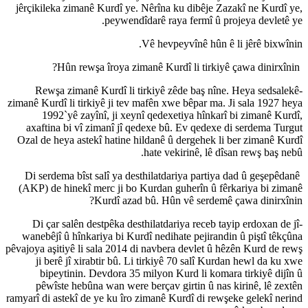
jêrçikileka zimanê Kurdî ye. Nêrîna ku dibêje Zazakî ne Kurdî ye,
peywendîdarê raya fermî û projeya devletê ye.
Vê hevpeyvînê hûn ê li jêrê bixwînin.
Hûn rewşa îroya zimanê Kurdî li tirkiyê çawa dinirxînin?
-Rewşa zimanê Kurdî li tirkiyê zêde baş nîne. Heya sedsalekê
zimanê Kurdî li tirkiyê ji tev mafên xwe bêpar ma. Ji sala 1927 heya
1992`yê zayînî, ji xeynî qedexetiya hînkarî bi zimanê Kurdî,
axaftina bi vî zimanî jî qedexe bû. Ev qedexe di serdema Turgut
Ozal de heya astekî hatine hildanê û dergehek li ber zimanê Kurdî
hate vekirinê, lê dîsan rewş baş nebû.
Di serdema bîst salî ya desthilatdariya partiya dad û geşepêdanê
(AKP) de hinekî merc ji bo Kurdan guherîn û fêrkariya bi zimanê
Kurdî azad bû. Hûn vê serdemê çawa dinirxînin?
-Di çar salên destpêka desthilatdariya receb tayip erdoxan de jî
wanebêjî û hînkariya bi Kurdî nedihate pejirandin û piştî têkçûna
pêvajoya aşitiyê li sala 2014 di navbera devlet û hêzên Kurd de rewş
ji berê jî xirabtir bû. Li tirkiyê 70 salî Kurdan hewl da ku xwe
bipeytinin. Devdora 35 milyon Kurd li komara tirkiyê dijîn û
pêwîste hebûna wan were berçav girtin û nas kirinê, lê zextên
ramyarî di astekî de ye ku îro zimanê Kurdî di rewşeke gelekî nerind