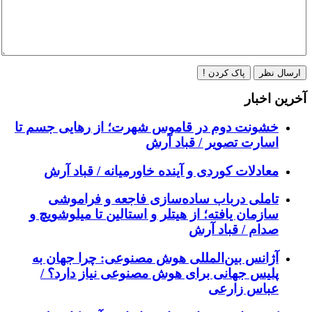
ارسال نظر
پاک کردن !
آخرین اخبار
خشونت دوم در قاموس شهرت؛ از رهایی جسم تا
اسارت تصویر / قباد آرش
معادلات کوردی و آینده خاورمیانه / قباد آرش
تاملی درباب سادەسازی فاجعە و فراموشی
سازمان یافتە؛ از هیتلر و استالین تا میلوشویچ و
صدام / قباد آرش
آژانس بین‌المللی هوش مصنوعی: چرا جهان به
پلیس جهانی برای هوش مصنوعی نیاز دارد؟ /
عباس زارعی