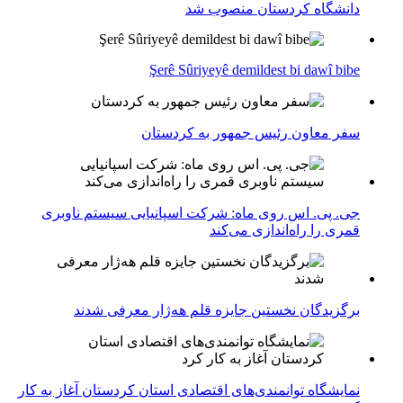
دانشگاه کردستان منصوب شد
Şerê Sûriyeyê demildest bi dawî bibe
سفر معاون رئیس جمهور به کردستان
جی. پی. اس روی ماه: شرکت اسپانیایی سیستم ناوبری
قمری را راه‌اندازی می‌کند
برگزیدگان نخستین جایزه قلم هه‌ژار معرفی شدند
نمایشگاه توانمندی‌های اقتصادی استان کردستان آغاز به کار