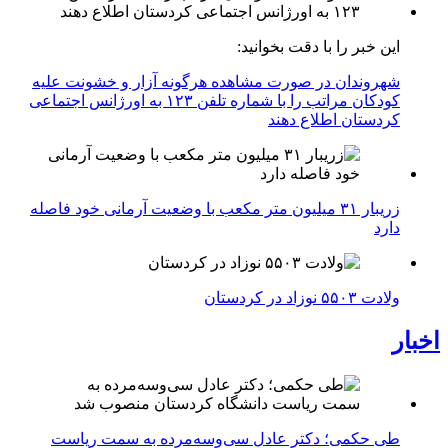
این خبر را با دقت بخوانید:
شهروندان در صورت مشاهده هرگونه آزار و خشونت علیه
کودکان مراتب را با شماره تلفن ۱۲۳ به اورژانس اجتماعی
کردستان اطلاع دهند
زریبار ۳۱ میلیون متر مکعب با وضعیت آرمانی خود فاصله
دارد
ولادت ۵۵۰۳ نوزاد در کردستان
اخبار
طی حکمی؛ دکتر عادل سی‌وسه‌مرده به سمت ریاست