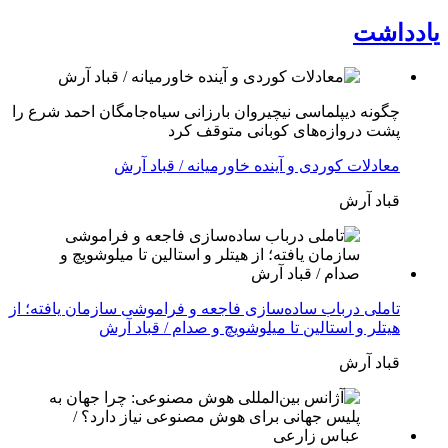
یادداشت
چگونه دیپلماسی نیچیروان بارزانی سیاەجامگان احمد شرع را
پشت دروازەهای کوبانی متوقف کرد
معادلات کوردی و آینده خاورمیانه / قباد آرش
قباد آرش
تاملی درباب سادەسازی فاجعە و فراموشی سازمان یافتە؛ از
هیتلر و استالین تا میلوشویچ و صدام / قباد آرش
قباد آرش