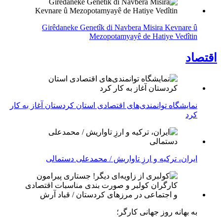
Girêdaneke Genetîk di Navbera Misira Kevnare û
Mezopotamyayê de Hatiye Vedîtin
اقتصاد
نمایشگاه توانمندی‌های اقتصادی استان کردستان آغاز به کار
کرد
ایران، ترکیه و ارزِ تاواریش / محمدعلی دستمالی
به بهانه روز جهانی کارگر؛