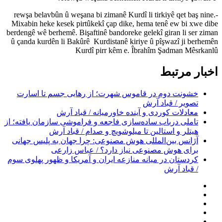
-rewşa belavbûn û weşana bi zimanê Kurdî li tirkiyê qet baş nine.
Mixabin heke kesek pirtûkekî çap dike, hema tenê ew bi xwe dibe
berdengê wê berhemê. Bişaftinê bandoreke gelekî giran li ser ziman
û çanda kurdên li Bakûrê Kurdistanê kiriye û pîşwazî ji berhemên
Kurdî pirr kêm e. Îbrahîm Şadman Mêsrkanlû
اخبار مرتبط
خشونت دوم در قاموس شهرت؛ از رهایی جسم تا اسارت
تصویر / قباد آرش
معادلات کوردی و آینده خاورمیانه / قباد آرش
تاملی درباب سادەسازی فاجعە و فراموشی سازمان یافتە؛ از
هیتلر و استالین تا میلوشویچ و صدام / قباد آرش
آژانس بین‌المللی هوش مصنوعی: چرا جهان به پلیس جهانی
برای هوش مصنوعی نیاز دارد؟ / عباس زارعی
کردستان در میانه منازعە ایران و آمریکا و ظهور پهلوی سوم
/ قباد آرش