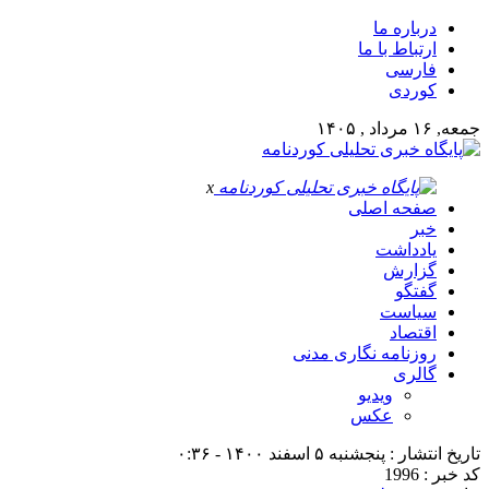
درباره ما
ارتباط با ما
فارسی
کوردی
جمعه, ۱۶ مرداد , ۱۴۰۵
x
صفحه اصلی
خبر
یادداشت
گزارش
گفتگو
سیاست
اقتصاد
روزنامه نگاری مدنی
گالری
ویدیو
عکس
تاریخ انتشار : پنجشنبه ۵ اسفند ۱۴۰۰ - ۰:۳۶
کد خبر : 1996