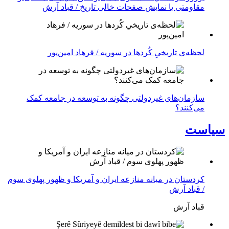
مقاومتی یا نمایش صفحات خالی تاریخ / قباد آرش
لحظه‌ی تاریخیِ کُردها در سوریه / فرهاد امین‌پور
سازمان‌های غیردولتی چگونه به توسعه در جامعه کمک
می‌کنند؟
سیاست
کردستان در میانه منازعە ایران و آمریکا و ظهور پهلوی سوم
/ قباد آرش
قباد آرش