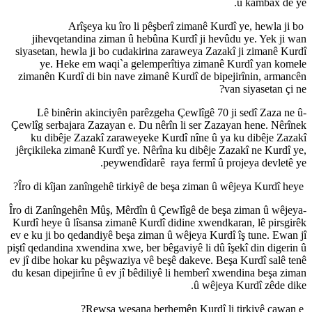
û kambax de ye.
Arîşeya ku îro li pêşberî zimanê Kurdî ye, hewla ji bo
jihevqetandina ziman û hebûna Kurdî ji hevûdu ye. Yek ji wan
siyasetan, hewla ji bo cudakirina zaraweya Zazakî ji zimanê Kurdî
ye. Heke em waqi`a gelemperîtiya zimanê Kurdî yan komele
zimanên Kurdî di bin nave zimanê Kurdî de bipejirînin, armancên
van siyasetan çi ne?
-Lê binêrin akinciyên parêzgeha Çewlîgê 70 ji sedî Zaza ne û
Çewlîg serbajara Zazayan e. Du nêrîn li ser Zazayan hene. Nêrînek
ku dibêje Zazakî zaraweyeke Kurdî nîne û ya ku dibêje Zazakî
jêrçikileka zimanê Kurdî ye. Nêrîna ku dibêje Zazakî ne Kurdî ye,
peywendîdarê raya fermî û projeya devletê ye.
Îro di kîjan zanîngehê tirkiyê de beşa ziman û wêjeya Kurdî heye?
-Îro di Zanîngehên Mûş, Mêrdîn û Çewlîgê de beşa ziman û wêjeya
Kurdî heye û lîsansa zimanê Kurdî didine xwendkaran, lê pirsgirêk
ev e ku ji bo qedandiyê beşa ziman û wêjeya Kurdî îş tune. Ewan jî
piştî qedandina xwendina xwe, ber bêgaviyê li dû îşekî din digerin û
ev jî dibe hokar ku pêşwaziya vê beşê dakeve. Beşa Kurdî salê tenê
du kesan dipejirîne û ev jî bêdiliyê li hemberî xwendina beşa ziman
û wêjeya Kurdî zêde dike.
Rewşa weşana berhemên Kurdî li tirkiyê çawan e?