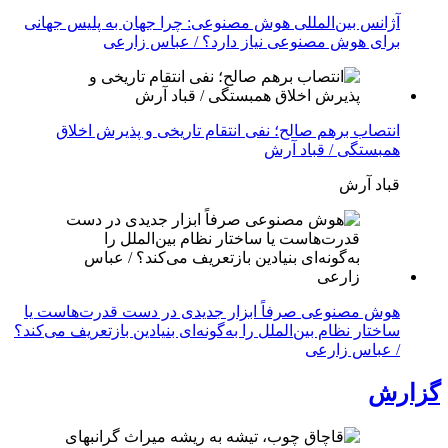
آژانس بین‌المللی هوش مصنوعی: چرا جهان به پلیس جهانی
برای هوش مصنوعی نیاز دارد؟ / عباس زارعی
انتصاب برهم صالح؛ نفی انتقام تاریخی و پذیرش اخلاق
همبستگی / قباد آرش
قباد آرش
هوش مصنوعی صرفاً ابزار جدیدی در دست قدرت‌هاست یا
ساختار نظام بین‌الملل را به‌گونه‌ای بنیادین بازتعریف می‌کند؟
/ عباس زارعی
گزارش