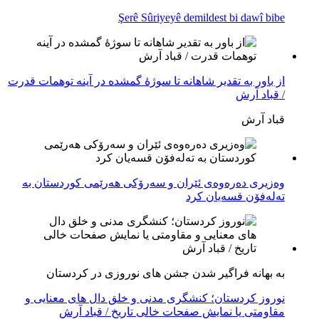
Şerê Sûriyeyê demildest bi dawî bibe
از باور بە تقدیر شاهانه تا سوژهٔ گمشده در آینه توهمات قدرت
/ قباد آرش
قباد آرش
وەزیری دەرەوەی ئێران و سەرۆکی هەرێمی کوردستان بە
تەلەفۆن قسەیان کرد
به بهانه فراگیر شدن جشن های نوروزی در کردستان
نوروز کردستان؛ کنشگری مدنی و خلق دال های معنایی و
مقاومتی یا نمایش صفحات خالی تاریخ / قباد آرش