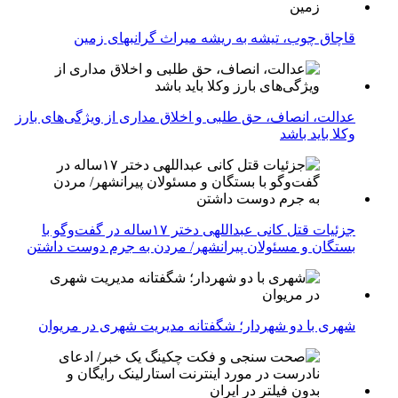
قاچاق چوب، تیشه به ریشه میراث گرانبهای زمین
عدالت، انصاف، حق طلبی و اخلاق مداری از ویژگی‌های بارز
وکلا باید باشد
جزئیات قتل کانی عبداللهی دختر ۱۷ساله در گفت‌وگو با
بستگان و مسئولان پیرانشهر/ مردن به جرم دوست داشتن
شهری با دو شهردار؛ شگفتانه مدیریت شهری در مریوان