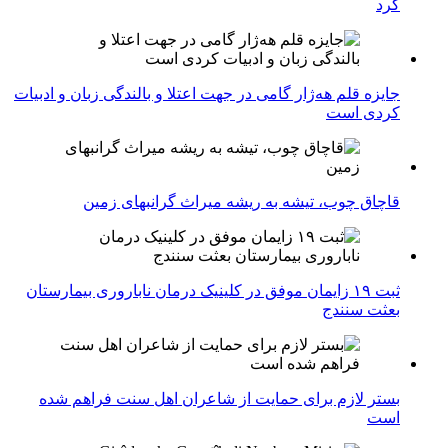
کرد
جایزه قلم هه‌ژار گامی در جهت اعتلا و بالندگی زبان و ادبیات
کردی است
قاچاق چوب، تیشه به ریشه میراث گرانبهای زمین
ثبت ۱۹ زایمان موفق در کلینیک درمان ناباروری بیمارستان
بعثت سنندج
بستر لازم برای حمایت از شاعران اهل سنت فراهم شده
است