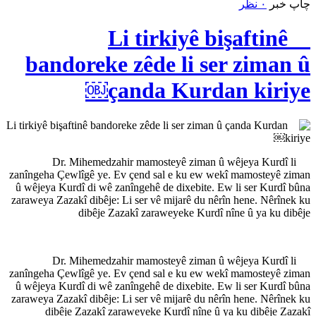
چاپ خبر
۰ نظر
Li tirkiyê bişaftinê
bandoreke zêde li ser ziman û
çanda Kurdan kiriye￼
Dr. Mihemedzahir mamosteyê ziman û wêjeya Kurdî li
zanîngeha Çewlîgê ye. Ev çend sal e ku ew wekî mamosteyê ziman
û wêjeya Kurdî di wê zanîngehê de dixebite. Ew li ser Kurdî bûna
zaraweya Zazakî dibêje: Li ser vê mijarê du nêrîn hene. Nêrînek ku
dibêje Zazakî zaraweyeke Kurdî nîne û ya ku dibêje
Dr. Mihemedzahir mamosteyê ziman û wêjeya Kurdî li
zanîngeha Çewlîgê ye. Ev çend sal e ku ew wekî mamosteyê ziman
û wêjeya Kurdî di wê zanîngehê de dixebite. Ew li ser Kurdî bûna
zaraweya Zazakî dibêje: Li ser vê mijarê du nêrîn hene. Nêrînek ku
dibêje Zazakî zaraweyeke Kurdî nîne û ya ku dibêje Zazakî