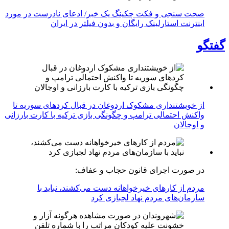
صحت سنجی و فکت چکینگ یک خبر/ ادعای نادرست در مورد
اینترنت استارلینک رایگان و بدون فیلتر در ایران
گفتگو
از خویشتنداری مشکوک اردوغان در قبال کردهای سوریه تا
واکنش احتمالی ترامپ و چگونگی بازی ترکیه با کارت بارزانی
و اوجالان
در صورت اجرای قانون حجاب و عفاف:
مردم از کارهای خیرخواهانه دست می‌کشند، نباید با
سازمان‌های مردم نهاد لجبازی کرد