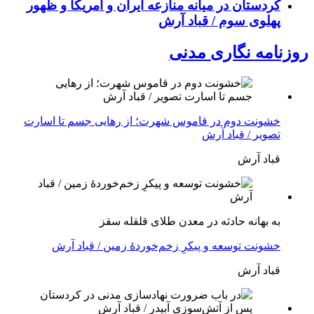
کردستان در میانه منازعە ایران و آمریکا و ظهور
پهلوی سوم / قباد آرش
روزنامه نگاری مدنی
خشونت دوم در قاموس شهرت؛ از رهایی جسم تا اسارت
تصویر / قباد آرش
قباد آرش
بە بهانه حادثە در معدن طلای قلقله سقز
خشونت توسعه و پیکرِ زخم‌خوردهٔ زمین / قباد آرش
قباد آرش