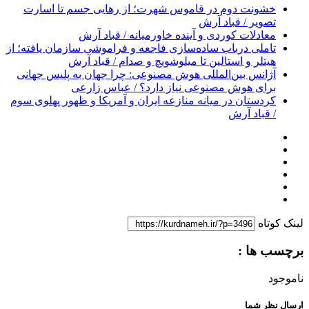
خشونت دوم در قاموس شهرت؛ از رهایی جسم تا اسارت
تصویر / قباد آرش
معادلات کوردی و آینده خاورمیانه / قباد آرش
تاملی درباب سادەسازی فاجعە و فراموشی سازمان یافتە؛ از
هیتلر و استالین تا میلوشویچ و صدام / قباد آرش
آژانس بین‌المللی هوش مصنوعی: چرا جهان به پلیس جهانی
برای هوش مصنوعی نیاز دارد؟ / عباس زارعی
کردستان در میانه منازعە ایران و آمریکا و ظهور پهلوی سوم
/ قباد آرش
لینک کوتاه
برچسب ها :
ناموجود
ارسال نظر شما