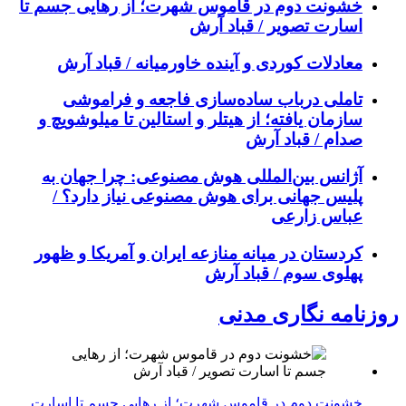
خشونت دوم در قاموس شهرت؛ از رهایی جسم تا
اسارت تصویر / قباد آرش
معادلات کوردی و آینده خاورمیانه / قباد آرش
تاملی درباب سادەسازی فاجعە و فراموشی
سازمان یافتە؛ از هیتلر و استالین تا میلوشویچ و
صدام / قباد آرش
آژانس بین‌المللی هوش مصنوعی: چرا جهان به
پلیس جهانی برای هوش مصنوعی نیاز دارد؟ /
عباس زارعی
کردستان در میانه منازعە ایران و آمریکا و ظهور
پهلوی سوم / قباد آرش
روزنامه نگاری مدنی
خشونت دوم در قاموس شهرت؛ از رهایی جسم تا اسارت