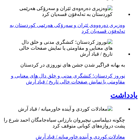
وەزیری دەرەوەی ئێران و سەرۆکی هەرێمی کوردستان بە
تەلەفۆن قسەیان کرد
به بهانه فراگیر شدن جشن های نوروزی در کردستان
نوروز کردستان؛ کنشگری مدنی و خلق دال های معنایی و
مقاومتی یا نمایش صفحات خالی تاریخ / قباد آرش
یادداشت
چگونه دیپلماسی نیچیروان بارزانی سیاەجامگان احمد شرع را
پشت دروازەهای کوبانی متوقف کرد
معادلات کوردی و آینده خاورمیانه / قباد آرش