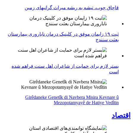
قاچاق چوب، تیشه به ریشه میراث گرانبهای زمین
ثبت ۱۹ زایمان موفق در کلینیک درمان ناباروری بیمارستان
بعثت سنندج
بستر لازم برای حمایت از شاعران اهل سنت فراهم شده
است
Girêdaneke Genetîk di Navbera Misira Kevnare û
Mezopotamyayê de Hatiye Vedîtin
اقتصاد