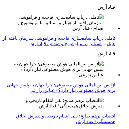
قباد آرش
تاملی درباب سادەسازی فاجعە و فراموشی سازمان یافتە؛ از
هیتلر و استالین تا میلوشویچ و صدام / قباد آرش
قباد آرش
آژانس بین‌المللی هوش مصنوعی: چرا جهان به پلیس جهانی
برای هوش مصنوعی نیاز دارد؟ / عباس زارعی
انتصاب برهم صالح؛ نفی انتقام تاریخی و پذیرش اخلاق
همبستگی / قباد آرش