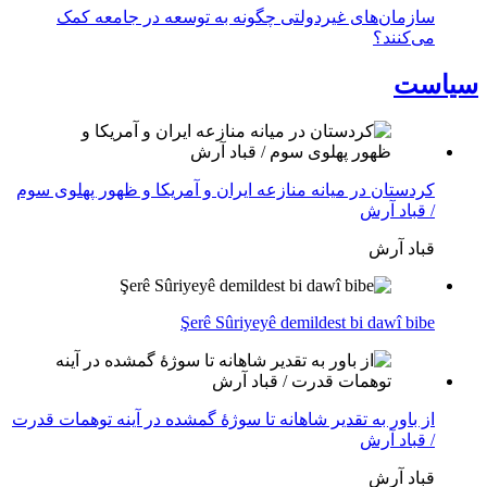
سازمان‌های غیردولتی چگونه به توسعه در جامعه کمک
می‌کنند؟
سیاست
کردستان در میانه منازعە ایران و آمریکا و ظهور پهلوی سوم
/ قباد آرش
قباد آرش
Şerê Sûriyeyê demildest bi dawî bibe
از باور بە تقدیر شاهانه تا سوژهٔ گمشده در آینه توهمات قدرت
/ قباد آرش
قباد آرش