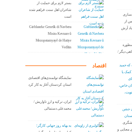
بستر لازم برای حمایت از
شاعران اهل سنت فراهم شده
دسازی
است
س از
Girêdaneke Genetîk di Navbera
باد آرش
Misira Kevnare û
Mezopotamyayê de Hatiye
سطوره
Vedîtin
اهی دیگر /
اقتصاد
 که حمید
 کمک یا
نمایشگاه توانمندی‌های اقتصادی
ای
استان کردستان آغاز به کار کرد
سان خاص،
هویت،
ایران، ترکیه و ارزِ تاواریش /
محمدعلی دستمالی
دن جشن
ستان
نشگری
به بهانه روز جهانی کارگر؛
 معنایی و