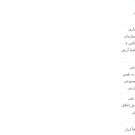
ازی
سازمان
الین تا
قباد آرش
هوش
به پلیس
مصنوعی
ارعی
 نفی
رش اخلاق
ش
 ابزار