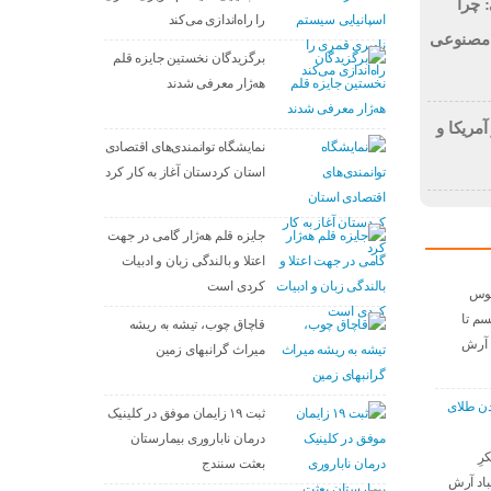
 چرا
را راه‌اندازی می‌کند
 مصنوعی
برگزیدگان نخستین جایزه قلم
هه‌ژار معرفی شدند
آمریکا و
نمایشگاه توانمندی‌های اقتصادی
استان کردستان آغاز به کار کرد
جایزه قلم هه‌ژار گامی در جهت
اعتلا و بالندگی زبان و ادبیات
کردی است
موس
م تا
قاچاق چوب، تیشه به ریشه
د آرش
میراث گرانبهای زمین
عدن طلای
ثبت ۱۹ زایمان موفق در کلینیک
درمان ناباروری بیمارستان
رِ
بعثت سنندج
باد آرش