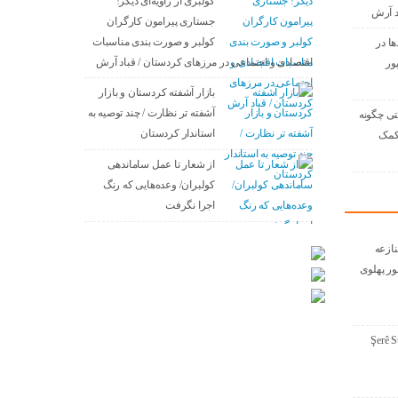
کولبری از زاویه‌ای دیگر!
د آرش
جستاری پیرامون کارگران
کولبر و صورت بندی مناسبات
ها در
اقتصادی و اجتماعی در مرزهای کردستان / قباد آرش
ور
بازار آشفته کردستان و بازار
آشفته­ تر نظارت / چند توصیه به
تی چگونه
استاندار کردستان
 کمک
از شعار تا عمل ساماندهی
کولبران/ وعده‌هایی که رنگ
اجرا نگرفت
نازعە
ور پهلوی
Şerê S