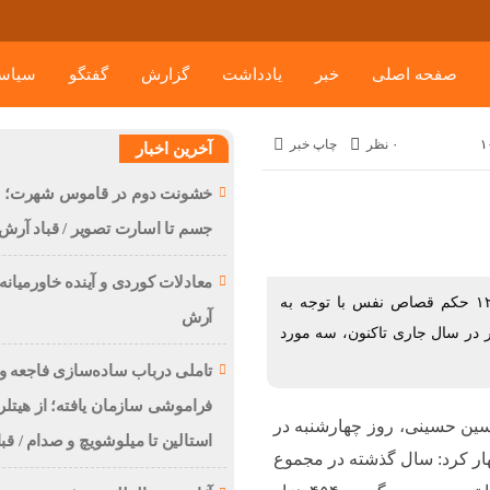
صفحه اصلی
خبر
یادداشت
گزارش
گفتگو
سیاس
۰ نظر
چاپ خبر
آخرین اخبار
خشونت دوم در قاموس شهرت؛ از
جسم تا اسارت تصویر / قباد آرش
معادلات کوردی و آینده خاورمیانه /
رییس کل دادگستری استان کردستان گفت: سال گذشته ۱۲ حکم قصاص نفس با توجه به
آرش
ر در سال جاری تاکنون، سه مورد
تاملی درباب سادەسازی فاجعە و
فراموشی سازمان یافتە؛ از هیتلر 
سین حسینی، روز چهارشنبه در
استالین تا میلوشویچ و صدام / قب
ار کرد: سال گذشته در مجموع