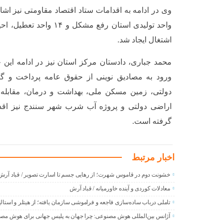
اشتغال ایجاد شد.
محمد جباری، دادستان مرکز استان نیز در ادامه این 
ورود به مصادیق نوینی از حقوق عامه پرداخت و گ
دولتی، زمین مسکن ملی، بهداشت و درمان، مقابله ب
اراضی دولتی و پروژه آب شرب شهر سنندج نیز اق
گرفته است.
اخبار مرتبط
خشونت دوم در قاموس شهرت؛ از رهایی جسم تا اسارت تصویر / قباد آرش
معادلات کوردی و آینده خاورمیانه / قباد آرش
تاملی درباب سادەسازی فاجعە و فراموشی سازمان یافتە؛ از هیتلر و استالی
آژانس بین‌المللی هوش مصنوعی: چرا جهان به پلیس جهانی برای هوش مصنو