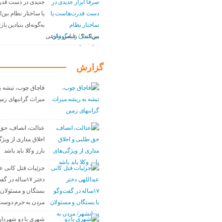
جدیدی در دست قد
یا ساختار نظام بین‌ا
به‌گونه‌ای بنیادین با
می‌کند؟ / عباس زارعی
گزارش
قاچاق چوب، تیشه ب
میراث گرانبهای زمی
عدالت، انصاف، حق
اخلاق مداری از ویژ
بارز وکلا باید باشد
جزئیات قتل کانی عب
دختر ۱۷ساله در 
بستگان و مسئولان 
مردن به جرم دوست
شهری با دو شهردار