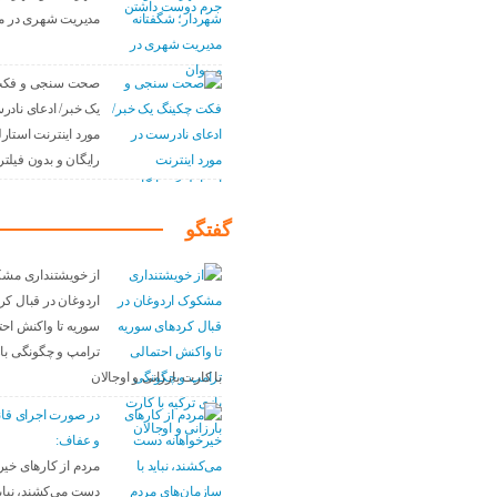
مدیریت شهری در م
صحت سنجی و فکت
یک خبر/ ادعای نادر
مورد اینترنت استار
رایگان و بدون فیلتر 
گفتگو
از خویشتنداری مش
اردوغان در قبال کر
سوریه تا واکنش احت
ترامپ و چگونگی باز
با کارت بارزانی و اوجالان
در صورت اجرای قا
و عفاف:
مردم از کارهای خیر
دست می‌کشند، نباید