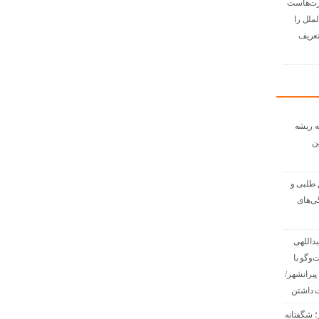
رت‌هاست
لملل را
زتعریف
ه ریشه
ن
 طلبی و
گی‌های
داللهی
گفت‌وگو با
پیرانشهر/
 داشتن
؛ شگفتانه