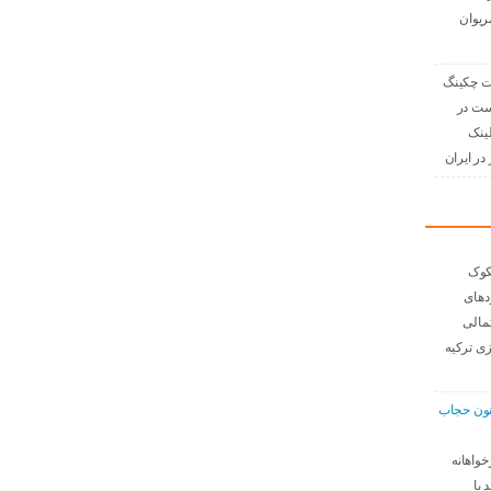
ریوان
 چکینگ
ست در
لینک
در ایران
کوک
دهای
مالی
ی ترکیه
نون حجاب
خواهانه
 با