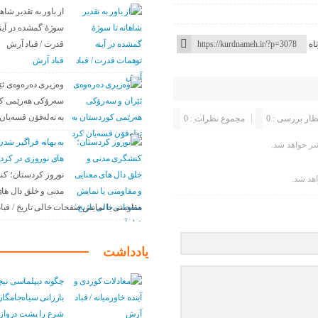
از باور بە تقدیر شاها
سوژهٔ گمشده در آین
قدرت / قباد آرش
اه
قباد آرش
وەزیری دەرەوەی ئێ
سەرۆکی هەرێمی ک
بە تەلەفۆن قسەیان 
ظار بررسی : 0
مجموع نظرات : 0
به بهانه فراگیر ش
ر خواهد شد.
های نوروزی در کرد
نوروز کردستان؛ ک
اهد شد.
مدنی و خلق دال های
مقاومتی یا نمایش صفحات خالی تاریخ / قبا
یادداشت
چگونه دیپلماسی نیچ
بارزانی سیاەجامگان
شرع را پشت درواز