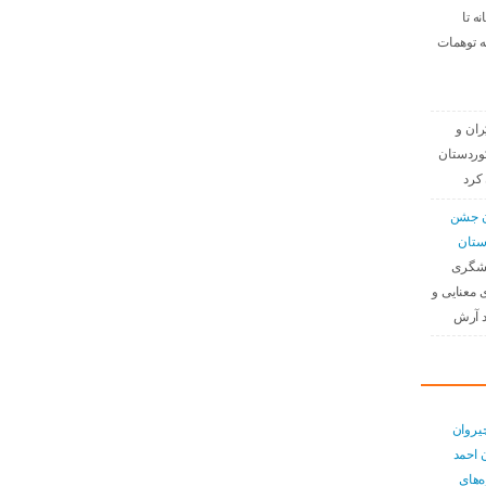
نه تا
ه توهمات
ران و
وردستان
کرد
دن جشن
ستان
نشگری
 معنایی و
د آرش
یروان
 احمد
ەهای