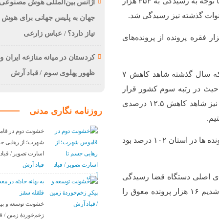
۴۵۰ هزار پرونده وارد شعب دادگستری استان شد که با توجه به رسیدگی به ۴۵۴ هزار
آژانس بین‌المللی هوش مصنوعی:
جهان به پلیس جهانی برای هوش
نیاز دارد؟ / عباس زارعی
ود: در مجموع در دو سال گذشته حدود ۳۰ هزار فقره پرونده از پرونده‌های
کردستان در میانه منازعە ایران و 
ظهور پهلوی سوم / قباد آرش
رییس کل دادگستری استان کردستان با اشاره به اینکه سال گذشته شاهد کاهش ۷
 حیث در رتبه سوم کشور قرار
گرفتیم، ادامه داد: در حوزه پرونده‌های کیفری ورودی نیز شاهد کاهش ۱۲.۵ درصدی
روزنامه نگاری مدنی
یم.
خشونت دوم در قا
وی اعلام کرد: سال گذشته شاخص نرخ رسیدگی به پرونده ها در استان ۱۰۲ درصد بود
شهرت؛ از رهایی جس
اسارت تصویر / قبا
قباد آرش
‌های اصلی دستگاه قضا رسیدگی
بە بهانه حادثە در م
به پرونده‌های معوق است، افزود: در این حوزه موفق شدیم ۱۶ هزار پرونده معوق را
قلقله سقز
خشونت توسعه و پیک
زخم‌خوردهٔ زمین / ق