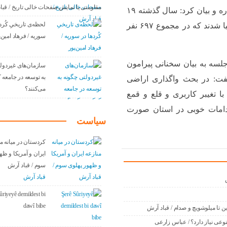
مقاومتی یا نمایش صفحات خالی تاریخ / قبا
وی در ادامه به اقدامات ستاد اقتصاد مقاومتی نیز اشاره و بیان کرد: سال گذشته ۱۹
لحظه‌ی تاریخیِ کُرد
واحد تولیدی استان رفع مشکل و ۱۴ واحد تعطیل، احیا شدند که در مجموع ۶۹۷ نفر
سوریه / فرهاد امین‌پ
جلسه به بیان سخنانی پیرامون
سازمان‌های غیردول
به توسعه در جامعه
فت: در بحث واگذاری اراضی
می‌کنند؟
ا تغیبر کاربری و قلع و قمع
دامات خوبی در استان صورت
سیاست
کردستان در میانه م
ایران و آمریکا و ظه
سوم / قباد آرش
قباد آرش
ûriyeyê demildest bi
dawî bibe
ن تا میلوشویچ و صدام / قباد آرش
عی نیاز دارد؟ / عباس زارعی