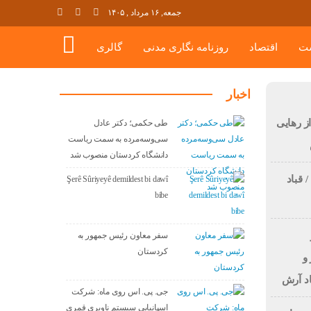
جمعه, ۱۶ مرداد , ۱۴۰۵
ت
اقتصاد
روزنامه نگاری مدنی
گالری
اخبار
 رهایی
طی حکمی؛ دکتر عادل
سی‌وسه‌مرده به سمت ریاست
دانشگاه کردستان منصوب شد
 قباد
Şerê Sûriyeyê demildest bi dawî
bibe
سفر معاون رئیس جمهور به
کردستان
و
اد آرش
جی. پی. اس روی ماه: شرکت
اسپانیایی سیستم ناوبری قمری