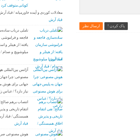
کوبانی متوقف کرد
معادلات کوردی و آینده خاورمیانه / قباد آرش
قباد آرش
پاک کردن !
ارسال نظر
تاملی درباب سادەس
فاجعە و فراموشی 
یافتە؛ از هیتلر و است
میلوشویچ و صدام / 
قباد آرش
آژانس بین‌المللی 
مصنوعی: چرا جهان 
جهانی برای هوش 
نیاز دارد؟ / عباس ز
انتصاب برهم صالح؛
انتقام تاریخی و پذی
همبستگی / قباد آر
قباد آرش
هوش مصنوعی صرفاً