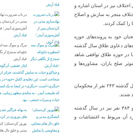
قباد آرش
اختلاف نیز در استان اشاره و
ونده‌های حل اختلاف منجر به سازش و اصلاح
در باب ضرورت نها
مدنی در کردستان پ
آتش‌سوزی آبیدر / ق
قباد آرش
ان خود به پرونده‌های حوزه
مرگ و سوگ سه ا
ده‌های دعاوی طلاق سال گذشته
جاودانه سنندج از نگ
یش داشتیم اما در حوزه طلاق توافقی شاهد
قباد آرش
 موثر صلح یاران، مشاوره‌ها و
ایثار حقیقی، آن‌گونه
و چیاکو و خبات به نمایش گذاشتند، فراتر از
شجاعت است. این تخلیه‌ی کاملِ «خود» در پ
وی در ادامه اعلام کرد: با همت ستاد دیه استان در سال گذشته ۲۴۳ نفر از محکومان
«دیگری» است. «دیگری» در اینجا نه یک ان
که طبیعتِ آبیدر – به مثابه‌ی مظهر زیبایی، 
حیات و میراث جمعی – بود.
حجت الاسلام حسینی همچنین عنوان کرد: یک هزار و ۳۸۳ نفر نیز در سال گذشته
به بهانه فراگیر ش
و مقام معظم رهبری شدند که ۹۱۳ مورد آن مربوط به اغتشاشات و
های نوروزی در کرد
نوروز کردستان؛ ک
مدنی و خلق دال های