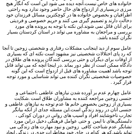
خانواده های خاص نیست.آنچه دیده می شود این است که انگار هیچ
مرزی دربسیاری از ازدواج های حال حاضر وجود ندارد وبه راحتی
اطرافیان و بخصوص خانواده ها در کوچکترین مسائل فرزندان خود
دخالت دارند و تصمیم گیری می کنند و حریم خصوصی و فردیتی
برای آنان قائل نمی شوند.این نکته با توجه به پرونده های مورد
بررسی و مراجعان به مشاوره می تواند در استان کردستان بسیار
نگران کننده باشد.
عامل سوم از دید اینجانب مشکلات رفتاری و شخصتی زوجین تا آنجا
که رد پای اختلالات شخصیتی نیز مشهود است نکته ای که بسیاری
از اوقات برای دیگران و حتی بررسی کنندگان پرونده های طلاق در
دادگاه ممکن است از نظر دور بماند .در اینجا آنچه که می تواند قابل
توجه باشد اهمیت مشاوره های قبل از ازدواج است که این گونه
خصوصیات شخصیتی نگران کننده می تواند شناسایی و مورد توجه
قرار گیرد .
عامل چهارم عدم بر آورده شدن نیازهای عاطفی ،اجتماعی و
جنسی زوجین مراجعه کننده به مشاوران طلاق است .شکایت
بسیاری از زوجین بخصوص خانم ها عدم توجه به نیازهای عاطفی و
جنسی آنان در روند زندگی است.این مسئله جدای از آنکه بیانگر
تجارب ناخوشایند افراد و آسیب های روانی در دوران کودکی ،
دلبستگی‌های نا ایمن و حتی عوامل فرهنگی دخیل دراین مورد
نشانگر عدم شناخت کافی زوجین و نبود مهارت های زندگی می
تواند باشد.که هر کدام در جای خود مخاطرات جدی در زندگی ایجاد