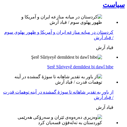
سیاست
کردستان در میانه منازعە ایران و آمریکا و ظهور پهلوی سوم
/ قباد آرش
قباد آرش
Şerê Sûriyeyê demildest bi dawî bibe
از باور بە تقدیر شاهانه تا سوژهٔ گمشده در آینه توهمات قدرت
/ قباد آرش
قباد آرش