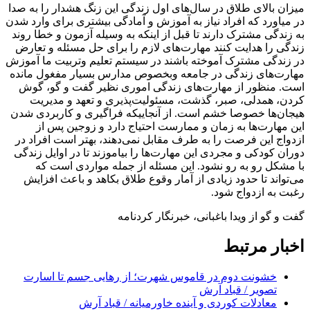
میزان بالای طلاق در سال‌های اول زندگی این زنگ هشدار را به صدا
در میاورد که افراد نیاز به آموزش و آمادگی بیشتری برای وارد شدن
به زندگی مشترک دارند تا قبل از اینکه به وسیله آزمون و خطا روند
زندگی را هدایت کنند مهارت‌های لازم را برای حل مسئله و تعارض
در زندگی مشترک آموخته باشند در سیستم تعلیم وتربیت ما آموزش
مهارت‌های زندگی در جامعه وبخصوص مدارس بسیار مفغول مانده
است. منظور از مهارت‌های زندگی اموری نظیر گفت و گو، گوش
کردن، همدلی، صبر، گذشت، مسئولیت‌پذیری و تعهد و مدیریت
هیجان‌ها خصوصا خشم است. از آنجاییکه فراگیری و کاربردی شدن
این مهارت‌ها به زمان و ممارست احتیاج دارد و زوجین پس از
ازدواج این فرصت را به طرف مقابل نمی‌دهند، بهتر است افراد در
دوران کودکی و مجردی این مهارت‌ها را بیاموزند تا در اوایل زندگی
با مشکل رو به رو نشود. این مسئله از جمله مواردی است که
می‌تواند تا حدود زیادی از آمار وقوع طلاق بکاهد و باعث افزایش
رغبت به ازدواج شود.
گفت و گو از ویدا باغبانی، خبرنگار کردنامه
اخبار مرتبط
خشونت دوم در قاموس شهرت؛ از رهایی جسم تا اسارت
تصویر / قباد آرش
معادلات کوردی و آینده خاورمیانه / قباد آرش