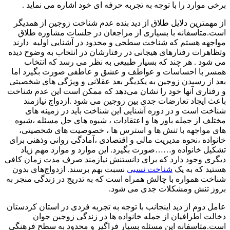
برخی موارد را با توجه به تجربه حرفه ای خود اشاره می نماید .
از مهمترین دلایل طلاق از دید بنده عدم شناخت زوجین از همدیگر
است.متاسفانه با بسیاری از مراجعان در جلسات مشاوره طلاق
مواجهه هستم که شناخت سطحی و محدود در آشنایی اولیه دارند
وتظاهرات رفتارهای هیجانی در رفتارشان در انتخاب به وضوح دیده
می شود . هر چند که بسیار طبیعی به نظر می رسد که انتخاب
همسر با احساسات و عواطف و عشق و عاطفی صورت بگیرد اما
بعد از رسیدن زوجین به یکدیگر بعد عقلانی و ویژگی های شخصیتی
و رفتاری آنها خود را نشان می‌دهد که ممکن است این عدم شناخت
باعث ایجاد تعارضات جدی بین زوجین می شود .ازدواج نیازمند
شناخت است و در دوره آشنایی این شناخت باید در زمینه های
مختلف از جمله باور ها و اعتقادات ، شیوه های حل مسئله ،شیوه
های مواجهه‌ با تنش ها و استرس ها ، خصوصیت های شخصیتی،
خانواده ،نحوه مدیریت مالی و اقتصادی ،آمادگی روانی وذهنی برای
تشکیل خانواده و……صورت بگیرد. این موارد و موارد مهم زیاد
دیگری وجود دارد که برای دانستنش نیازمند صرف مدت زمان کافی
هستید که به یک
شناخت نسبی
نسبت بهم برسند. ازدواج‌های بدون
شناخت همواره با چالش همراه است که به تدریج در زندگی منجر به
بروز تنش ومشکلات جدی می شود.
عامل دوم از دید اینجانب با توجه به تجربه فردی در استان کردستان
دخالت اطرافیان از جمله خانواده ها در زندگی زوجین جوان
است.متاسفانه این مسئله بسیار فراگیر و محدود به سطح فرهنگی