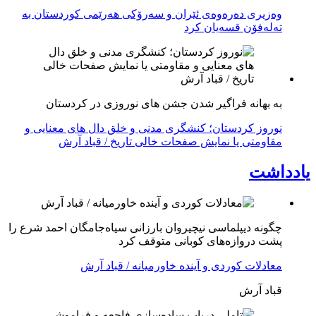
وەزیری دەرەوەی ئێران و سەرۆکی هەرێمی کوردستان بە
تەلەفۆن قسەیان کرد
به بهانه فراگیر شدن جشن های نوروزی در کردستان
نوروز کردستان؛ کنشگری مدنی و خلق دال های معنایی و
مقاومتی یا نمایش صفحات خالی تاریخ / قباد آرش
یادداشت
چگونه دیپلماسی نیچیروان بارزانی سیاەجامگان احمد شرع را
پشت دروازەهای کوبانی متوقف کرد
معادلات کوردی و آینده خاورمیانه / قباد آرش
قباد آرش