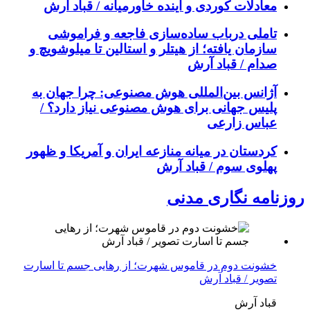
معادلات کوردی و آینده خاورمیانه / قباد آرش
تاملی درباب سادەسازی فاجعە و فراموشی
سازمان یافتە؛ از هیتلر و استالین تا میلوشویچ و
صدام / قباد آرش
آژانس بین‌المللی هوش مصنوعی: چرا جهان به
پلیس جهانی برای هوش مصنوعی نیاز دارد؟ /
عباس زارعی
کردستان در میانه منازعە ایران و آمریکا و ظهور
پهلوی سوم / قباد آرش
روزنامه نگاری مدنی
خشونت دوم در قاموس شهرت؛ از رهایی جسم تا اسارت
تصویر / قباد آرش
قباد آرش