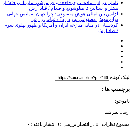
تاملی درباب سادەسازی فاجعە و فراموشی سازمان یافتە؛ از
هیتلر و استالین تا میلوشویچ و صدام / قباد آرش
آژانس بین‌المللی هوش مصنوعی: چرا جهان به پلیس جهانی
برای هوش مصنوعی نیاز دارد؟ / عباس زارعی
کردستان در میانه منازعە ایران و آمریکا و ظهور پهلوی سوم
/ قباد آرش
لینک کوتاه
برچسب ها :
ناموجود
ارسال نظر شما
مجموع نظرات : 0
در انتظار بررسی : 0
انتشار یافته : ۰