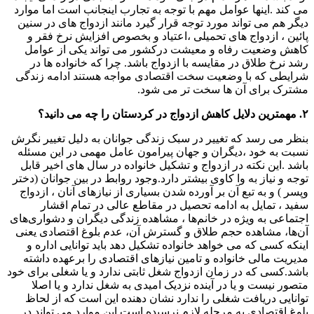
می کند .اینها عوامل مهم با توجه به تجارب اینجانب است اما موارد
دیگر هم می تواند مورد توجه قرار گیرد مانند ازدواج های در سنین
پائین ، ازدواج های تحمیلی ،اعتیاد و بخصوص افزایش نرخ فقر و
کاهش وضعیت رفاه و معیشت درکشور می تواند یکی از عوامل
رشد نرخ طلاق در مقایسه با ازدواج باشد. چرا که خانواده ها در
شرایطی که با وضعیت سخت اقتصادی مواجه هستند ادامه زندگی
مشترک برای آن ها سخت تر می شود.
۲. مهمترین دلایل کاهش ازدواج در کردستان را چه می دانید؟
بنظر می رسد که تغییر در سبک زندگی جوانان به دلیل تغییر نگرش
نسبت به خود ،دیگران و جهان پیرامون عامل مهمی در این مسئله
باشد .این نکته در ازدواج و تشکیل خانواده در سال های اخیر قابل
توجه و نیاز به وا کاوی بیشتر دارد.وجود روابط در بین جوانان (دختر
وپسر ) و به تبع آن بر آورده شدن بسیاری از نیازهای آنان ، ازدواج
سفید ، تمایل به ادامه تحصیل در مقاطع عالی در تمام اقشار
اجتماعی به ویژه در خانم‌ها ، مشاهده زندگی دیگران و دشواری‌های
آن‌ها، مشاهده حجم طلاق و گسترش آن، عدم بلوغ اقتصادی یعنی
اینکه کسی که می خواهد خانواده تشکیل دهد باید توانایی اداره و
مدیریت مالی خانواده و تامین نیازهای اقتصادی را برعهده داشته
باشد.کسی که در زمان ازدواج شغل ثابتی ندارد و یا شغلی برای خود
متصور نیست و یا در آینده نزدیک امیدی به شغل ندارد و یا اصلا
توانایی دریافت شغلی را ندارد نشان دهنده این است که از لحاظ
بلوغ اقتصادی به مرحله لازم نرسیده است.این موارد می تواند در