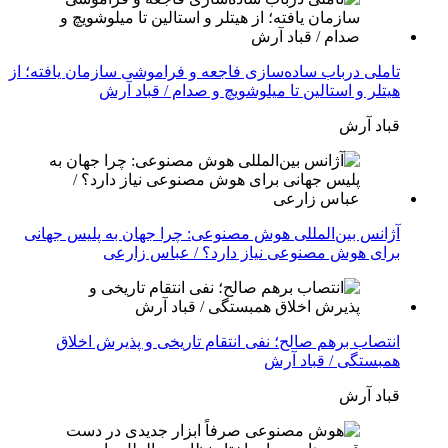
تاملی درباب سادەسازی فاجعە و فراموشی سازمان یافتە؛ از
هیتلر و استالین تا میلوشویچ و صدام / قباد آرش
قباد آرش
آژانس بین‌المللی هوش مصنوعی: چرا جهان به پلیس جهانی
برای هوش مصنوعی نیاز دارد؟ / عباس زارعی
انتصاب برهم صالح؛ نفی انتقام تاریخی و پذیرش اخلاق
همبستگی / قباد آرش
قباد آرش