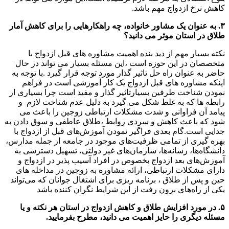
کاهش نرخ ازدواج مهم باشد.
۳. به عنوان یک مشاور خانواده، چه راهکارهایی را برای کاهش آمار
طلاق در استان موثر می دانید؟
نکته بسیار مهم از دید بنده اهمیت مشاوره های قبل ازدواج با
متخصصان در این حوزه است ،این مسئله بسیار می تواند در حال
حاضر به عنوان راه حل تاثیر گذار مورد توجه قرار گیرد .با توجه به
اینکه مشاوره های قبل ازدواج یک کار آموزشی است در فراهم
نمودن شناخت طرفین بسیارتاثیر گذار و مفید است چرا بسیاری از
رابطه ها که به غلط شکل می گیرد به دلیل عدم شناخت لازم و
پیامد آن فراوانی و شدت مشکلات ارتباطی زوجین را باعث می
شود که باعث کاهش و سردی روابط ،طلاق عاطفی و سوق دادن به
جدایی است.گام بعدی فراگیر نمودن آموزش‌های قبل از ازدواج با
بهره گیری از تمامی ظرفیت‌های موجود در جامعه از جمله مدارس،
دانشگاه‌ها، رسانه‌ها، سازمان‌های غیر دولتی، تسهیل دسترسی به
آموزش‌های بعد ازدواج بخصوص در افراد آسیب پذیر در ازدواج و
دارای مشکلات ارتباطی، ارائه مشاوره به زوجین در مداخله های
حین و پس از طلاق ، برنامه ریزی برای اشتغال جوانان که می‌تواند
یکی از راه‌های برون رفت از این شرایط نگران کننده باشد
۵‌. در مورد افزایش طلاق و کاهش ازدواج در استان هر نکته و یا
مسئله دیگری را حایز اهمیت می دانید، مطرح بفرمایید.